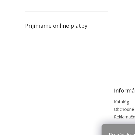
Prijímame online platby
Z
á
p
ä
t
Informá
i
e
Katalóg
Obchodné
Reklamačn
Prevádzkova