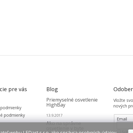
cie pre vás
Blog
Odobera
Priemyselné osvetlenie
Vložte sv
HighBay
nových pr
 podmienky
é podmienky
13.9.2017
Email
Ako na správne
osvetlenie v byte
Súhla
teľ webu LEDart s.r.o. ako správca osobných údajov,