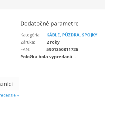
Dodatočné parametre
Kategória
:
KÁBLE, PÚZDRA, SPOJKY
Záruka
:
2 roky
EAN
:
5901350811726
Položka bola vypredaná…
 recenzie