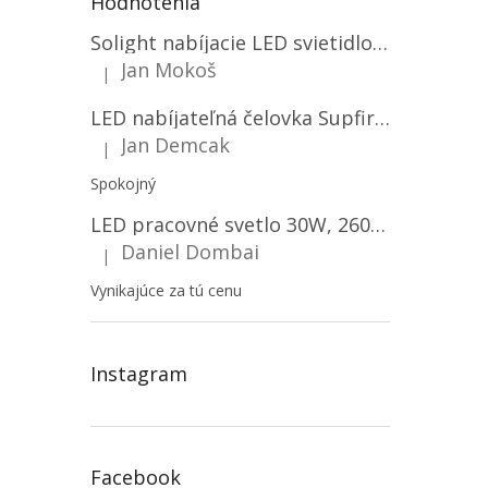
Hodnotenia
Solight nabíjacie LED svietidlo, 600lm, 2200mAh Li-Ion, USB nabíjanie [WN22]
Jan Mokoš
|
Hodnotenie produktu je 5 z 5 hviezdičiek.
LED nabíjateľná čelovka Supfire HL06, 3 módy + SOS + senzor, nabíjanie cez Micro-USB, 5W, 500lm, 300m
Jan Demcak
|
Hodnotenie produktu je 5 z 5 hviezdičiek.
Spokojný
LED pracovné svetlo 30W, 2600LM, 12V/24V, IP67/2-PACK! [LB0087]
Daniel Dombai
|
Hodnotenie produktu je 5 z 5 hviezdičiek.
Vynikajúce za tú cenu
Instagram
Facebook