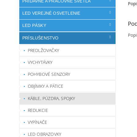
PRÍDAVNÉ A PRACOVNÉ SVETLÁ
Popi
LED VEREJNÉ OSVETLENIE
Pod
LED PÁSKY
Popi
PRÍSLUŠENSTVO
PREDLŽOVAČKY
VYCHYTÁVKY
POHYBOVÉ SENZORY
OBJÍMKY A PÄTICE
KÁBLE, PÚZDRA, SPOJKY
REDUKCIE
VYPÍNAČE
LED OBRAZOVKY