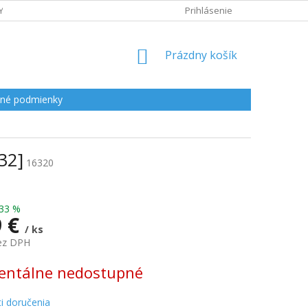
Y
Prihlásenie
NÁKUPNÝ
Prázdny košík
KOŠÍK
né podmienky
32]
16320
33 %
9 €
/ ks
bez DPH
ová
ntálne nedostupné
i doručenia