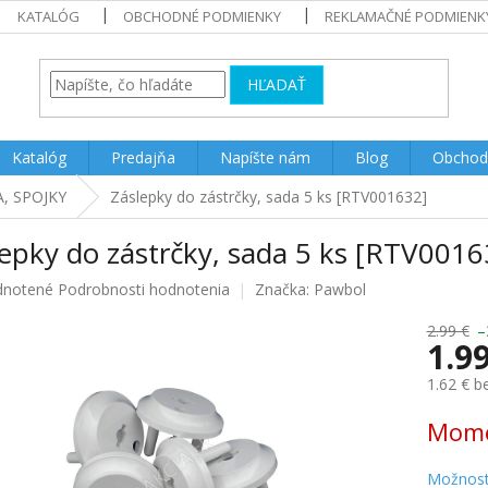
KATALÓG
OBCHODNÉ PODMIENKY
REKLAMAČNÉ PODMIENK
HĽADAŤ
Katalóg
Predajňa
Napíšte nám
Blog
Obchod
, SPOJKY
Záslepky do zástrčky, sada 5 ks [RTV001632]
epky do zástrčky, sada 5 ks [RTV0016
rné
notené
Podrobnosti hodnotenia
Značka:
Pawbol
enie
u
2.99 €
–
1.9
1.62 € 
Jednotk
Mome
iek.
cena:
Možnost