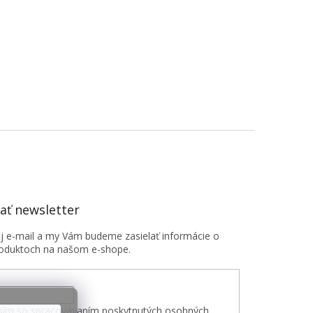
ť newsletter
oj e-mail a my Vám budeme zasielať informácie o
oduktoch na našom e-shope.
sím so spracovávaním poskytnutých osobných