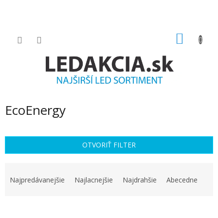
Prejsť
na
obsah
NÁKU
KOŠÍK
EcoEnergy
OTVORIŤ FILTER
R
a
Najpredávanejšie
Najlacnejšie
Najdrahšie
Abecedne
d
e
V
n