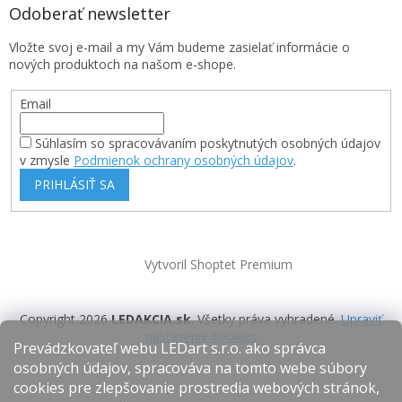
Odoberať newsletter
Vložte svoj e-mail a my Vám budeme zasielať informácie o
nových produktoch na našom e-shope.
Email
Súhlasím so spracovávaním poskytnutých osobných údajov
v zmysle
Podmienok ochrany osobných údajov
.
PRIHLÁSIŤ SA
Vytvoril Shoptet Premium
Copyright 2026
LEDAKCIA.sk
. Všetky práva vyhradené.
Upraviť
nastavenie cookies
Prevádzkovateľ webu LEDart s.r.o. ako správca
osobných údajov, spracováva na tomto webe súbory
cookies pre zlepšovanie prostredia webových stránok,