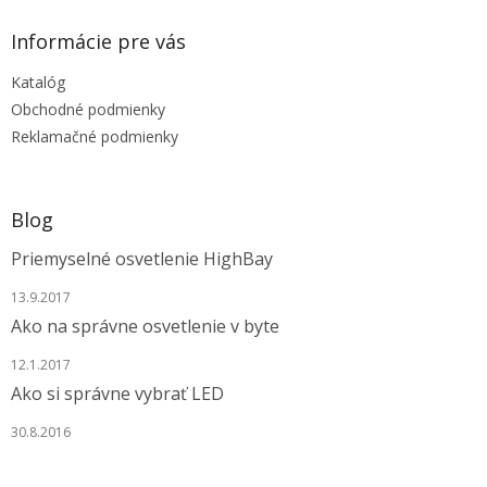
d
p
a
ä
Informácie pre vás
c
t
i
Katalóg
i
e
e
p
Obchodné podmienky
r
Reklamačné podmienky
v
k
y
v
Blog
ý
p
Priemyselné osvetlenie HighBay
i
s
13.9.2017
u
Ako na správne osvetlenie v byte
12.1.2017
Ako si správne vybrať LED
30.8.2016