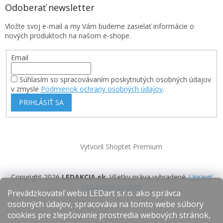
Odoberať newsletter
Vložte svoj e-mail a my Vám budeme zasielať informácie o
nových produktoch na našom e-shope.
Email
Súhlasím so spracovávaním poskytnutých osobných údajov
v zmysle
Podmienok ochrany osobných údajov
.
PRIHLÁSIŤ SA
Vytvoril Shoptet Premium
Copyright 2026
LEDAKCIA.sk
. Všetky práva vyhradené.
Upraviť
nastavenie cookies
Prevádzkovateľ webu LEDart s.r.o. ako správca
osobných údajov, spracováva na tomto webe súbory
cookies pre zlepšovanie prostredia webových stránok,