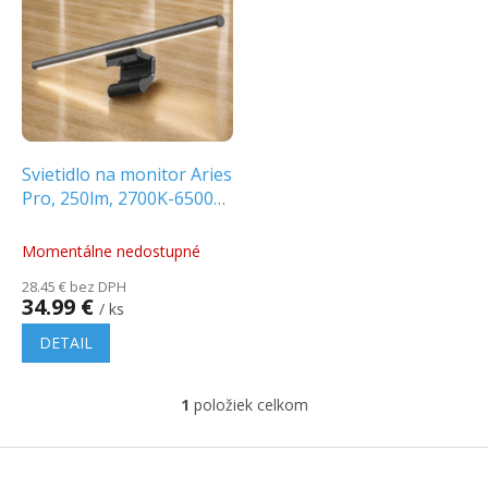
ý
i
p
e
i
p
s
r
p
o
r
d
o
u
d
k
Svietidlo na monitor Aries
u
t
Pro, 250lm, 2700K-6500K,
k
o
čierne [081223]
t
v
Momentálne nedostupné
o
28.45 € bez DPH
v
34.99 €
/ ks
DETAIL
1
položiek celkom
O
v
l
Z
á
á