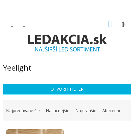
Prejsť
na
obsah
NÁKU
KOŠÍK
Yeelight
OTVORIŤ FILTER
R
a
Najpredávanejšie
Najlacnejšie
Najdrahšie
Abecedne
d
e
V
n