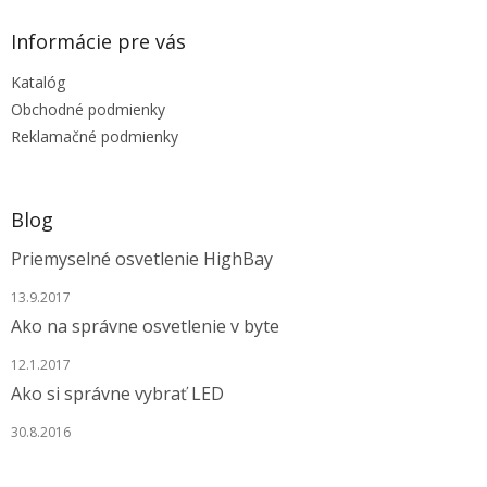
d
p
a
ä
Informácie pre vás
c
t
i
Katalóg
i
e
e
p
Obchodné podmienky
r
Reklamačné podmienky
v
k
y
v
Blog
ý
p
Priemyselné osvetlenie HighBay
i
s
13.9.2017
u
Ako na správne osvetlenie v byte
12.1.2017
Ako si správne vybrať LED
30.8.2016