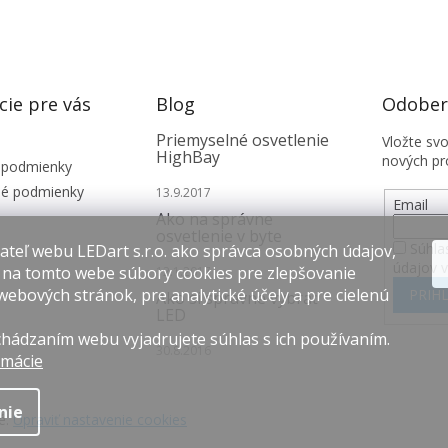
cie pre vás
Blog
Odobera
Priemyselné osvetlenie
Vložte sv
HighBay
nových pr
 podmienky
é podmienky
13.9.2017
Email
Ako na správne
osvetlenie v byte
Súhla
teľ webu LEDart s.r.o. ako správca osobných údajov,
údajov 
 na tomto webe súbory cookies pre zlepšovanie
12.1.2017
webových stránok, pre analytické účely a pre cielenú
PRIHL
Ako si správne vybrať
LED
hádzaním webu vyjadrujete súhlas s ich používaním.
30.8.2016
rmácie
nie
é.
Upraviť nastavenie cookies