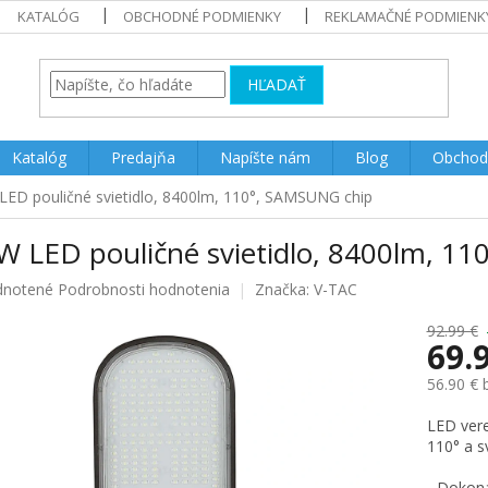
KATALÓG
OBCHODNÉ PODMIENKY
REKLAMAČNÉ PODMIENK
HĽADAŤ
Katalóg
Predajňa
Napíšte nám
Blog
Obchod
ED pouličné svietidlo, 8400lm, 110°, SAMSUNG chip
W LED pouličné svietidlo, 8400lm, 1
rné
notené
Podrobnosti hodnotenia
Značka:
V-TAC
enie
u
92.99 €
69.
56.90 €
Jednotk
LED ver
iek.
cena:
110° a 
- Dokona