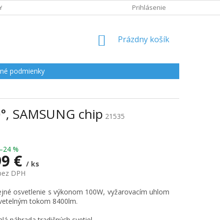
Y
Prihlásenie
NÁKUPNÝ
Prázdny košík
KOŠÍK
né podmienky
10°, SAMSUNG chip
21535
–24 %
99 €
/ ks
 bez DPH
ová
ejné osvetlenie s výkonom 100W, vyžarovacím uhlom
svetelným tokom 8400lm.
lá náhrada tradičných svetiel