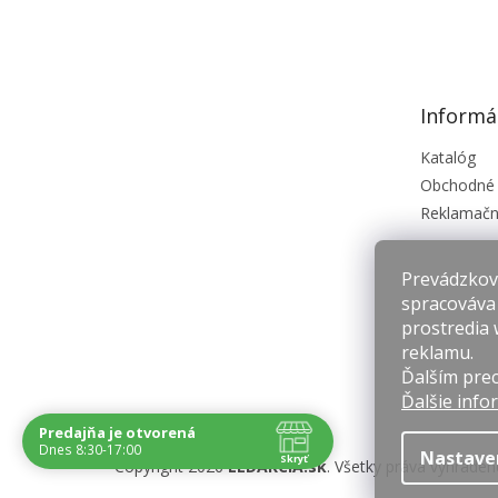
á
p
ä
t
Informá
i
e
Katalóg
Obchodné
Reklamačn
Prevádzkova
spracováva
prostredia 
reklamu.
Ďalším prec
Ďalšie info
Predajňa je otvorená
Dnes 8:30-17:00
Nastave
Skryť
Copyright 2026
LEDAKCIA.sk
. Všetky práva vyhraden
Navštívte nás osobne