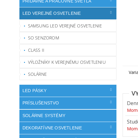
PRÍDAVNÉ A PRACOVNÉ SVETLÁ
LED VEREJNÉ OSVETLENIE
SAMSUNG LED VEREJNÉ OSVETLENIE
SO SENZOROM
CLASS II
VÝLOŽNÍKY K VEREJNÉMU OSVETLENIU
Vari
SOLÁRNE
LED PÁSKY
Denn
PRÍSLUŠENSTVO
Mome
SOLÁRNE SYSTÉMY
Stud
DEKORATÍVNE OSVETLENIE
Mome