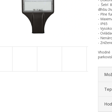
- Šetrí 
dlhšiu ž
- Plne f
- Maximá
- IP65
- Vysoko
- Ovláda
- Nenáro
- Znížen
Vhodné n
parkovis
Mož
Tepl
Hod