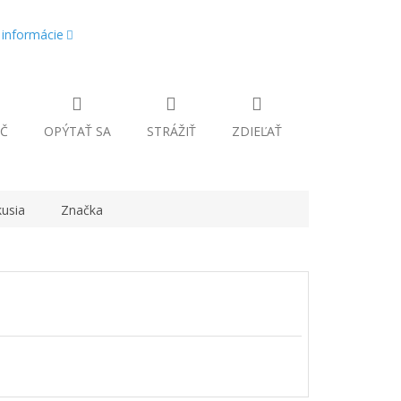
 informácie
Č
OPÝTAŤ SA
STRÁŽIŤ
ZDIEĽAŤ
kusia
Značka