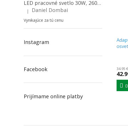
LED pracovné svetlo 30W, 2600LM, 12V/24V, IP67/2-PACK! [LB0087]
Daniel Dombai
|
Hodnotenie produktu je 5 z 5 hviezdičiek.
Vynikajúce za tú cenu
Adapt
Instagram
osvet
Priem
hodno
Facebook
34.95 
produ
42.9
je
5.0
z
D
5
Prijímame online platby
hviezd
Z