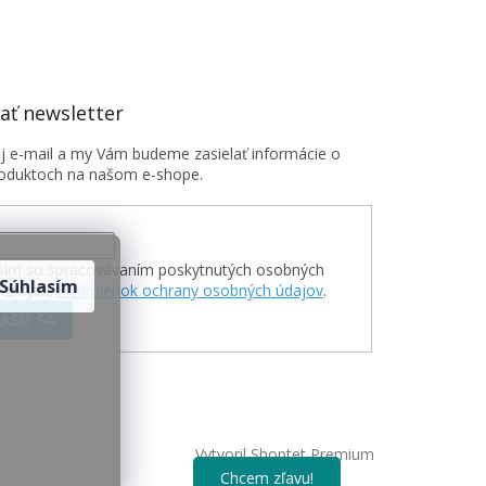
ť newsletter
oj e-mail a my Vám budeme zasielať informácie o
oduktoch na našom e-shope.
sím so spracovávaním poskytnutých osobných
Súhlasím
v zmysle
Podmienok ochrany osobných údajov
.
ÁSIŤ SA
Vytvoril Shoptet Premium
Chcem zľavu!