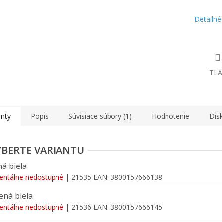
Detailné
TLA
anty
Popis
Súvisiace súbory (1)
Hodnotenie
Dis
á biela
ntálne nedostupné
| 21535
EAN:
3800157666138
ená biela
ntálne nedostupné
| 21536
EAN:
3800157666145