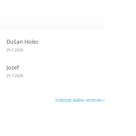
Dušan Holec
Hodnotenie obchodu je 5 z 5 hviezdičiek.
25.7.2026
Jozef
Hodnotenie obchodu je 5 z 5 hviezdičiek.
25.7.2026
Zobraziť ďalšie recenzie