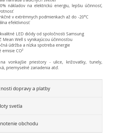
80% nákladov na elektrickú energiu, lepšiu účinnosť,
ivotnosť
unkčné v extrémnych podmienkach až do -20°C
lna efektívnosť
kvalitné LED diódy od spoločnosti Samsung
č Mean Well s vynikajúcou účinnosťou
čná údržba a nízka spotreba energie
é emisie CO²
a vonkajšie priestory - ulice, križovatky, tunely,
ká, priemyselné zariadenia atď.
nosti dopravy a platby
oty svetla
notenie obchodu