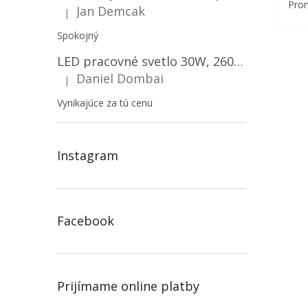
Prom
Jan Demcak
|
Hodnotenie produktu je 5 z 5 hviezdičiek.
Spokojný
LED pracovné svetlo 30W, 2600LM, 12V/24V, IP67/2-PACK! [LB0087]
Daniel Dombai
|
Hodnotenie produktu je 5 z 5 hviezdičiek.
Vynikajúce za tú cenu
Instagram
Facebook
Prijímame online platby