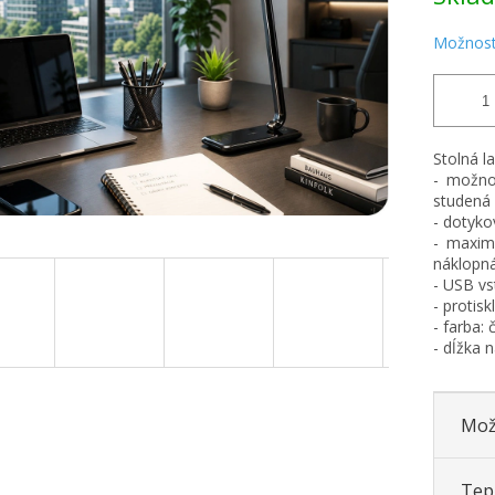
Možnost
Stolná l
- možnos
studená 
- dotyko
- maxim
náklopná
- USB vs
- protis
- farba: 
- dĺžka 
Mož
Tepl