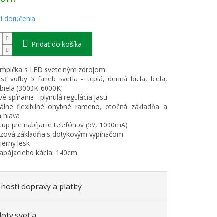
i doručenia
Pridať do košíka
ampička s LED svetelným zdrojom:
ť voľby 5 farieb svetla - teplá, denná biela, biela,
biela (3000K-6000K)
vé spínanie - plynulá regulácia jasu
álne flexibilné ohybné rameno, otočná základňa a
 hlava
tup pre nabíjanie telefónov (5V, 1000mA)
klzová základňa s dotykovým vypínačom
čierny lesk
napájacieho kábla: 140cm
nosti dopravy a platby
oty svetla