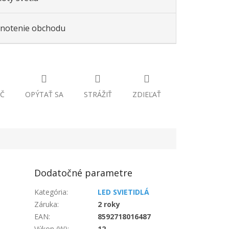
notenie obchodu
Č
OPÝTAŤ SA
STRÁŽIŤ
ZDIEĽAŤ
Dodatočné parametre
Kategória
:
LED SVIETIDLÁ
Záruka
:
2 roky
EAN
:
8592718016487
Výkon (W)
:
12