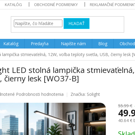
KATALÓG
OBCHODNÉ PODMIENKY
REKLAMAČNÉ PODMIENK
HĽADAŤ
Katalóg
Predajňa
Napíšte nám
Blog
Obchod
á lampička stmievaťelná, 12W, voľba teploty svetla, USB, čierny lesk
ght LED stolná lampička stmievaťelná,
 čierny lesk [WO37-B]
rné
notené
Podrobnosti hodnotenia
Značka:
Solight
enie
u
55.99 €
49.
40.64 €
Jednotk
Skla
iek.
cena: