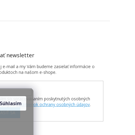
ť newsletter
oj e-mail a my Vám budeme zasielať informácie o
oduktoch na našom e-shope.
sím so spracovávaním poskytnutých osobných
Súhlasím
v zmysle
Podmienok ochrany osobných údajov
.
ÁSIŤ SA