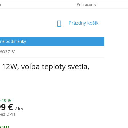
Y
Prihlásenie
NÁKUPNÝ
Prázdny košík
KOŠÍK
né podmienky
 [WO37-B]
 12W, voľba teploty svetla,
–10 %
99 €
/ ks
 bez DPH
ová
dom