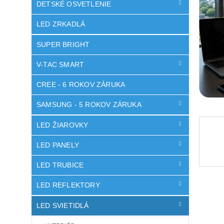
DETSKÉ OSVETLENIE
LED ZRKADLÁ
SUPER BRIGHT
V-TAC SMART
CREE - 6 ROKOV ZÁRUKA
SAMSUNG - 5 ROKOV ZÁRUKA
LED ŽIAROVKY
LED PANELY
LED TRUBICE
LED REFLEKTORY
LED SVIETIDLÁ