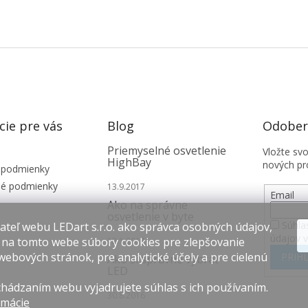
cie pre vás
Blog
Odobera
Priemyselné osvetlenie
Vložte sv
HighBay
nových pr
 podmienky
é podmienky
13.9.2017
Email
Ako na správne
osvetlenie v byte
Súhla
teľ webu LEDart s.r.o. ako správca osobných údajov,
údajov 
 na tomto webe súbory cookies pre zlepšovanie
12.1.2017
webových stránok, pre analytické účely a pre cielenú
PRIHL
Ako si správne vybrať
LED
hádzaním webu vyjadrujete súhlas s ich používaním.
30.8.2016
rmácie