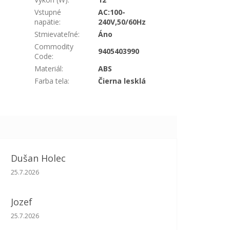
Vstupné
AC:100-
napätie
:
240V,50/60Hz
Stmievateľné
:
Áno
Commodity
9405403990
Code
:
Materiál
:
ABS
Farba tela
:
Čierna lesklá
Dušan Holec
Hodnotenie obchodu je 5 z 5 hviezdičiek.
25.7.2026
Jozef
Hodnotenie obchodu je 5 z 5 hviezdičiek.
25.7.2026