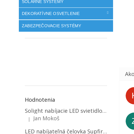
SOLÁRNE SYSTÉMY
DEKORATÍVNE OSVETLENIE
ZABEZPEČOVACIE SYSTÉMY
Hodnotenia
Solight nabíjacie LED svietidlo, 600lm, 2200mAh Li-Ion, USB nabíjanie [WN22]
Jan Mokoš
|
Hodnotenie produktu je 5 z 5 hviezdičiek.
LED nabíjateľná čelovka Supfire HL06, 3 módy + SOS + senzor, nabíjanie cez Micro-USB, 5W, 500lm, 300m