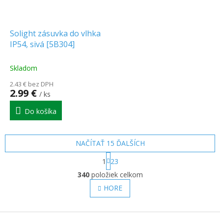
Solight zásuvka do vlhka
IP54, sivá [5B304]
Skladom
2.43 € bez DPH
2.99 €
/ ks
Do košíka
NAČÍTAŤ 15 ĎALŠÍCH
S
1
23
t
O
r
340
položiek celkom
v
á
l
HORE
n
á
k
o
d
v
Z
a