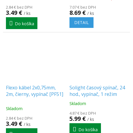
hodnotenie
hodnotenie
2.84 € bez DPH
7.07 € bez DPH
produktu
produktu
3.49 €
8.69 €
/ ks
/ ks
je
je
5.0
5.0
DETAIL
Do košíka
z
z
5
5
hviezdičiek.
hviezdičiek.
Flexo kábel 2x0,75mm,
Solight časový spínač, 24
2m, čierny, vypínač [PF51]
hod., vypínač, 1 režim
Skladom
Priemerné
Skladom
hodnotenie
4.87 € bez DPH
produktu
5.99 €
2.84 € bez DPH
/ ks
je
3.49 €
/ ks
5.0
Do košíka
z