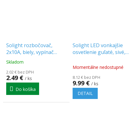
Solight rozbočovač,
Solight LED vonkajšie
2x10A, biely, vypínač
osvetlenie guľaté, sivé,
[P97]
13W, 910lm, 4000K, IP54
Skladom
Priemerné
[WO746]
Momentálne nedostupné
hodnotenie
2.02 € bez DPH
produktu
2.49 €
8.12 € bez DPH
/ ks
je
9.99 €
/ ks
5.0
Do košíka
z
DETAIL
5
hviezdičiek.