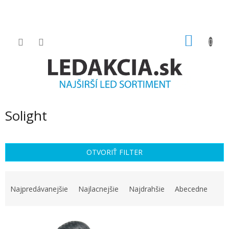
Prejsť
na
obsah
NÁKU
KOŠÍK
Solight
OTVORIŤ FILTER
R
a
Najpredávanejšie
Najlacnejšie
Najdrahšie
Abecedne
d
e
V
n