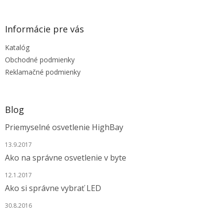
a
c
á
n
i
p
i
e
ä
e
Informácie pre vás
p
t
r
Katalóg
i
v
e
Obchodné podmienky
k
y
Reklamačné podmienky
v
ý
p
i
Blog
s
u
Priemyselné osvetlenie HighBay
13.9.2017
Ako na správne osvetlenie v byte
12.1.2017
Ako si správne vybrať LED
30.8.2016