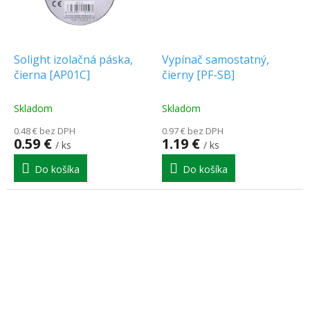
Solight izolačná páska,
Vypínač samostatný,
čierna [AP01C]
čierny [PF-SB]
Skladom
Skladom
0.48 € bez DPH
0.97 € bez DPH
0.59 €
1.19 €
/ ks
/ ks
Do košíka
Do košíka