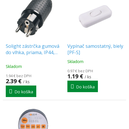
ý
i
p
e
i
p
s
r
p
o
r
d
o
u
d
k
Solight zástrčka gumová
Vypínač samostatný, biely
u
t
do vlhka, priama, IP44,
[PF-S]
k
o
čierna [P76]
Skladom
Priemerné
t
v
Skladom
hodnotenie
o
0.97 € bez DPH
produktu
1.19 €
1.94 € bez DPH
v
/ ks
je
2.39 €
/ ks
4.5
Do košíka
z
Do košíka
5
hviezdičiek.