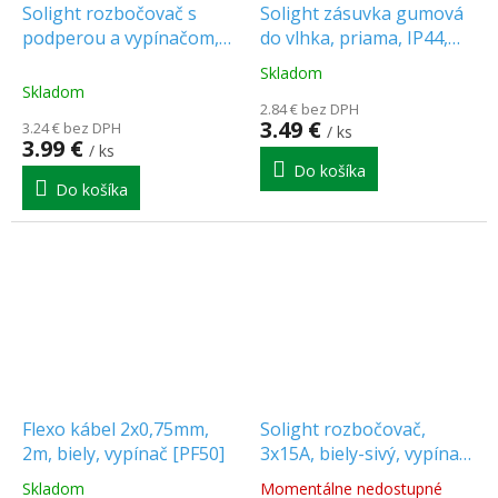
Solight rozbočovač s
Solight zásuvka gumová
podperou a vypínačom,
do vlhka, priama, IP44,
3x10A, biely [P102]
čierna [P77]
Skladom
Priemerné
Skladom
hodnotenie
2.84 € bez DPH
produktu
3.49 €
3.24 € bez DPH
/ ks
je
3.99 €
/ ks
5.0
Do košíka
z
Do košíka
5
hviezdičiek.
Flexo kábel 2x0,75mm,
Solight rozbočovač,
2m, biely, vypínač [PF50]
3x15A, biely-sivý, vypínač
[P106]
Skladom
Momentálne nedostupné
Priemerné
Priemerné