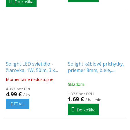
Do košíka
5
hviezdičiek.
Solight LED svietidlo -
Solight káblové príchytky,
žiarovka, 1W, 50lm, 3 x
priemer 8mm, biele,
AAA (WL107) [WL107]
100ks [1P63]
Momentálne nedostupné
Priemerné
Skladom
hodnotenie
4.06 € bez DPH
produktu
4.99 €
1.37 € bez DPH
/ ks
je
1.69 €
/ balenie
5.0
DETAIL
z
Do košíka
5
hviezdičiek.