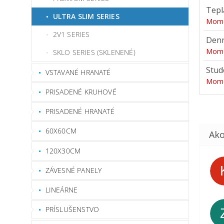
Tepl
ULTRA SLIM SERIES
Mome
2V1 SERIES
Denn
Mome
SKLO SERIES (SKLENENÉ)
Stud
VSTAVANÉ HRANATÉ
Mome
PRISADENÉ KRUHOVÉ
PRISADENÉ HRANATÉ
60X60CM
120X30CM
ZÁVESNÉ PANELY
LINEÁRNE
PRÍSLUŠENSTVO