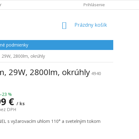
Y
Prihlásenie
NÁKUPNÝ
Prázdny košík
KOŠÍK
né podmienky
 29W, 2800lm, okrúhly
m, 29W, 2800lm, okrúhly
4940
–23 %
99 €
/ ks
 bez DPH
ová
EL s vyžarovacím uhlom 110° a svetelným tokom