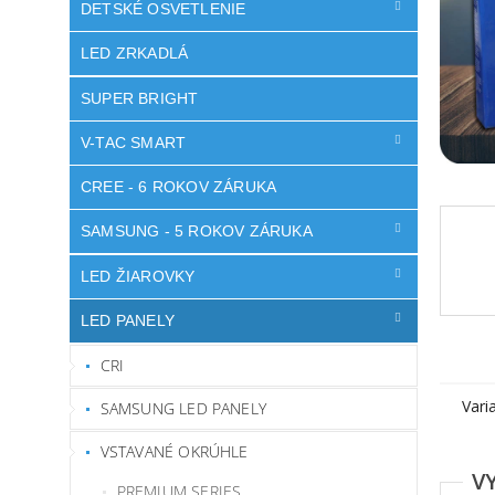
DETSKÉ OSVETLENIE
LED ZRKADLÁ
SUPER BRIGHT
V-TAC SMART
CREE - 6 ROKOV ZÁRUKA
SAMSUNG - 5 ROKOV ZÁRUKA
LED ŽIAROVKY
LED PANELY
CRI
Vari
SAMSUNG LED PANELY
VSTAVANÉ OKRÚHLE
PREMIUM SERIES