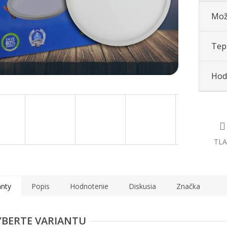
Mož
Tepl
Hod
TLA
anty
Popis
Hodnotenie
Diskusia
Značka