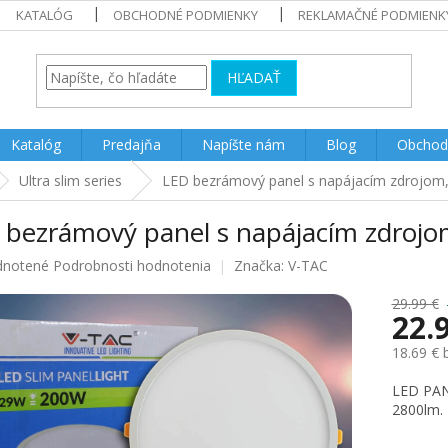
KATALÓG
OBCHODNÉ PODMIENKY
REKLAMAČNÉ PODMIENK
HĽADAŤ
Katalóg
Predajňa
Napíšte nám
Blog
Obchod
Ultra slim series
LED bezrámový panel s napájacím zdrojom,
 bezrámový panel s napájacím zdrojo
rné
notené
Podrobnosti hodnotenia
Značka:
V-TAC
enie
u
29.99 €
22.
18.69 €
Jednotk
LED PAN
iek.
cena:
2800lm.