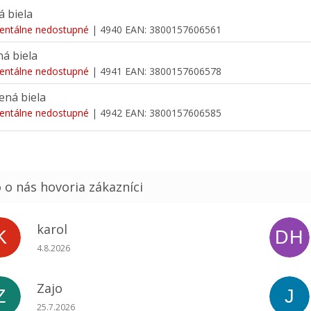
á biela
ntálne nedostupné
| 4940
EAN:
3800157606561
á biela
ntálne nedostupné
| 4941
EAN:
3800157606578
ená biela
ntálne nedostupné
| 4942
EAN:
3800157606585
karol
K
DH
Hodnotenie obchodu je 5 z 5 hviezdičiek.
4.8.2026
Zajo
Z
J
Hodnotenie obchodu je 5 z 5 hviezdičiek.
25.7.2026