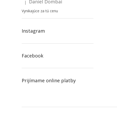
Daniel Dombai
|
Hodnotenie produktu je 5 z 5 hviezdičiek.
Vynikajúce za tú cenu
Instagram
Facebook
Prijímame online platby
Z
á