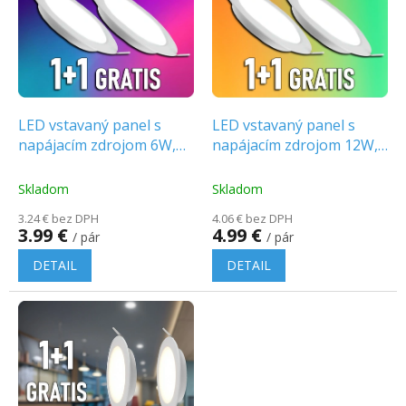
p
o
i
d
s
u
p
k
r
t
o
o
d
LED vstavaný panel s
LED vstavaný panel s
v
u
napájacím zdrojom 6W,
napájacím zdrojom 12W,
k
660lm, okrúhly, 1+1
1200lm, okrúhly, 1+1
t
zadarmo!
zadarmo!
Skladom
Skladom
o
3.24 € bez DPH
4.06 € bez DPH
v
3.99 €
4.99 €
/ pár
/ pár
DETAIL
DETAIL