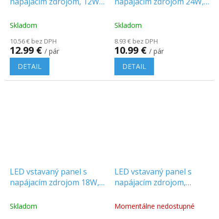
napájacím zdrojom, 12W,
napájacím zdrojom 24W,
1160lm, okrúhly, 1+1
2500lm, okrúhly, 1+1
zadarmo!
zadarmo!
Skladom
Skladom
10.56 € bez DPH
8.93 € bez DPH
12.99 €
10.99 €
/ pár
/ pár
DETAIL
DETAIL
LED vstavaný panel s
LED vstavaný panel s
napájacím zdrojom 18W,
napájacím zdrojom,
1980lm, okrúhly
18W,1400lm, okrúhly/2-
PACK!
Skladom
Momentálne nedostupné