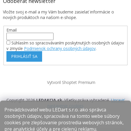
Odoberať newsletter
Vložte svoj e-mail a my Vám budeme zasielať informácie o
nových produktoch na našom e-shope.
Email
Súhlasím so spracovávaním poskytnutých osobných údajov
v zmysle
Podmienok ochrany osobných údajov
.
PRIHLÁSIŤ SA
Vytvoril Shoptet Premium
Copyright 2026
LEDAKCIA.sk
. Všetky práva vyhradené.
Upraviť
nastavenie cookies
Prevádzkovateľ webu LEDart s.r.o. ako správca
osobných údajov, spracováva na tomto webe súbory
cookies pre zlepšovanie prostredia webových stránok,
pre analytické účely a pre cielenú reklamu.