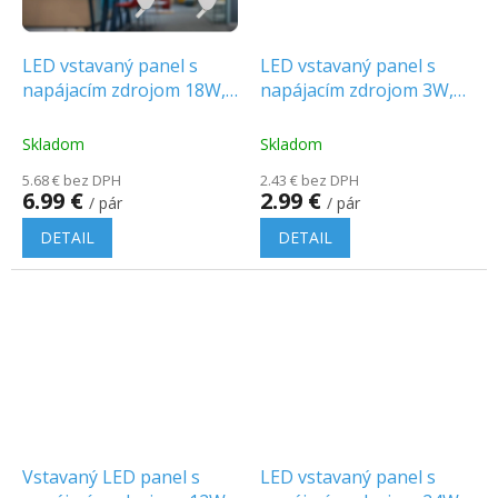
LED vstavaný panel s
LED vstavaný panel s
napájacím zdrojom 18W,
napájacím zdrojom 3W,
1980lm, okrúhly, 1+1
330lm, okrúhly, 1+1
zadarmo!
zadarmo!
Skladom
Skladom
5.68 € bez DPH
2.43 € bez DPH
6.99 €
2.99 €
/ pár
/ pár
DETAIL
DETAIL
Vstavaný LED panel s
LED vstavaný panel s