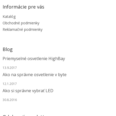
p
i
e
ä
e
Informácie pre vás
p
t
r
Katalóg
i
v
e
Obchodné podmienky
k
y
Reklamačné podmienky
v
ý
p
i
Blog
s
u
Priemyselné osvetlenie HighBay
13.9.2017
Ako na správne osvetlenie v byte
12.1.2017
Ako si správne vybrať LED
30.8.2016