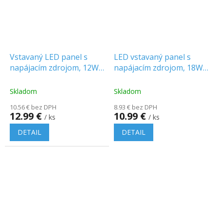
Vstavaný LED panel s
LED vstavaný panel s
napájacím zdrojom, 12W,
napájacím zdrojom, 18W,
1160lm, okrúhly
1400lm, okrúhly
Skladom
Skladom
10.56 € bez DPH
8.93 € bez DPH
12.99 €
10.99 €
/ ks
/ ks
DETAIL
DETAIL