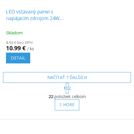
LED vstavaný panel s
napájacím zdrojom 24W,
2500lm, okrúhly
Skladom
8.93 € bez DPH
10.99 €
/ ks
DETAIL
NAČÍTAŤ 7 ĎALŠÍCH
S
1
2
t
O
r
22
položiek celkom
v
á
l
HORE
n
á
k
o
d
v
Z
a
a
c
á
n
i