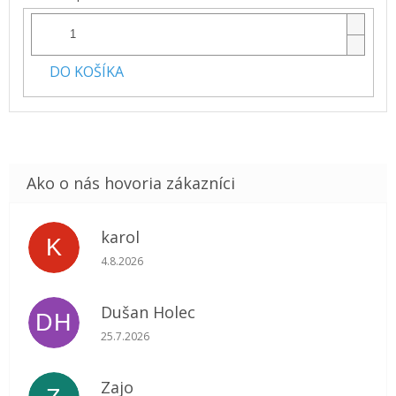
DO KOŠÍKA
karol
K
Hodnotenie obchodu je 5 z 5 hviezdičiek.
4.8.2026
Dušan Holec
DH
Hodnotenie obchodu je 5 z 5 hviezdičiek.
25.7.2026
Zajo