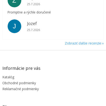
Z
Hodnotenie obchodu je 5 z 5 hviezdičiek.
25.7.2026
Promptne a rýchle doručené
Jozef
J
Hodnotenie obchodu je 5 z 5 hviezdičiek.
25.7.2026
Zobraziť ďalšie recenzie
Z
á
p
ä
Informácie pre vás
t
Katalóg
i
e
Obchodné podmienky
Reklamačné podmienky