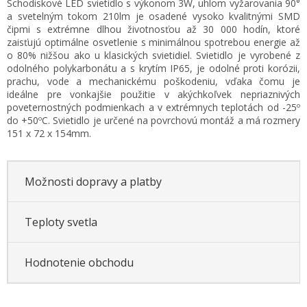
Schodiskové LED svietidlo s výkonom 3W, uhlom vyžarovania 90°
cena:
a svetelným tokom 210lm je osadené vysoko kvalitnými SMD
čipmi s extrémne dlhou životnosťou až 30 000 hodín, ktoré
zaisťujú optimálne osvetlenie s minimálnou spotrebou energie až
o 80% nižšou ako u klasických svietidiel. Svietidlo je vyrobené z
odolného polykarbonátu a s krytím IP65, je odolné proti korózii,
prachu, vode a mechanickému poškodeniu, vďaka čomu je
ideálne pre vonkajšie použitie v akýchkoľvek nepriaznivých
poveternostných podmienkach a v extrémnych teplotách od -25º
do +50ºC. Svietidlo je určené na povrchovú montáž a má rozmery
151 x 72 x 154mm.
Možnosti dopravy a platby
Teploty svetla
Hodnotenie obchodu