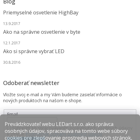
Blog
Priemyselné osvetlenie HighBay
13.9.2017
Ako na správne osvetlenie v byte
12.1.2017
Ako si správne vybrať LED
30.8.2016
Odoberať newsletter
Vložte svoj e-mail a my Vám budeme zasielať informácie o
nových produktoch na našom e-shope.
Email
Prevádzkovateľ webu LEDart s.r.o. ako správca
Súhlasím so spracovávaním poskytnutých osobných údajov
osobných údajov, spracováva na tomto webe súbory
v zmysle
Podmienok ochrany osobných údajov
.
cookies pre zlepšovanie prostredia webových stránok,