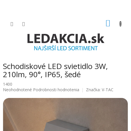
Prejsť
na
obsah
NÁKU
KOŠÍK
Schodiskové LED svietidlo 3W,
210lm, 90°, IP65, šedé
1400
Priemerné
Neohodnotené
Podrobnosti hodnotenia
Značka:
V-TAC
hodnotenie
produktu
je
0.0
z
5
hviezdičiek.