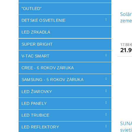
"OUTLED"
Solár
zeme/
DETSKÉ OSVETLENIE
1700K
LED ZRKADLÁ
Priem
hodno
SUPER BRIGHT
produ
17.88 
21.
je
5.0
V-TAC SMART
z
5
CREE - 6 ROKOV ZÁRUKA
hviezd
SAMSUNG - 5 ROKOV ZÁRUKA
LED ŽIAROVKY
LED PANELY
LED TRUBICE
SUNA
LED REFLEKTORY
sviet