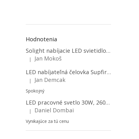
hviezd
Hodnotenia
Solight nabíjacie LED svietidlo, 600lm, 2200mAh Li-Ion, USB nabíjanie [WN22]
Jan Mokoš
|
Hodnotenie produktu je 5 z 5 hviezdičiek.
LED nabíjateľná čelovka Supfire HL06, 3 módy + SOS + senzor, nabíjanie cez Micro-USB, 5W, 500lm, 300m
Jan Demcak
|
Hodnotenie produktu je 5 z 5 hviezdičiek.
Spokojný
LED pracovné svetlo 30W, 2600LM, 12V/24V, IP67/2-PACK! [LB0087]
Daniel Dombai
|
Hodnotenie produktu je 5 z 5 hviezdičiek.
Vynikajúce za tú cenu