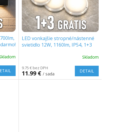
 700lm,
LED vonkajšie stropné/nástenné
zadarmo!
svietidlo 12W, 1160lm, IP54, 1+3
zadarmo!
Skladom
Skladom
9.75 € bez DPH
ETAIL
DETAIL
11.99 €
/ sada