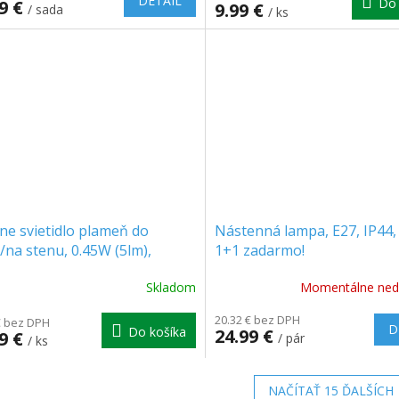
DETAIL
Do 
99 €
9.99 €
/ sada
/ ks
ne svietidlo plameň do
Nástenná lampa, E27, IP44, 
na stenu, 0.45W (5lm),
1+1 zadarmo!
, IP44
Skladom
Momentálne ned
erné
tenie
20.32 € bez DPH
ktu
€ bez DPH
D
Do košíka
24.99 €
99 €
/ pár
/ ks
NAČÍTAŤ 15 ĎALŠÍCH