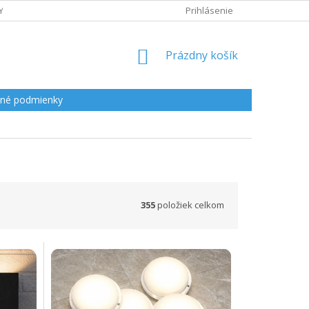
Y
Prihlásenie
NÁKUPNÝ
Prázdny košík
KOŠÍK
né podmienky
355
položiek celkom