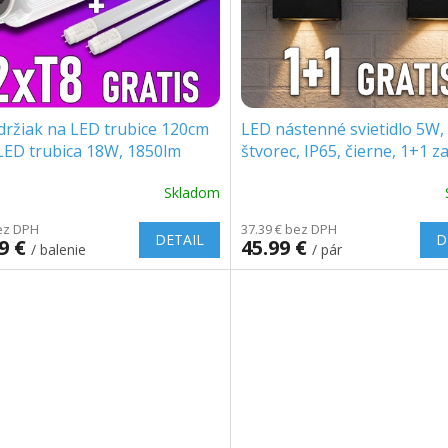
držiak na LED trubice 120cm
LED nástenné svietidlo 5W,
LED trubica 18W, 1850lm
štvorec, IP65, čierne, 1+1 
rmo!
Skladom
ez DPH
37.39 € bez DPH
DETAIL
D
99 €
45.99 €
/ balenie
/ pár