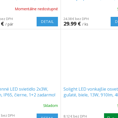
 6000K, 1+1 zadarmo!
5000mAh
Momentálne nedostupné
100337]
Priemerné
hodnotenie
 bez DPH
24.38 € bez DPH
produktu
DETAIL
D
 €
29.99 €
/ pár
/ ks
je
4.9
z
5
hviezdičiek.
nné LED svietidlo 2x3W,
Solight LED vonkajšie osvet
, IP65, čierne, 1+2 zadarmo!
guľaté, biele, 13W, 910lm, 
IP54 [WO746-W]
Skladom
€ bez DPH
8.12 € bez DPH