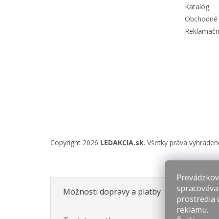
e
Katalóg
Obchodné
Reklamačn
Copyright 2026
LEDAKCIA.sk
. Všetky práva vyhraden
Prevádzkova
spracováva
Možnosti dopravy a platby
prostredia 
reklamu.