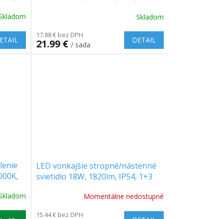
zadarmo!
Skladom
Skladom
17.88 € bez DPH
ETAIL
DETAIL
21.99 €
/ sada
lenie
LED vonkajšie stropné/nástenné
4000K,
svietidlo 18W, 1820lm, IP54, 1+3
zadarmo!
Skladom
Momentálne nedostupné
15.44 € bez DPH