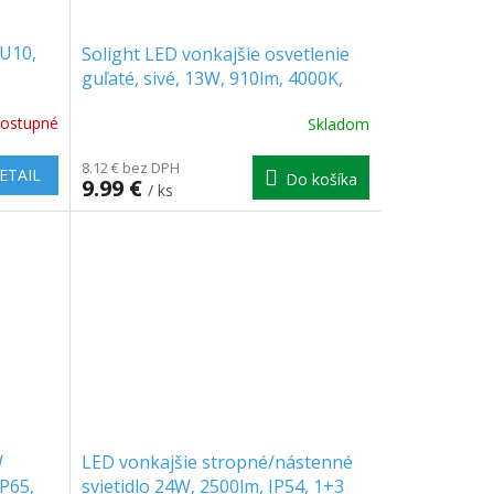
GU10,
Solight LED vonkajšie osvetlenie
guľaté, sivé, 13W, 910lm, 4000K,
IP54 [WO746]
ostupné
Skladom
8.12 € bez DPH
ETAIL
Do košíka
9.99 €
/ ks
W
LED vonkajšie stropné/nástenné
P65,
svietidlo 24W, 2500lm, IP54, 1+3