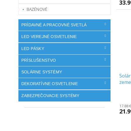
33.
BAZÉNOVÉ
PRÍDAVNÉ A PRACOVNÉ SVETLÁ
LED VEREJNÉ OSVETLENIE
LED PÁSKY
PRÍSLUŠENSTVO
SOLÁRNE SYSTÉMY
Solár
zeme/
DEKORATÍVNE OSVETLENIE
1700K
Priem
ZABEZPEČOVACIE SYSTÉMY
hodno
produ
17.88 
21.
je
5.0
z
5