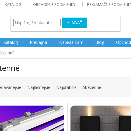
KATALÓG
OBCHODNÉ PODMIENKY
REKLAMAČNÉ PODMIENK
HĽADAŤ
Katalóg
Predajňa
Napíšte nám
Blog
Obchod
ástenné
tenné
edávanejšie
Najlacnejšie
Najdrahšie
Abecedne