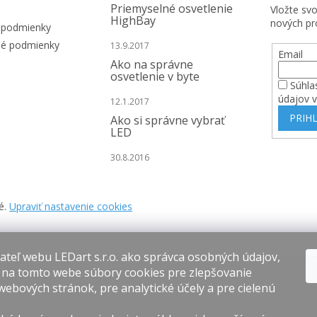
Priemyselné osvetlenie
Vložte sv
HighBay
nových pr
 podmienky
é podmienky
13.9.2017
Email
Ako na správne
osvetlenie v byte
Súhla
údajov 
12.1.2017
PRIHL
Ako si správne vybrať
LED
30.8.2016
é.
Upraviť nastavenie cookies
teľ webu LEDart s.r.o. ako správca osobných údajov,
 na tomto webe súbory cookies pre zlepšovanie
webových stránok, pre analytické účely a pre cielenú