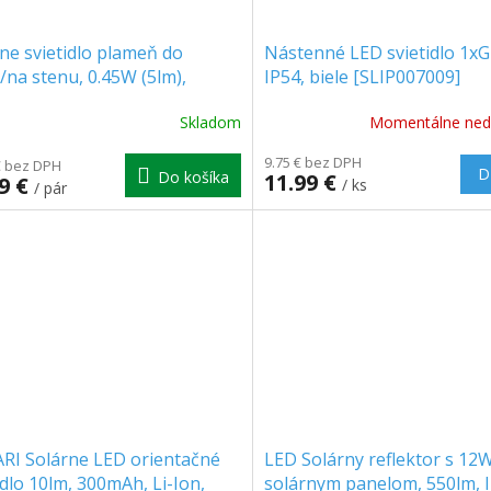
ne svietidlo plameň do
Nástenné LED svietidlo 1x
na stenu, 0.45W (5lm),
IP54, biele [SLIP007009]
, IP44, 1+1 zadarmo!
Skladom
Momentálne ned
erné
tenie
9.75 € bez DPH
ktu
€ bez DPH
D
Do košíka
11.99 €
99 €
/ ks
/ pár
ičiek.
RI Solárne LED orientačné
LED Solárny reflektor s 12
idlo 10lm, 300mAh, Li-Ion,
solárnym panelom, 550lm, I