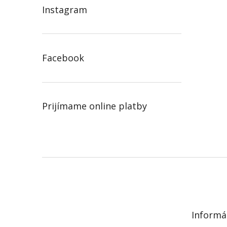
Instagram
Facebook
Prijímame online platby
Z
á
p
ä
t
Informá
i