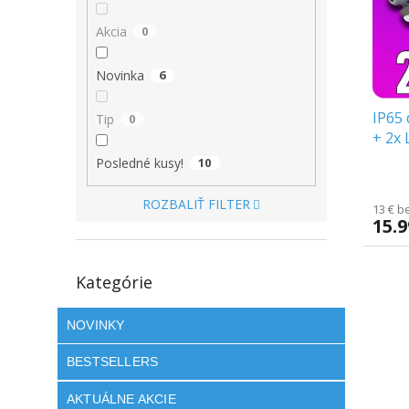
s
r
p
o
Akcia
0
r
d
o
u
Novinka
6
d
k
u
t
IP65 
k
o
Tip
0
+ 2x 
t
v
zada
o
Posledné kusy!
10
v
ROZBALIŤ FILTER
13 € b
15.
Preskočiť
Kategórie
kategórie
NOVINKY
BESTSELLERS
AKTUÁLNE AKCIE