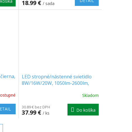
DETAIL
košíka
18.99 €
/ sada
čierna,
LED stropné/nástenné svietidlo
8W/16W/20W, 1050lm-2600lm,
IP65, zmena farby svetla
ostupné
Skladom
3000/4000/6000K
30.89 € bez DPH
ETAIL
Do košíka
37.99 €
/ ks