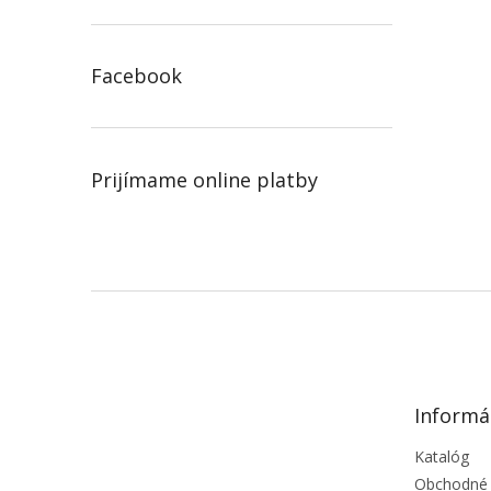
Facebook
Prijímame online platby
Z
á
p
ä
t
Informá
i
e
Katalóg
Obchodné