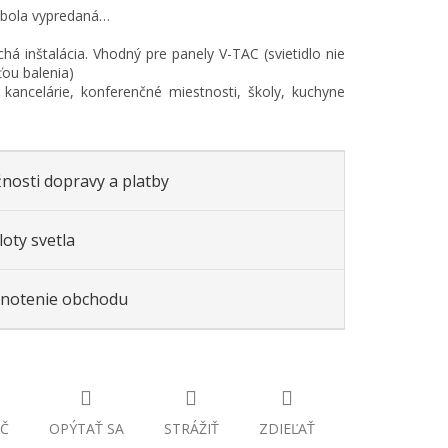
 bola vypredaná…
há inštalácia. Vhodný pre panely V-TAC (svietidlo nie
ťou balenia)
: kancelárie, konferenčné miestnosti, školy, kuchyne
nosti dopravy a platby
oty svetla
notenie obchodu
Č
OPÝTAŤ SA
STRÁŽIŤ
ZDIEĽAŤ