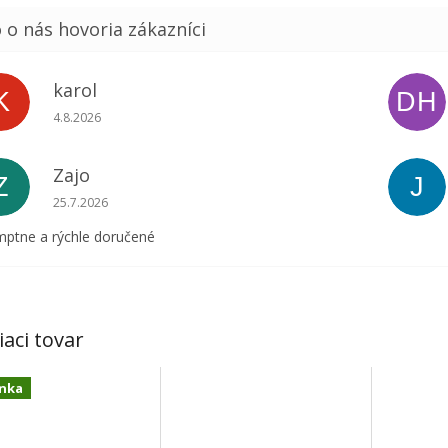
karol
K
DH
Hodnotenie obchodu je 5 z 5 hviezdičiek.
4.8.2026
Zajo
Z
J
Hodnotenie obchodu je 5 z 5 hviezdičiek.
25.7.2026
ptne a rýchle doručené
iaci tovar
nka