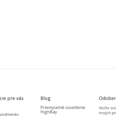
cie pre vás
Blog
Odobera
Priemyselné osvetlenie
Vložte sv
HighBay
nových pr
 podmienky