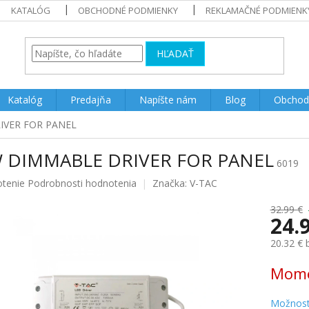
KATALÓG
OBCHODNÉ PODMIENKY
REKLAMAČNÉ PODMIENK
HĽADAŤ
Katalóg
Predajňa
Napíšte nám
Blog
Obchod
IVER FOR PANEL
 DIMMABLE DRIVER FOR PANEL
6019
rné
otenie
Podrobnosti hodnotenia
Značka:
V-TAC
enie
u
32.99 €
24.
20.32 €
Jednotk
Mome
iek.
cena:
Možnost