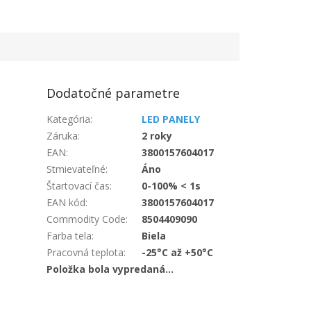
Dodatočné parametre
Kategória
:
LED PANELY
Záruka
:
2 roky
EAN
:
3800157604017
Stmievateľné
:
Áno
Štartovací čas
:
0-100% < 1s
EAN kód
:
3800157604017
Commodity Code
:
8504409090
Farba tela
:
Biela
Pracovná teplota
:
-25°C až +50°C
Položka bola vypredaná…