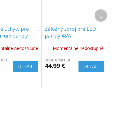
Ďalší
produkt
é úchyty pre
Záložný zdroj pre LED
mium panely
panely 45W
tálne nedostupné
Momentálne nedostupné
 DPH
36.58 € bez DPH
44.99 €
DETAIL
DETAIL