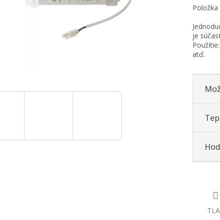
Položka
Jednoduc
je súčas
Použitie
atď.
Mož
Tepl
Hod
TLA