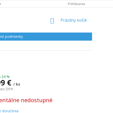
Y
Prihlásenie
NÁKUPNÝ
Prázdny košík
KOŠÍK
né podmienky
–24 %
99 €
/ ks
 bez DPH
ová
ntálne nedostupné
i doručenia