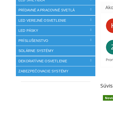
LED SVIETIDLÁ
PRÍDAVNÉ A PRACOVNÉ SVETLÁ
LED VEREJNÉ OSVETLENIE
LED PÁSKY
PRÍSLUŠENSTVO
SOLÁRNE SYSTÉMY
Prom
DEKORATÍVNE OSVETLENIE
ZABEZPEČOVACIE SYSTÉMY
Súvis
Novi