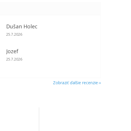
Dušan Holec
Hodnotenie obchodu je 5 z 5 hviezdičiek.
25.7.2026
Jozef
Hodnotenie obchodu je 5 z 5 hviezdičiek.
25.7.2026
Zobraziť ďalšie recenzie