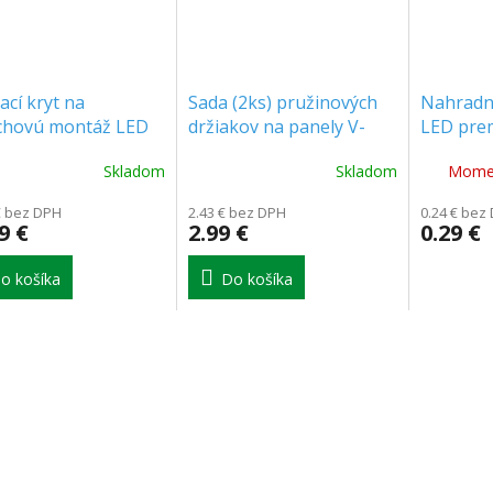
ací kryt na
Sada (2ks) pružinových
Nahradn
chovú montáž LED
držiakov na panely V-
LED pre
lu 30x120cm na
TAC
Skladom
Skladom
Momen
p/stenu
+035098]
€ bez DPH
2.43 € bez DPH
0.24 € bez
9 €
2.99 €
0.29 €
o košíka
Do košíka