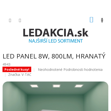
Prejsť
na
obsah
NÁKU
KOŠÍK
LED PANEL 8W, 800LM, HRANATÝ
4943
Priemerné
Neohodnotené
Podrobnosti hodnotenia
Posledné kusy!
hodnotenie
Značka:
V-TAC
produktu
je
0.0
z
5
hviezdičiek.