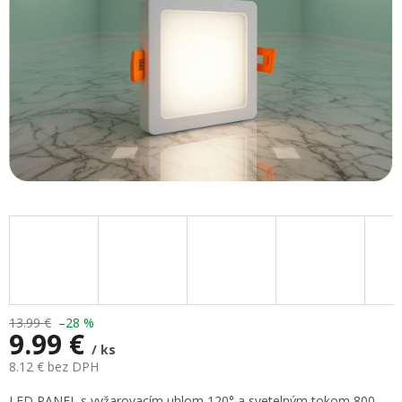
13.99 €
–28 %
9.99 €
/ ks
8.12 € bez DPH
Jednotková
LED PANEL s vyžarovacím uhlom 120° a svetelným tokom 800