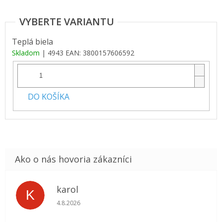
Teplá biela
Skladom
| 4943
EAN:
3800157606592
DO KOŠÍKA
karol
K
Hodnotenie obchodu je 5 z 5 hviezdičiek.
4.8.2026