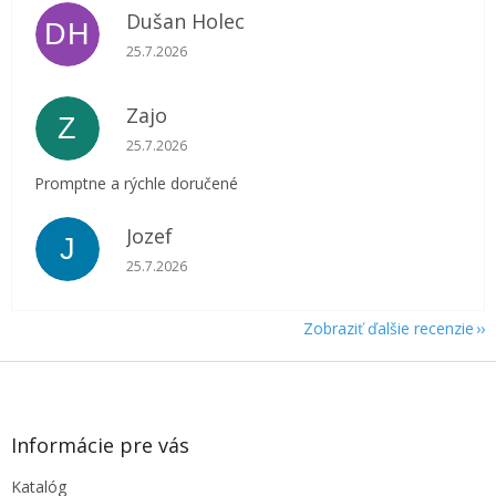
Dušan Holec
DH
Hodnotenie obchodu je 5 z 5 hviezdičiek.
25.7.2026
Zajo
Z
Hodnotenie obchodu je 5 z 5 hviezdičiek.
25.7.2026
Promptne a rýchle doručené
Jozef
J
Hodnotenie obchodu je 5 z 5 hviezdičiek.
25.7.2026
Zobraziť ďalšie recenzie
Z
á
p
ä
Informácie pre vás
t
Katalóg
i