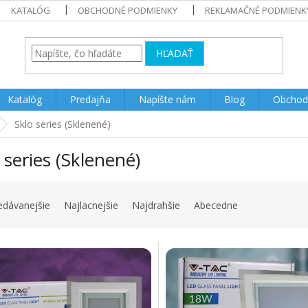
KATALÓG
OBCHODNÉ PODMIENKY
REKLAMAČNÉ PODMIENK
HĽADAŤ
Katalóg
Predajňa
Napíšte nám
Blog
Obchod
Sklo series (Sklenené)
 series (Sklenené)
edávanejšie
Najlacnejšie
Najdrahšie
Abecedne