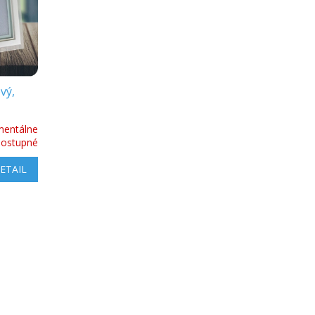
vý,
entálne
dostupné
ETAIL