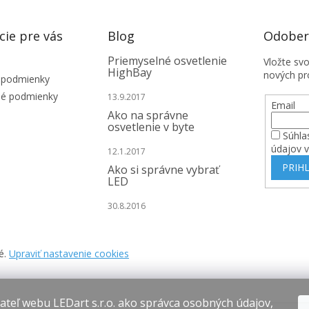
cie pre vás
Blog
Odobera
Priemyselné osvetlenie
Vložte sv
HighBay
nových pr
 podmienky
é podmienky
13.9.2017
Email
Ako na správne
osvetlenie v byte
Súhla
údajov 
12.1.2017
PRIHL
Ako si správne vybrať
LED
30.8.2016
é.
Upraviť nastavenie cookies
teľ webu LEDart s.r.o. ako správca osobných údajov,