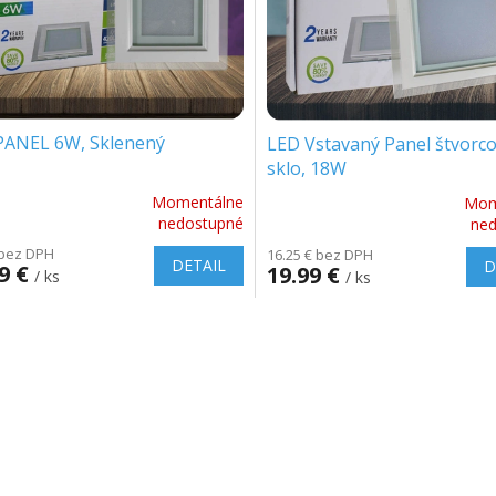
PANEL 6W, Sklenený
LED Vstavaný Panel štvorco
sklo, 18W
Momentálne
Mom
erné
Priemerné
nedostupné
ne
tenie
hodnotenie
 bez DPH
16.25 € bez DPH
ktu
produktu
DETAIL
D
99 €
19.99 €
/ ks
/ ks
je
5.0
z
O
5
v
ičiek.
hviezdičiek.
l
á
d
a
c
i
e