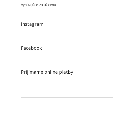
Vynikajúce za tú cenu
Instagram
Facebook
Prijímame online platby
Z
á
p