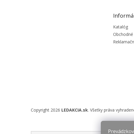
ä
t
Informá
i
e
Katalóg
Obchodné
Reklamačn
Copyright 2026
LEDAKCIA.sk
. Všetky práva vyhraden
Prevádzkova