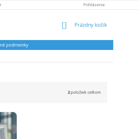
Y
Prihlásenie
NÁKUPNÝ
Prázdny košík
KOŠÍK
né podmienky
2
položiek celkom