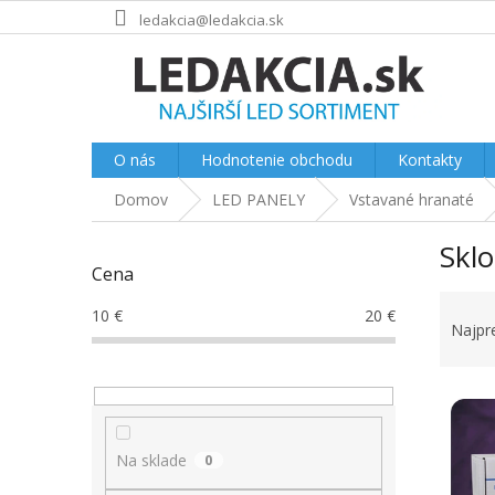
Prejsť
ledakcia@ledakcia.sk
na
obsah
O nás
Hodnotenie obchodu
Kontakty
Domov
LED PANELY
Vstavané hranaté
B
Sklo
o
Cena
č
R
n
10
€
20
€
a
ý
Najpr
d
p
e
a
V
n
n
ý
i
e
p
e
l
Na sklade
0
i
p