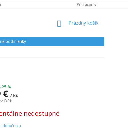
Y
Prihlásenie
NÁKUPNÝ
Prázdny košík
KOŠÍK
né podmienky
–25 %
9 €
/ ks
bez DPH
ová
ntálne nedostupné
i doručenia