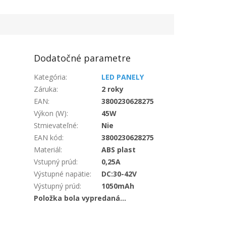
Dodatočné parametre
Kategória
:
LED PANELY
Záruka
:
2 roky
EAN
:
3800230628275
Výkon (W)
:
45W
Stmievateľné
:
Nie
EAN kód
:
3800230628275
Materiál
:
ABS plast
Vstupný prúd
:
0,25A
Výstupné napätie
:
DC:30-42V
Výstupný prúd
:
1050mAh
Položka bola vypredaná…