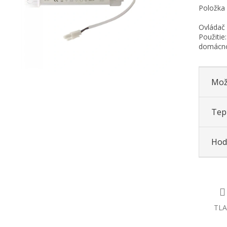
Položka
Ovládač 
Použitie
domácno
Mož
Tepl
Hod
TLA