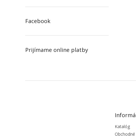
Facebook
Prijímame online platby
Z
á
p
ä
t
Informá
i
e
Katalóg
Obchodné