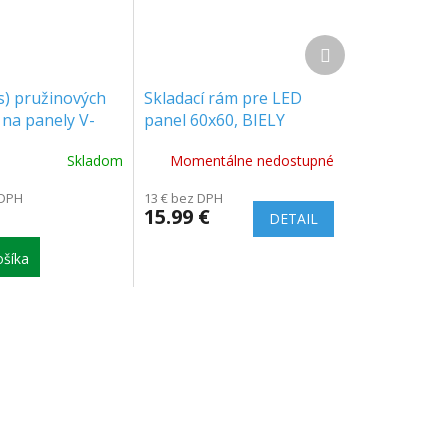
Ďalší
produkt
s) pružinových
Skladací rám pre LED
 na panely V-
panel 60x60, BIELY
Skladom
Momentálne nedostupné
 DPH
13 € bez DPH
15.99 €
DETAIL
šíka