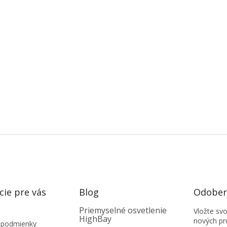
cie pre vás
Blog
Odobera
Priemyselné osvetlenie
Vložte sv
HighBay
nových pr
 podmienky