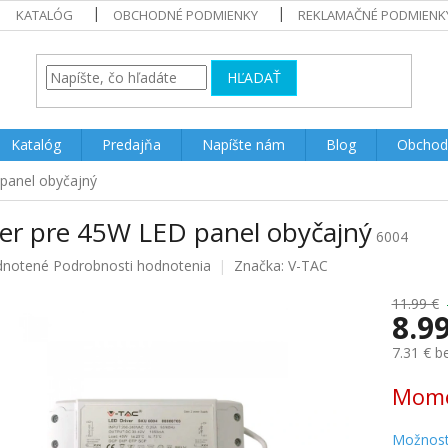
KATALÓG
OBCHODNÉ PODMIENKY
REKLAMAČNÉ PODMIENK
HĽADAŤ
Katalóg
Predajňa
Napíšte nám
Blog
Obchod
panel obyčajný
ver pre 45W LED panel obyčajný
6004
rné
notené
Podrobnosti hodnotenia
Značka:
V-TAC
enie
u
11.99 €
8.9
7.31 € 
Jednotk
Mome
iek.
cena:
Možnost