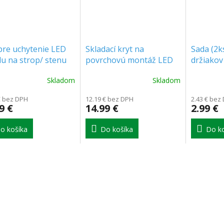
pre uchytenie LED
Skladací kryt na
Sada (2k
u na strop/ stenu
povrchovú montáž LED
držiakov
20
panelu 30x120cm na
TAC
Skladom
Skladom
+035011_FRAME]
strop/stenu
[ACC+035098]
€ bez DPH
12.19 € bez DPH
2.43 € bez
9 €
14.99 €
2.99 €
o košíka
Do košíka
Do ko