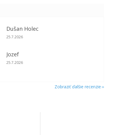
Dušan Holec
Hodnotenie obchodu je 5 z 5 hviezdičiek.
25.7.2026
Jozef
Hodnotenie obchodu je 5 z 5 hviezdičiek.
25.7.2026
Zobraziť ďalšie recenzie