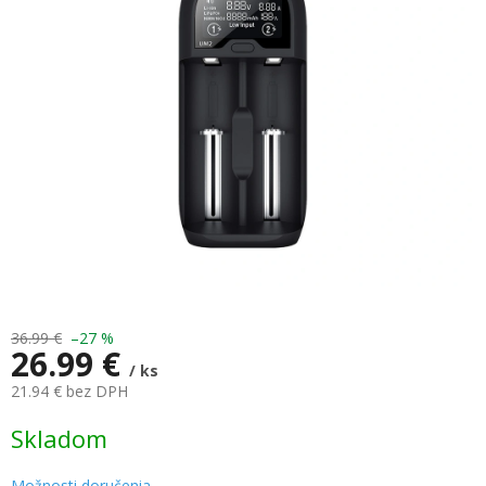
z
5
hviezdičiek.
36.99 €
–27 %
26.99 €
/ ks
21.94 € bez DPH
Jednotková
Skladom
cena:
Možnosti doručenia