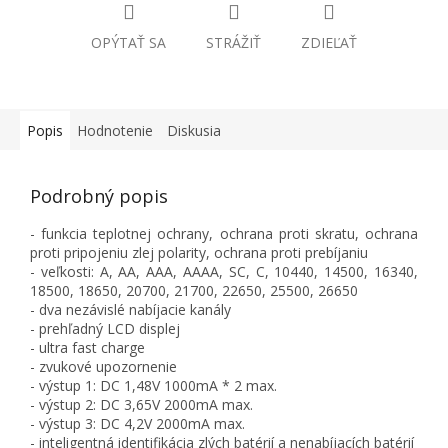
OPÝTAŤ SA
STRÁŽIŤ
ZDIEĽAŤ
Popis
Hodnotenie
Diskusia
Podrobný popis
- funkcia teplotnej ochrany, ochrana proti skratu, ochrana
proti pripojeniu zlej polarity, ochrana proti prebíjaniu
- veľkosti: A, AA, AAA, AAAA, SC, C, 10440, 14500, 16340,
18500, 18650, 20700, 21700, 22650, 25500, 26650
- dva nezávislé nabíjacie kanály
- prehľadný LCD displej
- ultra fast charge
- zvukové upozornenie
- výstup 1: DC 1,48V 1000mA * 2 max.
- výstup 2: DC 3,65V 2000mA max.
- výstup 3: DC 4,2V 2000mA max.
- inteligentná identifikácia zlých batérií a nenabíjacích batérií