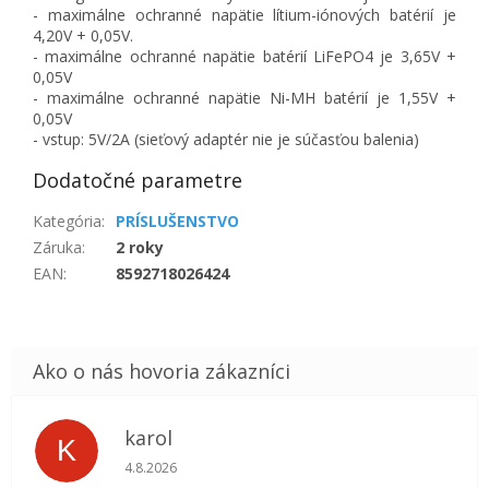
- maximálne ochranné napätie lítium-iónových batérií je
4,20V + 0,05V.
- maximálne ochranné napätie batérií LiFePO4 je 3,65V +
0,05V
- maximálne ochranné napätie Ni-MH batérií je 1,55V +
0,05V
- vstup: 5V/2A (sieťový adaptér nie je súčasťou balenia)
Dodatočné parametre
Kategória
:
PRÍSLUŠENSTVO
Záruka
:
2 roky
EAN
:
8592718026424
karol
K
Hodnotenie obchodu je 5 z 5 hviezdičiek.
4.8.2026