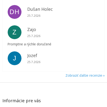
Dušan Holec
DH
Hodnotenie obchodu je 5 z 5 hviezdičiek.
25.7.2026
Zajo
Z
Hodnotenie obchodu je 5 z 5 hviezdičiek.
25.7.2026
Promptne a rýchle doručené
Jozef
J
Hodnotenie obchodu je 5 z 5 hviezdičiek.
25.7.2026
Zobraziť ďalšie recenzie
Z
á
p
ä
Informácie pre vás
t