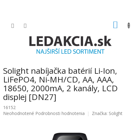
Prejsť
na
obsah
NÁKU
KOŠÍK
Solight nabíjačka batérií Li-Ion,
LiFePO4, Ni-MH/CD, AA, AAA,
18650, 2000mA, 2 kanály, LCD
displej [DN27]
16152
Priemerné
Neohodnotené
Podrobnosti hodnotenia
Značka:
Solight
hodnotenie
produktu
je
0.0