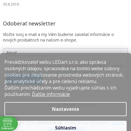
30.8.2016
Odoberať newsletter
Vložte svoj e-mail a my Vám budeme zasielať informácie o
nových produktoch na našom e-shope.
Email
Prevádzkovateľ webu LEDart s.r.o. ako správca
Súhlasím so spracovávaním poskytnutých osobných údajov
osobných údajov, spracováva na tomto webe súbory
v zmysle
Podmienok ochrany osobných údajov
.
cookies pre zlepšovanie prostredia webových stránok,
PRIHLÁSIŤ SA
pre analytické účely a pre cielenú reklamu.
Ďalším prechádzaním webu vyjadrujete súhlas s ich
používaním.
Ďalšie informácie
Vytvoril Shoptet Premium
Nastavenie
Copyright 2026
LEDAKCIA.sk
. Všetky práva vyhradené.
Upraviť
Súhlasím
nastavenie cookies
Zobraziť