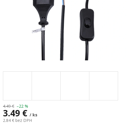
4.49 €
–22 %
3.49 €
/ ks
2.84 € bez DPH
Jednotková