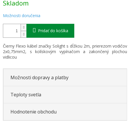
Skladom
cena:
Možnosti doručenia
Pridať do košíka
Čierny Flexo kábel značky Solight s dĺžkou 2m, prierezom vodičov
2x0,75mm2, s kolískovým vypínačom a zakončený plochou
vidlicou
Možnosti dopravy a platby
Teploty svetla
Hodnotenie obchodu