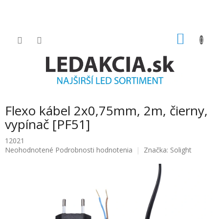
Prejsť
na
obsah
NÁKU
KOŠÍK
Flexo kábel 2x0,75mm, 2m, čierny,
vypínač [PF51]
12021
Priemerné
Neohodnotené
Podrobnosti hodnotenia
Značka:
Solight
hodnotenie
produktu
je
0.0
z
5
hviezdičiek.