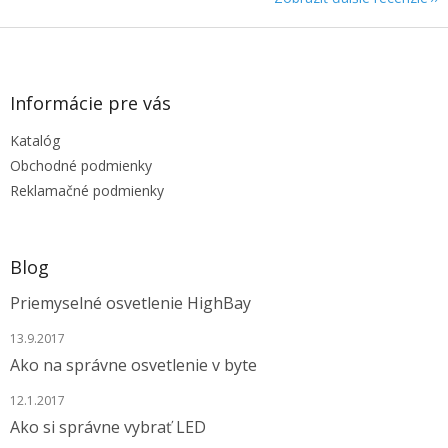
Z
á
p
ä
Informácie pre vás
t
Katalóg
i
e
Obchodné podmienky
Reklamačné podmienky
Blog
Priemyselné osvetlenie HighBay
13.9.2017
Ako na správne osvetlenie v byte
12.1.2017
Ako si správne vybrať LED