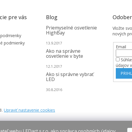
cie pre vás
Blog
Odobera
Priemyselné osvetlenie
Vložte sv
HighBay
nových pr
 podmienky
é podmienky
13.9.2017
Email
Ako na správne
osvetlenie v byte
Súhla
údajov 
12.1.2017
PRIHL
Ako si správne vybrať
LED
30.8.2016
é.
Upraviť nastavenie cookies
teľ webu LEDart s.r.o. ako správca osobných údajov,