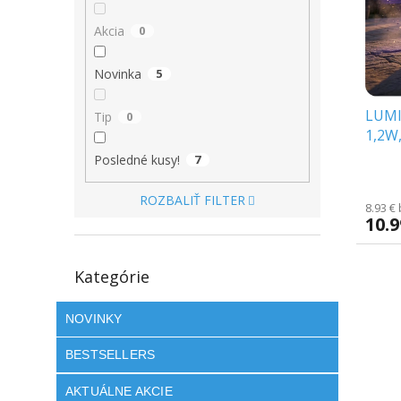
s
r
p
o
Akcia
0
r
d
o
u
Novinka
5
d
k
u
t
LUMI
k
o
Tip
0
1,2W,
t
v
[MKE
o
Posledné kusy!
7
v
ROZBALIŤ FILTER
8.93 €
10.
Preskočiť
Kategórie
kategórie
NOVINKY
BESTSELLERS
AKTUÁLNE AKCIE