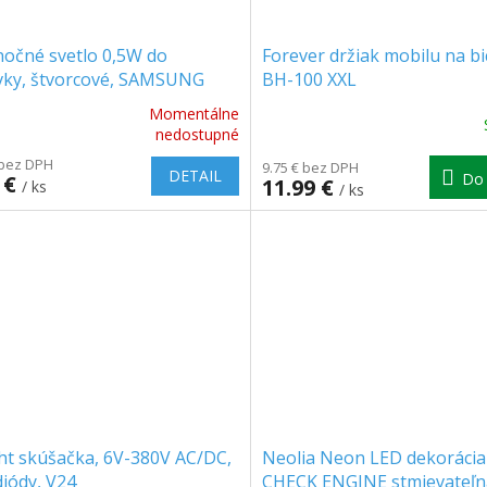
nočné svetlo 0,5W do
Forever držiak mobilu na bi
vky, štvorcové, SAMSUNG
BH-100 XXL
Momentálne
erné
Priemerné
nedostupné
tenie
hodnotenie
 bez DPH
ktu
produktu
9.75 € bez DPH
DETAIL
Do 
 €
11.99 €
/ ks
je
/ ks
5.0
z
5
ičiek.
hviezdičiek.
ht skúšačka, 6V-380V AC/DC,
Neolia Neon LED dekorácia
iódy, V24
CHECK ENGINE stmievateľn