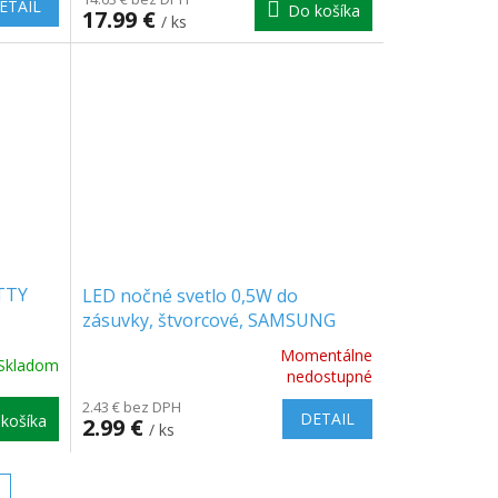
ETAIL
Do košíka
17.99 €
/ ks
ETTY
LED nočné svetlo 0,5W do
zásuvky, štvorcové, SAMSUNG
chip
Momentálne
Skladom
Priemerné
nedostupné
hodnotenie
2.43 € bez DPH
produktu
DETAIL
košíka
2.99 €
/ ks
je
5.0
z
5