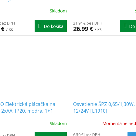
[RTV100477]
Skladom
erné
Priemerné
tenie
hodnotenie
ktu
 bez DPH
produktu
21.94 € bez DPH
Do košíka
Do 
 €
26.99 €
je
/ ks
/ ks
5.0
z
5
ičiek.
hviezdičiek.
 Elektrická plácačka na
Osvetlenie ŠPZ 0,65/1,30W,
2xAA, IP20, modrá, 1+1
12/24V [L1910]
rmo! [MKE007]
Skladom
Momentálne ned
6.50 € bez DPH
 bez DPH