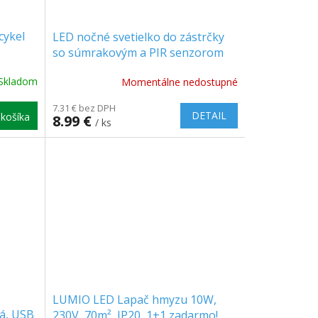
cykel
LED nočné svetielko do zástrčky
so súmrakovým a PIR senzorom
120°, 8xLED, 40lm, 6500K [LA-2]
Skladom
Momentálne nedostupné
7.31 € bez DPH
DETAIL
košíka
8.99 €
/ ks
LUMIO LED Lapač hmyzu 10W,
á, USB
230V, 70m², IP20, 1+1 zadarmo!