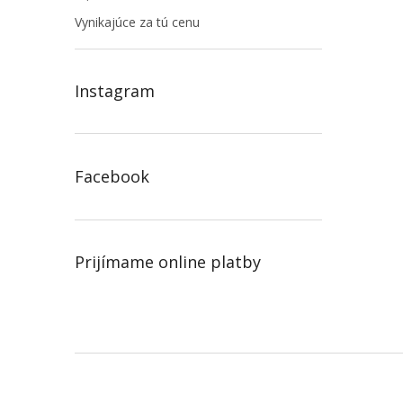
Vynikajúce za tú cenu
Instagram
Facebook
Prijímame online platby
Z
á
p