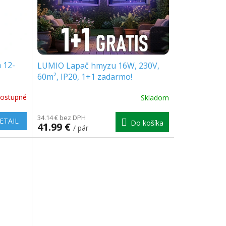
 12-
LUMIO Lapač hmyzu 16W, 230V,
60m², IP20, 1+1 zadarmo!
[MKE004]
ostupné
Skladom
34.14 € bez DPH
ETAIL
Do košíka
41.99 €
/ pár