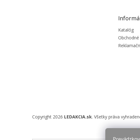
ä
t
Informá
i
e
Katalóg
Obchodné
Reklamačn
Copyright 2026
LEDAKCIA.sk
. Všetky práva vyhraden
Prevádzkova