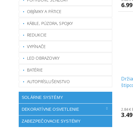
6.99
OBJÍMKY A PÄTICE
KÁBLE, PÚZDRA, SPOJKY
REDUKCIE
VYPÍNAČE
LED OBRAZOVKY
BATÉRIE
Držia
AUTOPRÍSLUŠENSTVO
štipc
SOLÁRNE SYSTÉMY
Priem
hodno
produ
2.84 €
DEKORATÍVNE OSVETLENIE
3.49
je
5.0
ZABEZPEČOVACIE SYSTÉMY
z
5