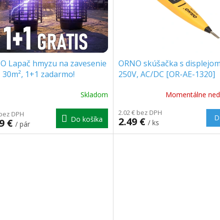
O Lapač hmyzu na zavesenie
ORNO skúšačka s displejom
 30m², 1+1 zadarmo!
250V, AC/DC [OR-AE-1320]
001]
Skladom
Momentálne ned
2.02 € bez DPH
 bez DPH
D
Do košíka
2.49 €
99 €
/ ks
/ pár