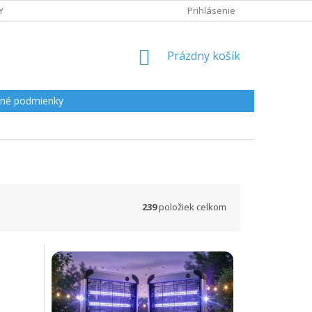
Y
Prihlásenie
NÁKUPNÝ
Prázdny košík
KOŠÍK
né podmienky
239
položiek celkom