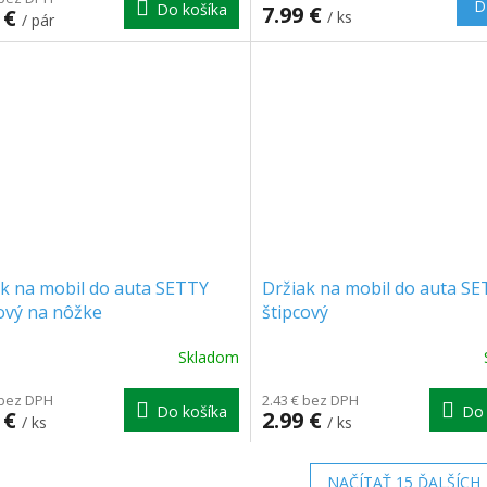
D
Do košíka
7.99 €
 €
/ ks
/ pár
k na mobil do auta SETTY
Držiak na mobil do auta S
ový na nôžke
štipcový
Skladom
erné
Priemerné
tenie
hodnotenie
ktu
 bez DPH
produktu
2.43 € bez DPH
Do košíka
Do 
 €
2.99 €
je
/ ks
/ ks
5.0
z
NAČÍTAŤ 15 ĎALŠÍCH
5