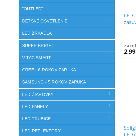
"OUTLED"
LED 
DETSKÉ OSVETLENIE
zásu
chip
LED ZRKADLÁ
Priem
hodno
SUPER BRIGHT
2.43 €
produ
2.99
je
V-TAC SMART
5.0
z
5
CREE - 6 ROKOV ZÁRUKA
hviezd
SAMSUNG - 5 ROKOV ZÁRUKA
LED ŽIAROVKY
LED PANELY
LED TRUBICE
Solig
LED REFLEKTORY
LED d