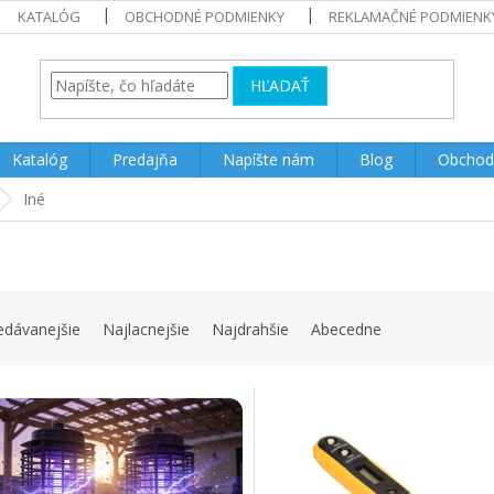
KATALÓG
OBCHODNÉ PODMIENKY
REKLAMAČNÉ PODMIENK
HĽADAŤ
Katalóg
Predajňa
Napíšte nám
Blog
Obchod
Iné
edávanejšie
Najlacnejšie
Najdrahšie
Abecedne