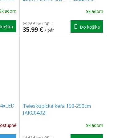
[MKE003]
Skladom
Skladom
29.26 € bez DPH
košíka
Do košíka
35.99 €
/ pár
 4xLED,
Teleskopická kefa 150-250cm
[AKC0402]
ostupné
Skladom
14.63 € bez DPH