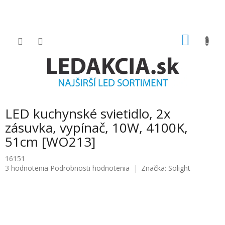
Prejsť
na
obsah
NÁKU
KOŠÍK
LED kuchynské svietidlo, 2x
zásuvka, vypínač, 10W, 4100K,
51cm [WO213]
16151
Priemerné
3 hodnotenia
Podrobnosti hodnotenia
Značka:
Solight
hodnotenie
produktu
je
5.0
z
5