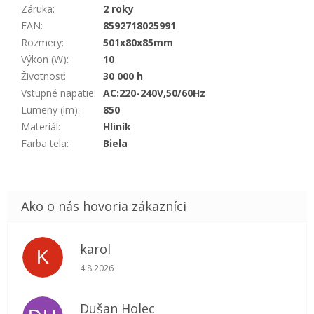
Záruka
:
2 roky
EAN
:
8592718025991
Rozmery
:
501x80x85mm
Výkon (W)
:
10
Životnosť
:
30 000 h
Vstupné napätie
:
AC:220-240V,50/60Hz
Lumeny (lm)
:
850
Materiál
:
Hliník
Farba tela
:
Biela
karol
K
Hodnotenie obchodu je 5 z 5 hviezdičiek.
4.8.2026
Dušan Holec