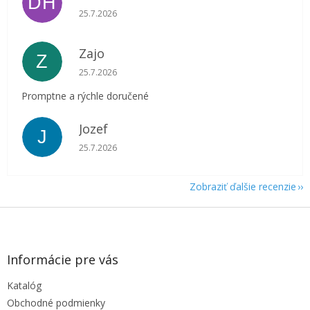
DH
Hodnotenie obchodu je 5 z 5 hviezdičiek.
25.7.2026
Zajo
Z
Hodnotenie obchodu je 5 z 5 hviezdičiek.
25.7.2026
Promptne a rýchle doručené
Jozef
J
Hodnotenie obchodu je 5 z 5 hviezdičiek.
25.7.2026
Zobraziť ďalšie recenzie
Z
á
p
ä
Informácie pre vás
t
Katalóg
i
e
Obchodné podmienky