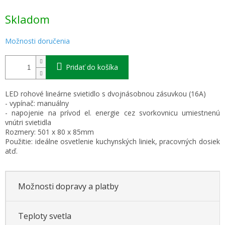
Jednotková
Skladom
cena:
Možnosti doručenia
Pridať do košíka
LED rohové lineárne svietidlo s dvojnásobnou zásuvkou (16A)
- vypínač: manuálny
- napojenie na prívod el. energie cez svorkovnicu umiestnenú
vnútri svietidla
Rozmery: 501 x 80 x 85mm
Použitie: ideálne osvetlenie kuchynských liniek, pracovných dosiek
atď.
Možnosti dopravy a platby
Teploty svetla