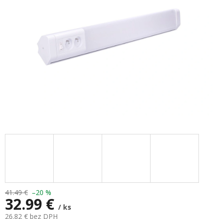
hviezdičiek.
41.49 €
–20 %
32.99 €
/ ks
26.82 € bez DPH