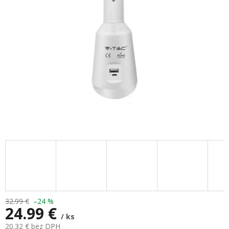
hviezdičiek.
32.99 €
–24 %
24.99 €
/ ks
20.32 € bez DPH