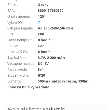
Záruka
:
2 roky
EAN
:
3800157660570
Uhol svietenia
:
120°
Výkon (W)
:
7
Vstupné napätie
:
AC:200-240V,50/60Hz
CRI
:
>80
Doba nabíjania
:
8 hodín
Pätica
:
E27
Pracovný čas
:
6 hodín
Typ batérie
:
3,7V, 2 200 mAh
Výstupné napätie
:
DC: 6V
Farba svetla
:
3v1
Stupeň krytia
:
IP20
Lumeny
:
500lm (núdzový režim, 130lm)
Položka bola vypredaná…