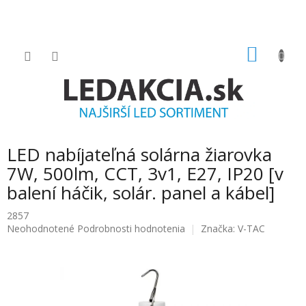
Prejsť
na
obsah
NÁKU
KOŠÍK
LED nabíjateľná solárna žiarovka
7W, 500lm, CCT, 3v1, E27, IP20 [v
balení háčik, solár. panel a kábel]
2857
Priemerné
Neohodnotené
Podrobnosti hodnotenia
Značka:
V-TAC
hodnotenie
produktu
je
0.0
z
5