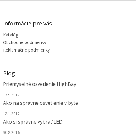
Z
á
p
ä
Informácie pre vás
t
Katalóg
i
e
Obchodné podmienky
Reklamačné podmienky
Blog
Priemyselné osvetlenie HighBay
13.9.2017
Ako na správne osvetlenie v byte
12.1.2017
Ako si správne vybrať LED
30.8.2016