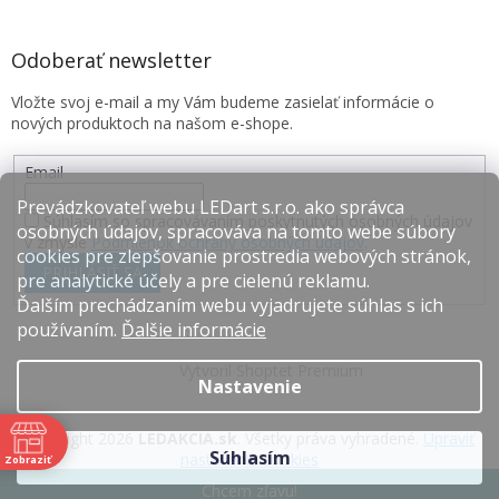
Odoberať newsletter
Vložte svoj e-mail a my Vám budeme zasielať informácie o
nových produktoch na našom e-shope.
Email
Prevádzkovateľ webu LEDart s.r.o. ako správca
Súhlasím so spracovávaním poskytnutých osobných údajov
osobných údajov, spracováva na tomto webe súbory
v zmysle
Podmienok ochrany osobných údajov
.
cookies pre zlepšovanie prostredia webových stránok,
PRIHLÁSIŤ SA
pre analytické účely a pre cielenú reklamu.
Ďalším prechádzaním webu vyjadrujete súhlas s ich
používaním.
Ďalšie informácie
Vytvoril Shoptet Premium
Nastavenie
Copyright 2026
LEDAKCIA.sk
. Všetky práva vyhradené.
Upraviť
Súhlasím
nastavenie cookies
Zobraziť
e
Chcem zľavu!