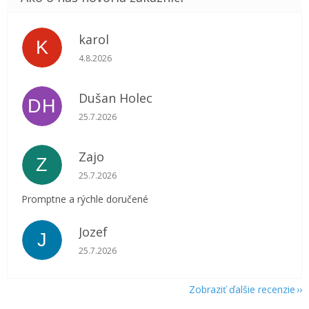
karol
K
Hodnotenie obchodu je 5 z 5 hviezdičiek.
4.8.2026
Dušan Holec
DH
Hodnotenie obchodu je 5 z 5 hviezdičiek.
25.7.2026
Zajo
Z
Hodnotenie obchodu je 5 z 5 hviezdičiek.
25.7.2026
Promptne a rýchle doručené
Jozef
J
Hodnotenie obchodu je 5 z 5 hviezdičiek.
25.7.2026
Zobraziť ďalšie recenzie