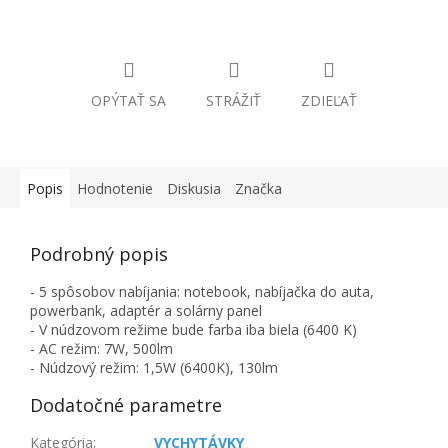
OPÝTAŤ SA
STRÁŽIŤ
ZDIEĽAŤ
Popis
Hodnotenie
Diskusia
Značka
Podrobný popis
- 5 spôsobov nabíjania: notebook, nabíjačka do auta,
powerbank, adaptér a solárny panel
- V núdzovom režime bude farba iba biela (6400 K)
- AC režim: 7W, 500lm
- Núdzový režim: 1,5W (6400K), 130lm
Dodatočné parametre
Kategória
:
VYCHYTÁVKY