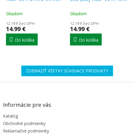
1680lm/m, IP20
12/24V, 120W/240W, 28
tlačidiel
Skladom
Skladom
12.19 € bez DPH
12.19 € bez DPH
14.99 €
14.99 €
Do košíka
Do košíka
ZOBRAZIŤ VŠETKY SÚVISIACE PRODUKTY
Z
á
p
ä
Informácie pre vás
t
Katalóg
i
e
Obchodné podmienky
Reklamačné podmienky