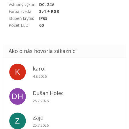
Vstupný výkon
:
DC: 24V
Farba svetla
:
3v1 + RGB
Stupeň krytia
:
IP65
Počet LED
:
60
karol
K
Hodnotenie obchodu je 5 z 5 hviezdičiek.
4.8.2026
Dušan Holec
DH
Hodnotenie obchodu je 5 z 5 hviezdičiek.
25.7.2026
Zajo
Z
Hodnotenie obchodu je 5 z 5 hviezdičiek.
25.7.2026