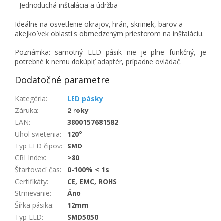
- Jednoduchá inštalácia a údržba
Ideálne na osvetlenie okrajov, hrán, skriniek, barov a
akejkoľvek oblasti s obmedzeným priestorom na inštaláciu.
Poznámka: samotný LED pásik nie je plne funkčný, je
potrebné k nemu dokúpiť adaptér, prípadne ovládač.
Dodatočné parametre
Kategória
:
LED pásky
Záruka
:
2 roky
EAN
:
3800157681582
Uhol svietenia
:
120°
Typ LED čipov
:
SMD
CRI Index
:
>80
Štartovací čas
:
0-100% < 1s
Certifikáty
:
CE, EMC, ROHS
Stmievanie
:
Áno
Šírka pásika
:
12mm
Typ LED
:
SMD5050