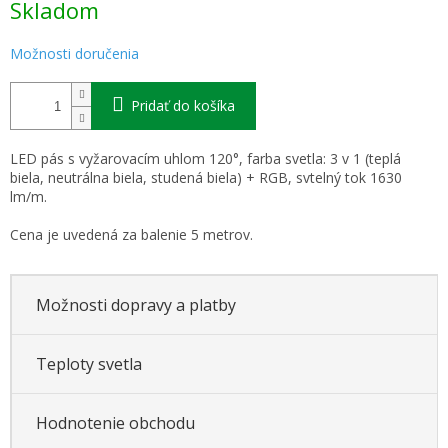
Skladom
cena:
Možnosti doručenia
Pridať do košíka
LED pás s vyžarovacím uhlom 120°, farba svetla: 3 v 1 (teplá
biela, neutrálna biela, studená biela) + RGB, svtelný tok 1630
lm/m.
Cena je uvedená za balenie 5 metrov.
Možnosti dopravy a platby
Teploty svetla
Hodnotenie obchodu