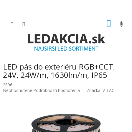
Prejsť
na
obsah
NÁKU
KOŠÍK
LED pás do exteriéru RGB+CCT,
24V, 24W/m, 1630lm/m, IP65
2896
Priemerné
Neohodnotené
Podrobnosti hodnotenia
Značka:
V-TAC
hodnotenie
produktu
je
0.0
z
5
hviezdičiek.