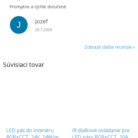
Promptne a rýchle doručené
Jozef
J
Hodnotenie obchodu je 5 z 5 hviezdičiek.
25.7.2026
Zobraziť ďalšie recenzie
Súvisiaci tovar
LED pás do interiéru
IR diaľkové ovládanie pre
RGB+CCT, 24V, 24W/m,
LED pásy RGB+CCT, 10A,