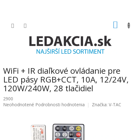
Prejsť
na
obsah
NÁKU
KOŠÍK
WiFi + IR diaľkové ovládanie pre
LED pásy RGB+CCT, 10A, 12/24V,
120W/240W, 28 tlačidiel
2900
Priemerné
Neohodnotené
Podrobnosti hodnotenia
Značka:
V-TAC
hodnotenie
produktu
je
0.0
z
5