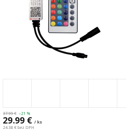
hviezdičiek.
37.99 €
–21 %
29.99 €
/ ks
24.38 € bez DPH