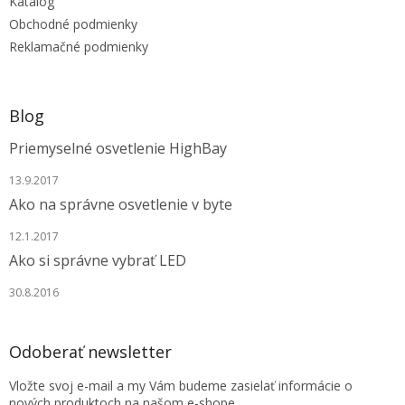
Katalóg
i
e
Obchodné podmienky
Reklamačné podmienky
Blog
Priemyselné osvetlenie HighBay
13.9.2017
Ako na správne osvetlenie v byte
12.1.2017
Ako si správne vybrať LED
30.8.2016
Odoberať newsletter
Vložte svoj e-mail a my Vám budeme zasielať informácie o
nových produktoch na našom e-shope.