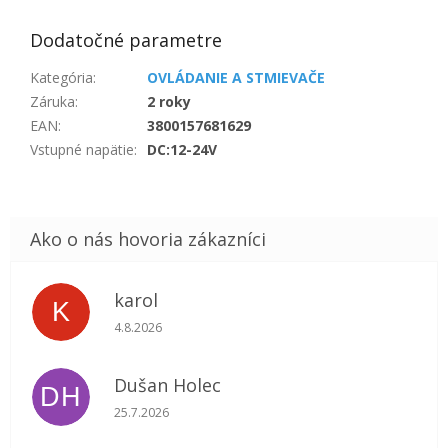
Dodatočné parametre
Kategória
:
OVLÁDANIE A STMIEVAČE
Záruka
:
2 roky
EAN
:
3800157681629
Vstupné napätie
:
DC:12-24V
karol
K
Hodnotenie obchodu je 5 z 5 hviezdičiek.
4.8.2026
Dušan Holec
DH
Hodnotenie obchodu je 5 z 5 hviezdičiek.
25.7.2026