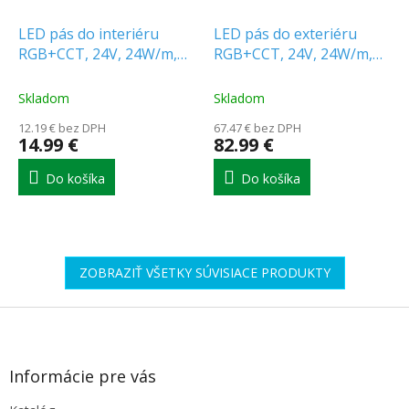
LED pás do interiéru
LED pás do exteriéru
RGB+CCT, 24V, 24W/m,
RGB+CCT, 24V, 24W/m,
1680lm/m, IP20
1630lm/m, IP65
Skladom
Skladom
12.19 € bez DPH
67.47 € bez DPH
14.99 €
82.99 €
Do košíka
Do košíka
ZOBRAZIŤ VŠETKY SÚVISIACE PRODUKTY
Z
á
p
ä
Informácie pre vás
t