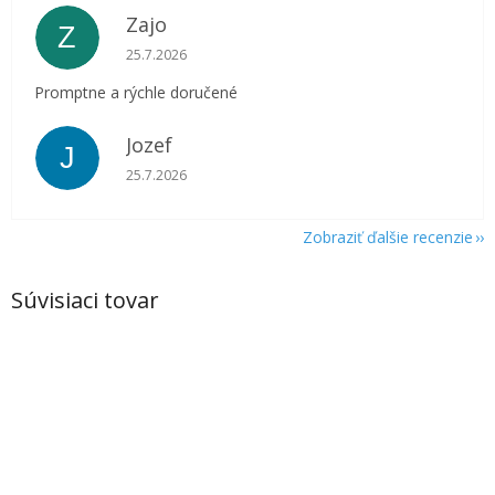
Zajo
Z
Hodnotenie obchodu je 5 z 5 hviezdičiek.
25.7.2026
Promptne a rýchle doručené
Jozef
J
Hodnotenie obchodu je 5 z 5 hviezdičiek.
25.7.2026
Zobraziť ďalšie recenzie
Súvisiaci tovar