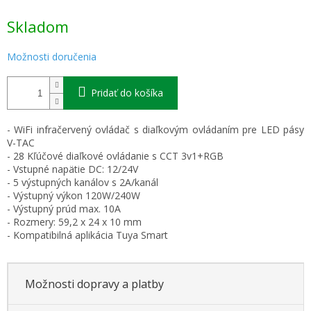
Jednotková
Skladom
cena:
Možnosti doručenia
Pridať do košíka
- WiFi infračervený ovládač s diaľkovým ovládaním pre LED pásy
V-TAC
- 28 Kľúčové diaľkové ovládanie s CCT 3v1+RGB
- Vstupné napätie DC: 12/24V
- 5 výstupných kanálov s 2A/kanál
- Výstupný výkon 120W/240W
- Výstupný prúd max. 10A
- Rozmery: 59,2 x 24 x 10 mm
- Kompatibilná aplikácia Tuya Smart
Možnosti dopravy a platby