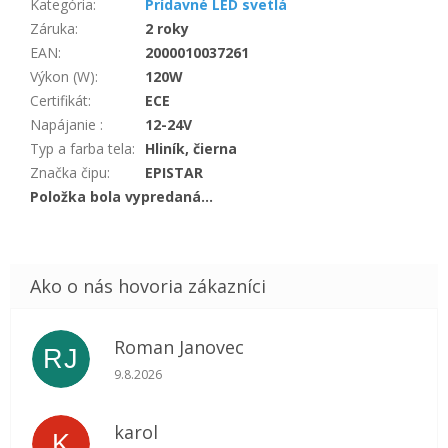
Kategória
:
Prídavné LED svetlá
Záruka
:
2 roky
EAN
:
2000010037261
Výkon (W)
:
120W
Certifikát
:
ECE
Napájanie
:
12-24V
Typ a farba tela
:
Hliník, čierna
Značka čipu
:
EPISTAR
Položka bola vypredaná…
Roman Janovec
RJ
Hodnotenie obchodu je 5 z 5 hviezdičiek.
9.8.2026
karol
K