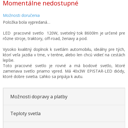
Momentálne nedostupné
cena:
Možnosti doručenia
Položka bola vypredaná…
LED pracovné svetlo 120W, svetelný tok 8600lm je určené pre
rôzne stroje, traktory, off-road, žeriavy a pod.
Vysoko kvalitný doplnok k svetlám automobilu, ideálny pre tých,
ktorí veľa jazdia v tme, v teréne, alebo len chcú vidieť na cestách
lepšie.
Toto pracovné svetlo je rovné a má bodové svetlo, ktoré
zameriava svetlo priamo vpred. Má 40x3W EPISTAR-LED diódy,
ktoré dobre svietia. Ľahko sa pripája k autu.
Možnosti dopravy a platby
Teploty svetla