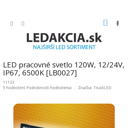
Prejsť
na
obsah
NÁKU
KOŠÍK
LED pracovné svetlo 120W, 12/24V,
IP67, 6500K [LB0027]
11133
Priemerné
5 hodnotení
Podrobnosti hodnotenia
Značka:
TruckLED
hodnotenie
produktu
je
5.0
z
5
hviezdičiek.