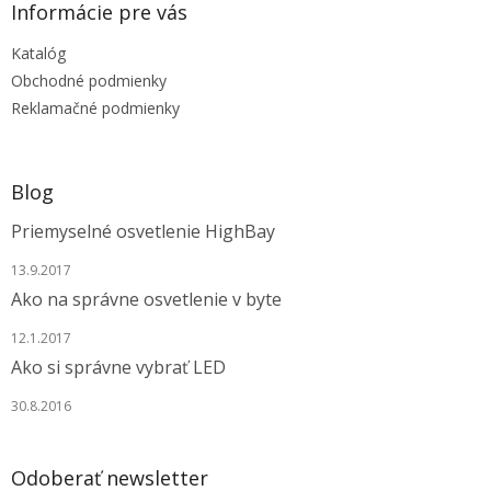
ä
Informácie pre vás
t
Katalóg
i
e
Obchodné podmienky
Reklamačné podmienky
Blog
Priemyselné osvetlenie HighBay
13.9.2017
Ako na správne osvetlenie v byte
12.1.2017
Ako si správne vybrať LED
30.8.2016
Odoberať newsletter