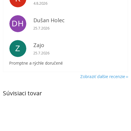
Hodnotenie obchodu je 5 z 5 hviezdičiek.
4.8.2026
Dušan Holec
DH
Hodnotenie obchodu je 5 z 5 hviezdičiek.
25.7.2026
Zajo
Z
Hodnotenie obchodu je 5 z 5 hviezdičiek.
25.7.2026
Promptne a rýchle doručené
Zobraziť ďalšie recenzie
Súvisiaci tovar