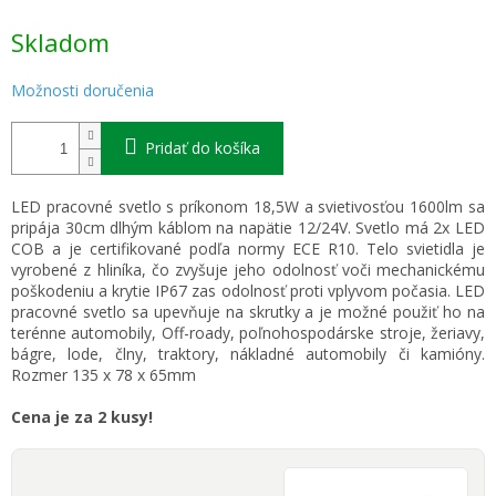
Jednotková
Skladom
cena:
Možnosti doručenia
Pridať do košíka
LED pracovné svetlo s príkonom 18,5W a svietivosťou 1600lm sa
pripája 30cm dlhým káblom na napätie 12/24V. Svetlo má 2x LED
COB a je certifikované podľa normy ECE R10. Telo svietidla je
vyrobené z hliníka, čo zvyšuje jeho odolnosť voči mechanickému
poškodeniu a krytie IP67 zas odolnosť proti vplyvom počasia. LED
pracovné svetlo sa upevňuje na skrutky a je možné použiť ho na
terénne automobily, Off-roady, poľnohospodárske stroje, žeriavy,
bágre, lode, člny, traktory, nákladné automobily či kamióny.
Rozmer 135 x 78 x 65mm
Cena je za 2 kusy!