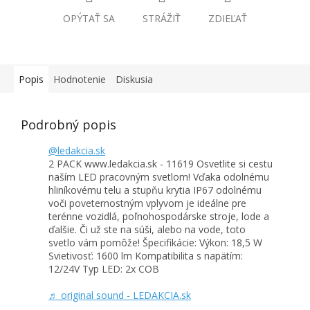
OPÝTAŤ SA
STRÁŽIŤ
ZDIEĽAŤ
Popis
Hodnotenie
Diskusia
Podrobný popis
@ledakcia.sk
2 PACK www.ledakcia.sk - 11619 Osvetlite si cestu
naším LED pracovným svetlom! Vďaka odolnému
hliníkovému telu a stupňu krytia IP67 odolnému
voči poveternostným vplyvom je ideálne pre
terénne vozidlá, poľnohospodárske stroje, lode a
ďalšie. Či už ste na súši, alebo na vode, toto
svetlo vám pomôže! Špecifikácie: Výkon: 18,5 W
Svietivosť: 1600 lm Kompatibilita s napätím:
12/24V Typ LED: 2x COB
♬ original sound - LEDAKCIA.sk