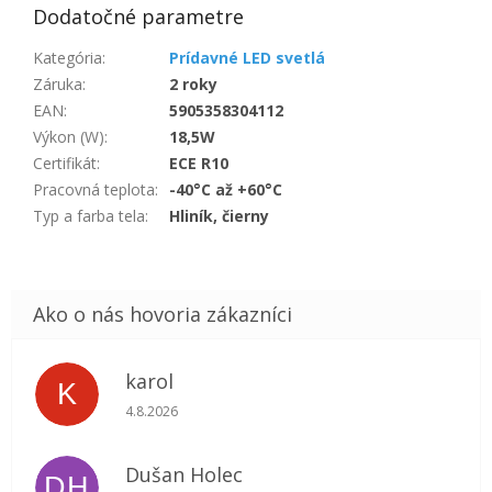
Dodatočné parametre
Kategória
:
Prídavné LED svetlá
Záruka
:
2 roky
EAN
:
5905358304112
Výkon (W)
:
18,5W
Certifikát
:
ECE R10
Pracovná teplota
:
-40°C až +60°C
Typ a farba tela
:
Hliník, čierny
karol
K
Hodnotenie obchodu je 5 z 5 hviezdičiek.
4.8.2026
Dušan Holec
DH