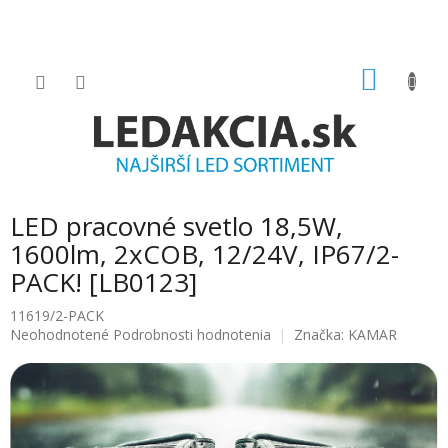
Prejsť
na
obsah
NÁKU
KOŠÍK
LED pracovné svetlo 18,5W,
1600lm, 2xCOB, 12/24V, IP67/2-
PACK! [LB0123]
11619/2-PACK
Priemerné
Neohodnotené
Podrobnosti hodnotenia
Značka:
KAMAR
hodnotenie
produktu
je
0.0
z
5