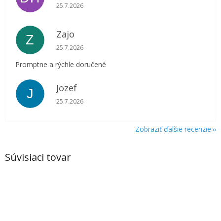
Hodnotenie obchodu je 5 z 5 hviezdičiek.
25.7.2026
Zajo
Z
Hodnotenie obchodu je 5 z 5 hviezdičiek.
25.7.2026
Promptne a rýchle doručené
Jozef
J
Hodnotenie obchodu je 5 z 5 hviezdičiek.
25.7.2026
Zobraziť ďalšie recenzie
Súvisiaci tovar