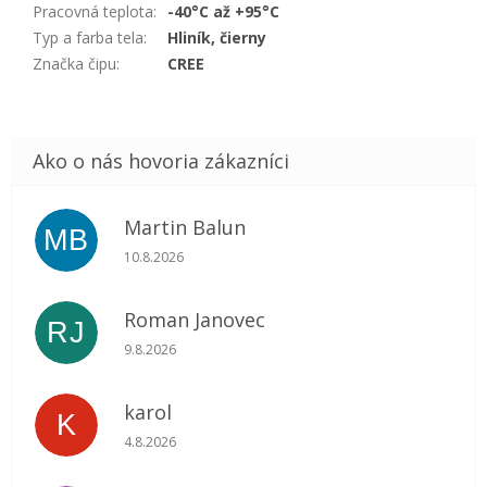
Pracovná teplota
:
-40°C až +95°C
Typ a farba tela
:
Hliník, čierny
Značka čipu
:
CREE
Martin Balun
MB
Hodnotenie obchodu je 5 z 5 hviezdičiek.
10.8.2026
Roman Janovec
RJ
Hodnotenie obchodu je 5 z 5 hviezdičiek.
9.8.2026
karol
K
Hodnotenie obchodu je 5 z 5 hviezdičiek.
4.8.2026