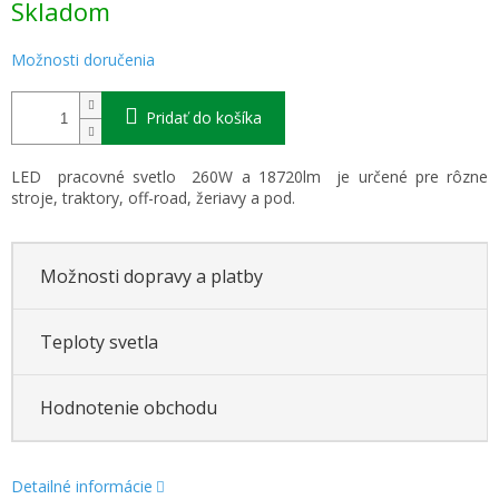
Skladom
cena:
Možnosti doručenia
Pridať do košíka
LED pracovné svetlo 260W a 18720lm je určené pre rôzne
stroje, traktory, off-road, žeriavy a pod.
Možnosti dopravy a platby
Teploty svetla
Hodnotenie obchodu
Detailné informácie