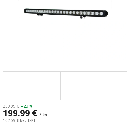
259.99 €
–23 %
199.99 €
/ ks
162.59 € bez DPH
Jednotková