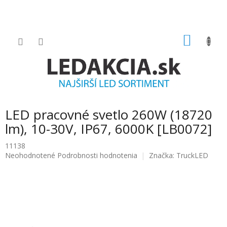
Prejsť
na
obsah
NÁKU
KOŠÍK
LED pracovné svetlo 260W (18720
lm), 10-30V, IP67, 6000K [LB0072]
11138
Priemerné
Neohodnotené
Podrobnosti hodnotenia
Značka:
TruckLED
hodnotenie
produktu
je
0.0
z
5
hviezdičiek.