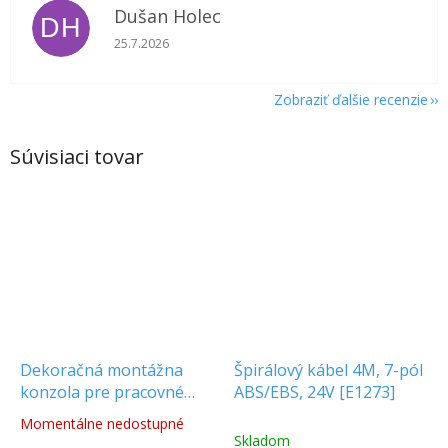
Dušan Holec
DH
Hodnotenie obchodu je 5 z 5 hviezdičiek.
25.7.2026
Zobraziť ďalšie recenzie
Súvisiaci tovar
Dekoračná montážna
Špirálový kábel 4M, 7-pól
konzola pre pracovné
ABS/EBS, 24V [E1273]
svetlá [AKC8002]
Momentálne nedostupné
Priemerné
Skladom
hodnotenie