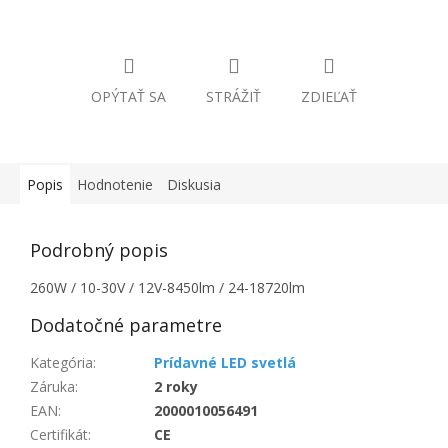
OPÝTAŤ SA
STRÁŽIŤ
ZDIEĽAŤ
Popis
Hodnotenie
Diskusia
Podrobný popis
260W / 10-30V / 12V-8450lm / 24-18720lm
Dodatočné parametre
Kategória
:
Prídavné LED svetlá
Záruka
:
2 roky
EAN
:
2000010056491
Certifikát
:
CE