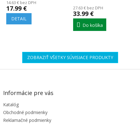
14.63 € bez DPH
produktu
17.99 €
27.63 € bez DPH
je
33.99 €
5.0
DETAIL
z
Do košíka
5
hviezdičiek.
ZOBRAZIŤ VŠETKY SÚVISIACE PRODUKTY
Z
á
p
ä
Informácie pre vás
t
Katalóg
i
e
Obchodné podmienky
Reklamačné podmienky