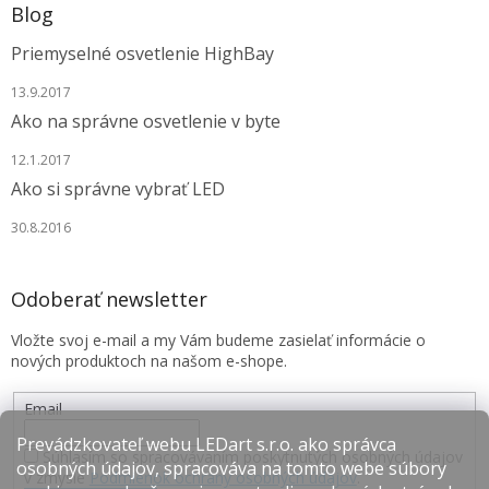
Blog
Priemyselné osvetlenie HighBay
13.9.2017
Ako na správne osvetlenie v byte
12.1.2017
Ako si správne vybrať LED
30.8.2016
Odoberať newsletter
Vložte svoj e-mail a my Vám budeme zasielať informácie o
nových produktoch na našom e-shope.
Email
Prevádzkovateľ webu LEDart s.r.o. ako správca
Súhlasím so spracovávaním poskytnutých osobných údajov
osobných údajov, spracováva na tomto webe súbory
v zmysle
Podmienok ochrany osobných údajov
.