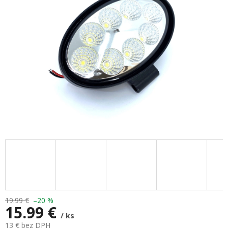
hviezdičiek.
19.99 €
–20 %
15.99 €
/ ks
13 € bez DPH