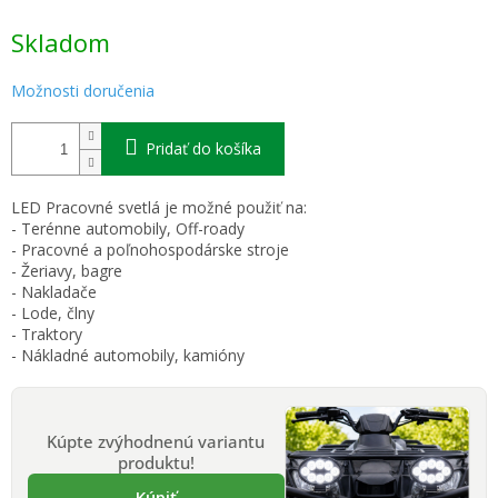
Jednotková
Skladom
cena:
Možnosti doručenia
Pridať do košíka
LED Pracovné svetlá je možné použiť na:
- Terénne automobily, Off-roady
- Pracovné a poľnohospodárske stroje
- Žeriavy, bagre
- Nakladače
- Lode, člny
- Traktory
- Nákladné automobily, kamióny
Kúpte zvýhodnenú variantu
produktu!
Kúpiť