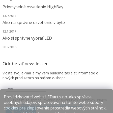
Priemyselné osvetlenie HighBay
13.9.2017
Ako na správne osvetlenie v byte
12.1.2017
Ako si správne vybrať LED
30.8.2016
Odoberať newsletter
Vložte svoj e-mail a my Vám budeme zasielať informácie o
nových produktoch na našom e-shope.
Email
Prevádzkovateľ webu LEDart s.r.o. ako správca
Súhlasím so spracovávaním poskytnutých osobných údajov
osobných údajov, spracováva na tomto webe súbory
v zmysle
Podmienok ochrany osobných údajov
.
cookies pre zlepšovanie prostredia webových stránok,
PRIHLÁSIŤ SA