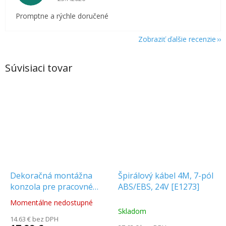
Promptne a rýchle doručené
Zobraziť ďalšie recenzie
Súvisiaci tovar
Dekoračná montážna
Špirálový kábel 4M, 7-pól
konzola pre pracovné
ABS/EBS, 24V [E1273]
svetlá [AKC8002]
Momentálne nedostupné
Priemerné
Skladom
hodnotenie
14.63 € bez DPH
produktu