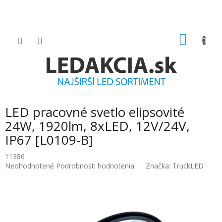
Prejsť
na
obsah
NÁKU
KOŠÍK
LED pracovné svetlo elipsovité
24W, 1920lm, 8xLED, 12V/24V,
IP67 [L0109-B]
11386
Priemerné
Neohodnotené
Podrobnosti hodnotenia
Značka:
TruckLED
hodnotenie
produktu
je
0.0
z
5