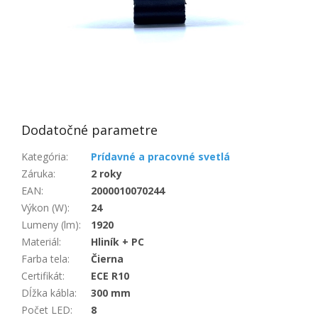
Dodatočné parametre
Kategória
:
Prídavné a pracovné svetlá
Záruka
:
2 roky
EAN
:
2000010070244
Výkon (W)
:
24
Lumeny (lm)
:
1920
Materiál
:
Hliník + PC
Farba tela
:
Čierna
Certifikát
:
ECE R10
Dĺžka kábla
:
300 mm
Počet LED
:
8