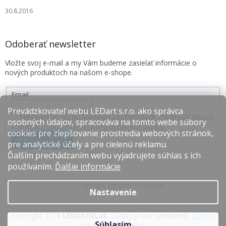
30.8.2016
Odoberať newsletter
Vložte svoj e-mail a my Vám budeme zasielať informácie o
nových produktoch na našom e-shope.
Email
Prevádzkovateľ webu LEDart s.r.o. ako správca
Súhlasím so spracovávaním poskytnutých osobných údajov
osobných údajov, spracováva na tomto webe súbory
v zmysle
Podmienok ochrany osobných údajov
.
cookies pre zlepšovanie prostredia webových stránok,
PRIHLÁSIŤ SA
pre analytické účely a pre cielenú reklamu.
Ďalším prechádzaním webu vyjadrujete súhlas s ich
používaním.
Ďalšie informácie
Vytvoril Shoptet Premium
Nastavenie
Copyright 2026
LEDAKCIA.sk
. Všetky práva vyhradené.
Upraviť
Súhlasím
nastavenie cookies