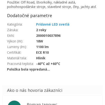
Použitie: Off Road, štvorkolky, nákladné autá,
poľnohospodárske stroje, stavebné stroje, člny, jachty atď.
Dodatočné parametre
Kategória
:
Prídavné LED svetlá
Záruka
:
2 roky
EAN
:
2000010037896
Výkon (W)
:
18W
Lumeny (lm)
:
1100 lm
Certifikát
:
ECE R10
Materiál tela
:
Hliník
Pracovná teplota
:
-40°C až +60°C
Položka bola vypredaná…
Roman Janovec