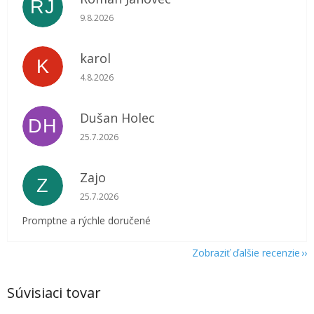
RJ
Hodnotenie obchodu je 5 z 5 hviezdičiek.
9.8.2026
karol
K
Hodnotenie obchodu je 5 z 5 hviezdičiek.
4.8.2026
Dušan Holec
DH
Hodnotenie obchodu je 5 z 5 hviezdičiek.
25.7.2026
Zajo
Z
Hodnotenie obchodu je 5 z 5 hviezdičiek.
25.7.2026
Promptne a rýchle doručené
Zobraziť ďalšie recenzie
Súvisiaci tovar