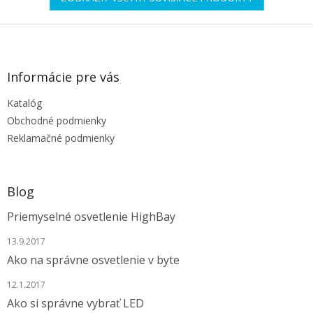
Z
á
p
ä
Informácie pre vás
t
Katalóg
i
e
Obchodné podmienky
Reklamačné podmienky
Blog
Priemyselné osvetlenie HighBay
13.9.2017
Ako na správne osvetlenie v byte
12.1.2017
Ako si správne vybrať LED