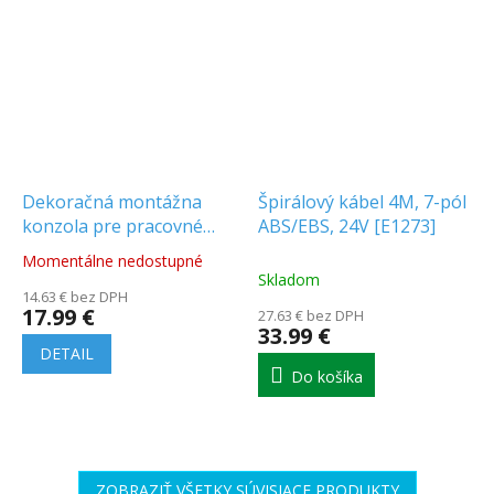
Dekoračná montážna
Špirálový kábel 4M, 7-pól
konzola pre pracovné
ABS/EBS, 24V [E1273]
svetlá [AKC8002]
Momentálne nedostupné
Priemerné
Skladom
hodnotenie
14.63 € bez DPH
produktu
17.99 €
27.63 € bez DPH
je
33.99 €
5.0
DETAIL
z
Do košíka
5
hviezdičiek.
ZOBRAZIŤ VŠETKY SÚVISIACE PRODUKTY