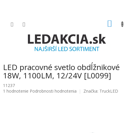
Prejsť
na
obsah
NÁKU
KOŠÍK
LED pracovné svetlo obdĺžnikové
18W, 1100LM, 12/24V [L0099]
11237
Priemerné
1 hodnotenie
Podrobnosti hodnotenia
Značka:
TruckLED
hodnotenie
produktu
je
5.0
z
5
hviezdičiek.