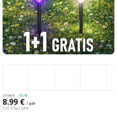
17.98 €
–50 %
8.99 €
/ pár
7.31 € bez DPH
Jednotková