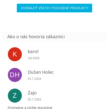
ZOBRAZIŤ VŠETKY PODOBNÉ PRODUKTY
karol
K
Hodnotenie obchodu je 5 z 5 hviezdičiek.
4.8.2026
Dušan Holec
DH
Hodnotenie obchodu je 5 z 5 hviezdičiek.
25.7.2026
Zajo
Z
Hodnotenie obchodu je 5 z 5 hviezdičiek.
25.7.2026
Promptne a rýchle doručené