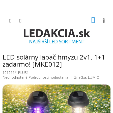
Prejsť
na
obsah
NÁKU
KOŠÍK
LED solárny lapač hmyzu 2v1, 1+1
zadarmo! [MKE012]
101966/1PLUS1
Priemerné
Neohodnotené
Podrobnosti hodnotenia
Značka:
LUMIO
hodnotenie
produktu
je
0.0
z
5
hviezdičiek.