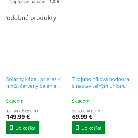
Napájacie napätie
:
1,2 V
Solárny kábel, prierez 4
Trojuholníková podpora
mm2, červený balenie
s nastaviteľným uhlom
100m [11418]
10°-15° pre solárne
panely 450W a 545W VT-
Skladom
Skladom
545 & VT-450 [11387]
121.94 € bez DPH
56.90 € bez DPH
149.99 €
69.99 €
Do košíka
Do košíka