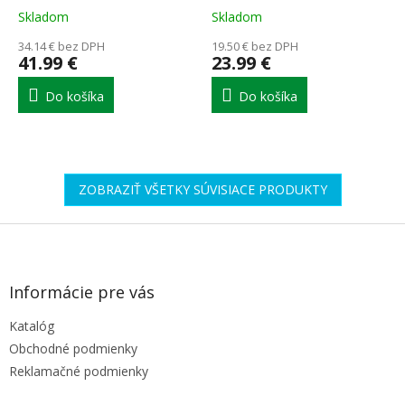
1+1 zadarmo!
Skladom
Skladom
34.14 € bez DPH
19.50 € bez DPH
41.99 €
23.99 €
Do košíka
Do košíka
ZOBRAZIŤ VŠETKY SÚVISIACE PRODUKTY
Z
á
p
ä
Informácie pre vás
t
Katalóg
i
e
Obchodné podmienky
Reklamačné podmienky