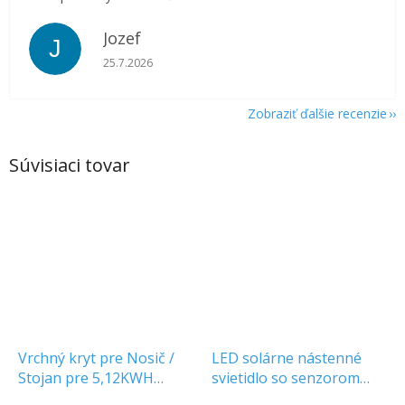
Jozef
J
Hodnotenie obchodu je 5 z 5 hviezdičiek.
25.7.2026
Zobraziť ďalšie recenzie
Súvisiaci tovar
Vrchný kryt pre Nosič /
LED solárne nástenné
Stojan pre 5,12KWH
svietidlo so senzorom
batérie 11556
2,5W, 300lm, CCT, biele,