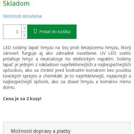
Skladom
cena:
Možnosti doručenia
Pridať do košíka
LED solárny lapač hmyzu na boj proti lietajúcemu hmyzu, ktorý
zároveň funguje aj ako záhradné osvetlenie. UV LED svetlo
priťahuje hmyz a neutralizuje ho elektrickým napätím. Solárny
lapač je jedným z nákladovo najefektívnejších a najbezpečnejších
spôsobov, ako sa chrániť pred bodnutím komárom bez použitia
toxických sprejov a chemikálií. Je to najefektívnejší, najlacnejší a
najbezpečnejší spôsob, ako sa zbaviť hmyzu a komárov mimo
domu.
Cena je za 2 kusy!
Možnosti dopravy a platby