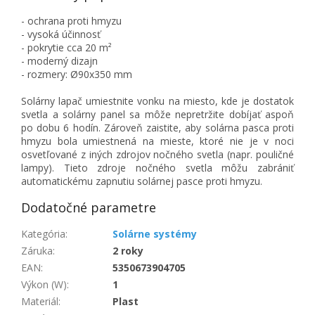
- ochrana proti hmyzu
- vysoká účinnosť
- pokrytie cca 20 m²
- moderný dizajn
- rozmery: Ø90x350 mm
Solárny lapač umiestnite vonku na miesto, kde je dostatok
svetla a solárny panel sa môže nepretržite dobíjať aspoň
po dobu 6 hodín. Zároveň zaistite, aby solárna pasca proti
hmyzu bola umiestnená na mieste, ktoré nie je v noci
osvetľované z iných zdrojov nočného svetla (napr. pouličné
lampy). Tieto zdroje nočného svetla môžu zabrániť
automatickému zapnutiu solárnej pasce proti hmyzu.
Dodatočné parametre
Kategória
:
Solárne systémy
Záruka
:
2 roky
EAN
:
5350673904705
Výkon (W)
:
1
Materiál
:
Plast