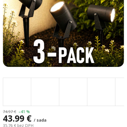
hviezdičiek.
74.97 €
–41 %
43.99 €
/ sada
35.76 € bez DPH