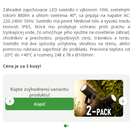
Jednotková
Záhradné zapichovacie LED svietidlo s výkonom 10W, svetelným
cena:
tokom 880lm a uhlom svietenia 40°, sa pripája na napätie AC:
220-240V/ 50Hz. Svietidlo má pevné hliníkové telo a vysokú triedu
tesnosti IP65, ktorá mu poskytuje ochranu proti prachu a
tryskajúcej vode, čo umožňuje jeho využitie na osvetlenie záhrad,
chodníkov a priechodov, príjazdových ciest, trávnikov a terás.
Svietidlo má dva spôsoby uchytenia, skrutkou na stenu, alebo
pomocou nástavca zapichnúť do podkladu. Pracovná teplota od
-20ºC do +40ºC a rozmery 248 x 78 x Ø100mm.
Cena je za 3 kusy!
Kúpte zvýhodnenú variantu
produktu!
‹
›
Kúpiť