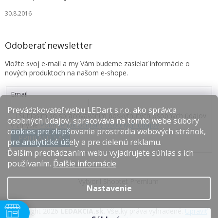
30.8.2016
Odoberať newsletter
Vložte svoj e-mail a my Vám budeme zasielať informácie o
nových produktoch na našom e-shope.
Email
Prevádzkovateľ webu LEDart s.r.o. ako správca
Súhlasím so spracovávaním poskytnutých osobných údajov
osobných údajov, spracováva na tomto webe súbory
v zmysle
Podmienok ochrany osobných údajov
.
cookies pre zlepšovanie prostredia webových stránok,
PRIHLÁSIŤ SA
pre analytické účely a pre cielenú reklamu.
Ďalším prechádzaním webu vyjadrujete súhlas s ich
používaním.
Ďalšie informácie
Vytvoril Shoptet Premium
Nastavenie
Copyright 2026
LEDAKCIA.sk
. Všetky práva vyhradené.
Upraviť