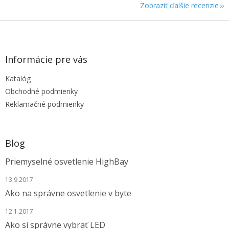
Zobraziť ďalšie recenzie
Z
á
p
ä
Informácie pre vás
t
Katalóg
i
e
Obchodné podmienky
Reklamačné podmienky
Blog
Priemyselné osvetlenie HighBay
13.9.2017
Ako na správne osvetlenie v byte
12.1.2017
Ako si správne vybrať LED