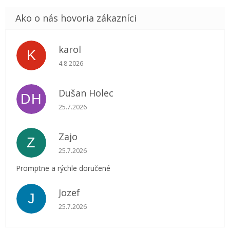
karol
K
Hodnotenie obchodu je 5 z 5 hviezdičiek.
4.8.2026
Dušan Holec
DH
Hodnotenie obchodu je 5 z 5 hviezdičiek.
25.7.2026
Zajo
Z
Hodnotenie obchodu je 5 z 5 hviezdičiek.
25.7.2026
Promptne a rýchle doručené
Jozef
J
Hodnotenie obchodu je 5 z 5 hviezdičiek.
25.7.2026