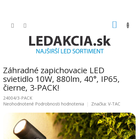
Prejsť
na
obsah
NÁKU
KOŠÍK
Záhradné zapichovacie LED
svietidlo 10W, 880lm, 40°, IP65,
čierne, 3-PACK!
24004/3-PACK
Priemerné
Neohodnotené
Podrobnosti hodnotenia
Značka:
V-TAC
hodnotenie
produktu
je
0.0
z
5