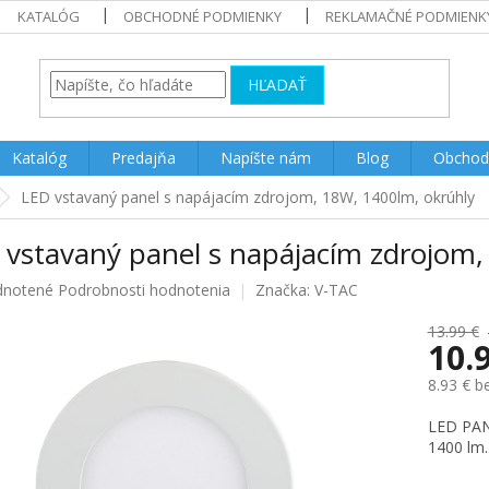
KATALÓG
OBCHODNÉ PODMIENKY
REKLAMAČNÉ PODMIENK
HĽADAŤ
Katalóg
Predajňa
Napíšte nám
Blog
Obchod
LED vstavaný panel s napájacím zdrojom, 18W, 1400lm, okrúhly
 vstavaný panel s napájacím zdrojom,
rné
notené
Podrobnosti hodnotenia
Značka:
V-TAC
enie
u
13.99 €
10.
8.93 € 
Jednotk
LED PAN
iek.
cena:
1400 lm