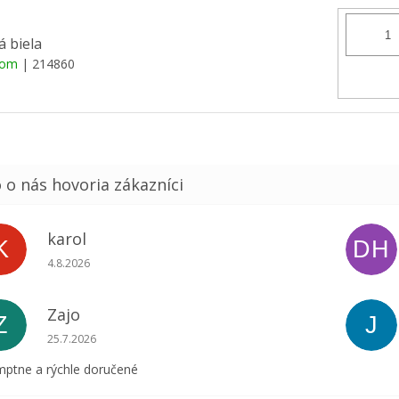
á biela
dom
| 214860
karol
K
DH
Hodnotenie obchodu je 5 z 5 hviezdičiek.
4.8.2026
Zajo
Z
J
Hodnotenie obchodu je 5 z 5 hviezdičiek.
25.7.2026
ptne a rýchle doručené