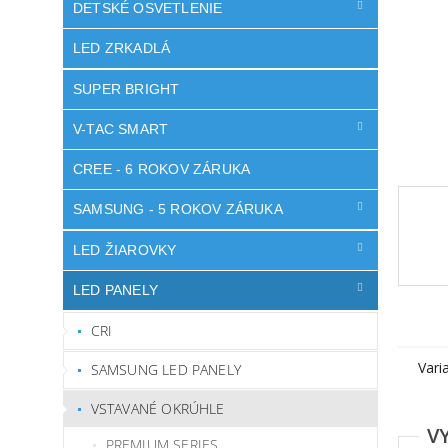
DETSKÉ OSVETLENIE
LED ZRKADLÁ
SUPER BRIGHT
V-TAC SMART
CREE - 6 ROKOV ZÁRUKA
SAMSUNG - 5 ROKOV ZÁRUKA
LED ŽIAROVKY
LED PANELY
CRI
Vari
SAMSUNG LED PANELY
VSTAVANÉ OKRÚHLE
PREMIUM SERIES