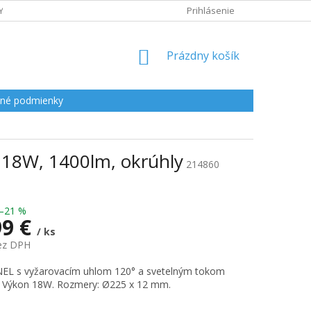
Y
Prihlásenie
NÁKUPNÝ
Prázdny košík
KOŠÍK
né podmienky
 18W, 1400lm, okrúhly
214860
–21 %
99 €
/ ks
bez DPH
ová
EL s vyžarovacím uhlom 120° a svetelným tokom
. Výkon 18W. Rozmery: Ø225 x 12 mm.