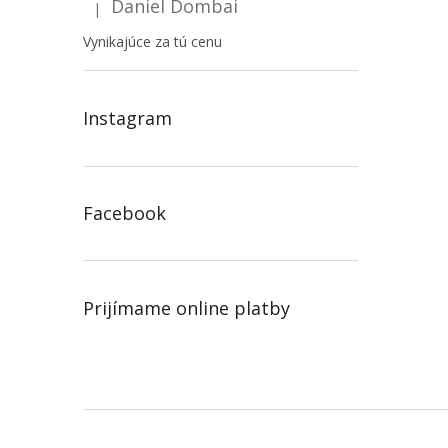
Daniel Dombai
|
Hodnotenie produktu je 5 z 5 hviezdičiek.
Vynikajúce za tú cenu
Instagram
Facebook
Prijímame online platby
Z
á