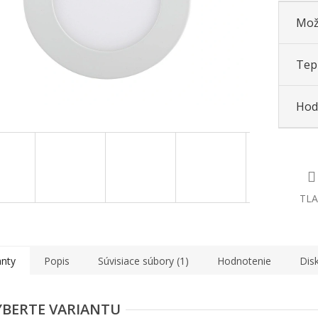
Mož
Tepl
Hod
TLA
anty
Popis
Súvisiace súbory (1)
Hodnotenie
Dis