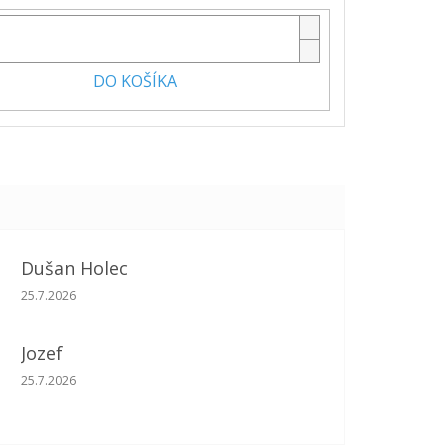
DO KOŠÍKA
Dušan Holec
Hodnotenie obchodu je 5 z 5 hviezdičiek.
25.7.2026
Jozef
Hodnotenie obchodu je 5 z 5 hviezdičiek.
25.7.2026