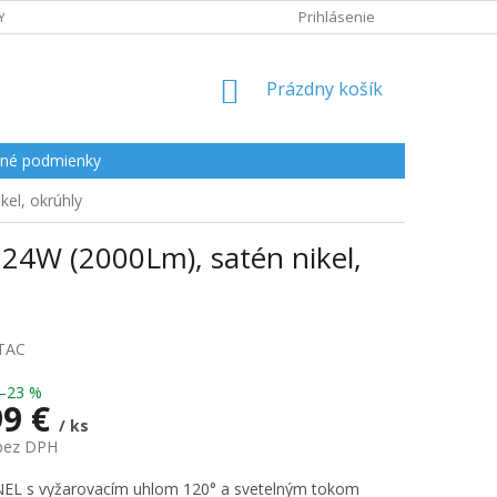
Y
Prihlásenie
NÁKUPNÝ
Prázdny košík
KOŠÍK
né podmienky
el, okrúhly
 24W (2000Lm), satén nikel,
TAC
–23 %
99 €
/ ks
 bez DPH
ová
EL s vyžarovacím uhlom 120° a svetelným tokom