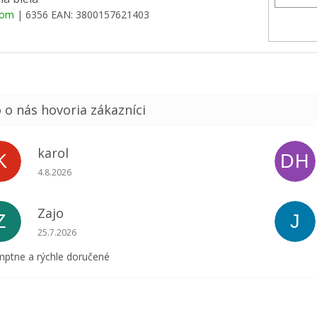
dom
| 6356
EAN:
3800157621403
karol
K
DH
Hodnotenie obchodu je 5 z 5 hviezdičiek.
4.8.2026
Zajo
Z
J
Hodnotenie obchodu je 5 z 5 hviezdičiek.
25.7.2026
ptne a rýchle doručené