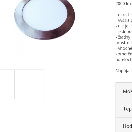
cena:
2000 lm
- ultra 
- vyššia
- nie je
- jednod
- žiadny
prostred
- vhodné
komerčné
hoteloch
Napájací
Mož
Tepl
Hod