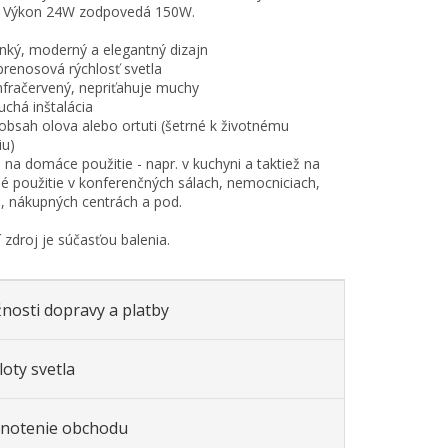
. Výkon 24W zodpovedá 150W.
tenký, moderný a elegantný dizajn
 prenosová rýchlosť svetla
 infračervený, nepriťahuje muchy
uchá inštalácia
 obsah olova alebo ortuti (šetrné k životnému
iu)
 na domáce použitie - napr. v kuchyni a taktiež na
 použitie v konferenčných sálach, nemocniciach,
, nákupných centrách a pod.
 zdroj je súčasťou balenia.
nosti dopravy a platby
oty svetla
notenie obchodu