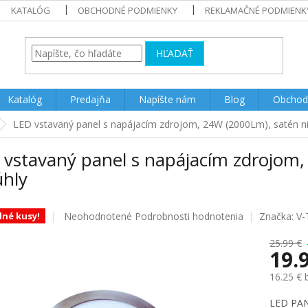
KATALÓG
OBCHODNÉ PODMIENKY
REKLAMAČNÉ PODMIENK
HĽADAŤ
Katalóg
Predajňa
Napíšte nám
Blog
Obchod
LED vstavaný panel s napájacím zdrojom, 24W (2000Lm), satén nik
vstavaný panel s napájacím zdrojom,
úhly
Priemerné
Neohodnotené
Podrobnosti hodnotenia
Značka:
V-
dné kusy!
hodnotenie
produktu
25.99 €
19.
je
0.0
16.25 €
z
5
Jednotk
LED PAN
hviezdičiek.