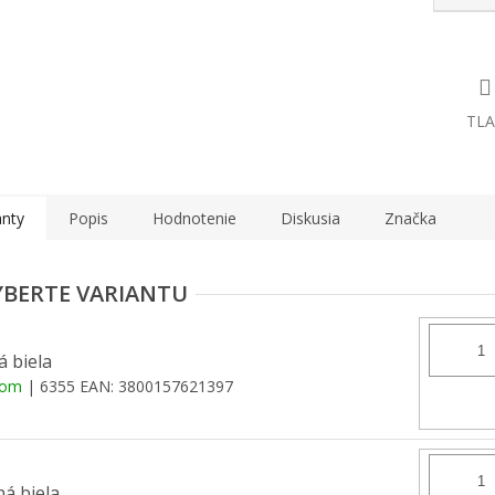
TLA
anty
Popis
Hodnotenie
Diskusia
Značka
á biela
dom
| 6355
EAN:
3800157621397
á biela