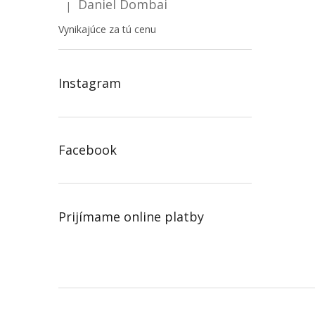
Daniel Dombai
|
Hodnotenie produktu je 5 z 5 hviezdičiek.
Vynikajúce za tú cenu
Instagram
Facebook
Prijímame online platby
Z
á