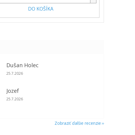
DO KOŠÍKA
Dušan Holec
Hodnotenie obchodu je 5 z 5 hviezdičiek.
25.7.2026
Jozef
Hodnotenie obchodu je 5 z 5 hviezdičiek.
25.7.2026
Zobraziť ďalšie recenzie