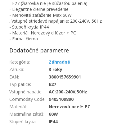
- E27 (žiarovka nie je súčasťou balenia)
- Elegantné čierne prevedenie
- Menovité zaťaženie Max 60W
. Vstupné striedavé napájanie: 200-240V, 50Hz
- Stupeň krytia IP44
- Materiál: Nerezový difúzor + PC
- Farba: čierna
Dodatočné parametre
Kategória
:
Záhradné
Záruka
:
3 roky
EAN
:
3800157659901
Typ pätice
:
E27
Vstupné napätie
:
AC:200-240V,50Hz
Commodity Code
:
9405109890
Materiál
:
Nerezová oceľ+ PC
Maximálna záťaž
:
60W
Stupeň krytia
:
IP44