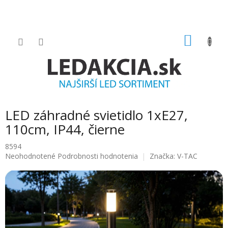
Prejsť
na
obsah
NÁKU
KOŠÍK
LED záhradné svietidlo 1xE27,
110cm, IP44, čierne
8594
Priemerné
Neohodnotené
Podrobnosti hodnotenia
Značka:
V-TAC
hodnotenie
produktu
je
0.0
z
5
hviezdičiek.