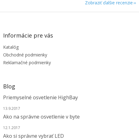
Zobraziť ďalšie recenzie
Z
á
p
ä
Informácie pre vás
t
Katalóg
i
e
Obchodné podmienky
Reklamačné podmienky
Blog
Priemyselné osvetlenie HighBay
13.9.2017
Ako na správne osvetlenie v byte
12.1.2017
Ako si správne vybrať LED