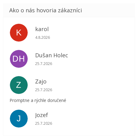
karol
K
Hodnotenie obchodu je 5 z 5 hviezdičiek.
4.8.2026
Dušan Holec
DH
Hodnotenie obchodu je 5 z 5 hviezdičiek.
25.7.2026
Zajo
Z
Hodnotenie obchodu je 5 z 5 hviezdičiek.
25.7.2026
Promptne a rýchle doručené
Jozef
J
Hodnotenie obchodu je 5 z 5 hviezdičiek.
25.7.2026