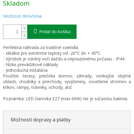
Skladom
cena:
Možnosti doručenia
Pridať do košíka
Perfektná náhrada za tradičné svietidlá.
- Ideálne pre extrémne teploty od -20°C do + 45°C
- Výrobok je odolný voči dažďu a nepriaznivému počasiu - IP44
- Nízke prevádzkové náklady
- Jednoduchá inštalácia
Použitie: terasy, priečelia domov, záhrady, vonkajšie obytné
oblasti, chodníky a priechody, vyvýšeniny, osvetlenie stromov a
kríkov, rampy, trávniky, vchody, atď.
Poznámka: LED žiarovka E27 (max 60W) nie je súčasťou balenia.
Možnosti dopravy a platby