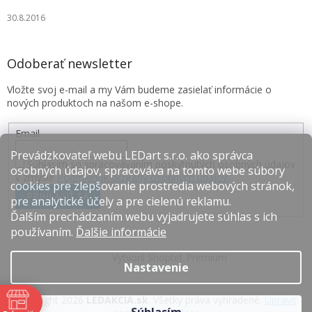
30.8.2016
Odoberať newsletter
Vložte svoj e-mail a my Vám budeme zasielať informácie o
nových produktoch na našom e-shope.
Email
Prevádzkovateľ webu LEDart s.r.o. ako správca
Súhlasím so spracovávaním poskytnutých osobných údajov
osobných údajov, spracováva na tomto webe súbory
v zmysle
Podmienok ochrany osobných údajov
.
cookies pre zlepšovanie prostredia webových stránok,
PRIHLÁSIŤ SA
pre analytické účely a pre cielenú reklamu.
Ďalším prechádzaním webu vyjadrujete súhlas s ich
používaním.
Ďalšie informácie
Vytvoril Shoptet Premium
Nastavenie
Copyright 2026
LEDAKCIA.sk
. Všetky práva vyhradené.
Upraviť