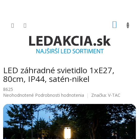
Prejsť
na
obsah
NÁKU
KOŠÍK
LED záhradné svietidlo 1xE27,
80cm, IP44, satén-nikel
8625
Priemerné
Neohodnotené
Podrobnosti hodnotenia
Značka:
V-TAC
hodnotenie
produktu
je
0.0
z
5
hviezdičiek.