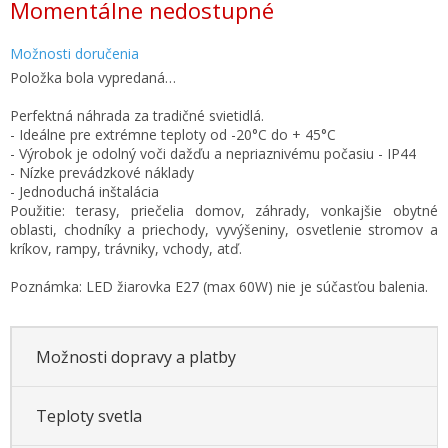
Momentálne nedostupné
cena:
Možnosti doručenia
Položka bola vypredaná…
Perfektná náhrada za tradičné svietidlá.
- Ideálne pre extrémne teploty od -20°C do + 45°C
- Výrobok je odolný voči dažďu a nepriaznivému počasiu - IP44
- Nízke prevádzkové náklady
- Jednoduchá inštalácia
Použitie: terasy, priečelia domov, záhrady, vonkajšie obytné
oblasti, chodníky a priechody, vyvýšeniny, osvetlenie stromov a
kríkov, rampy, trávniky, vchody, atď.
Poznámka: LED žiarovka E27 (max 60W) nie je súčasťou balenia.
Možnosti dopravy a platby
Teploty svetla