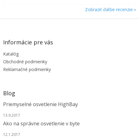
Zobraziť ďalšie recenzie
Z
á
p
ä
Informácie pre vás
t
Katalóg
i
e
Obchodné podmienky
Reklamačné podmienky
Blog
Priemyselné osvetlenie HighBay
13.9.2017
Ako na správne osvetlenie v byte
12.1.2017