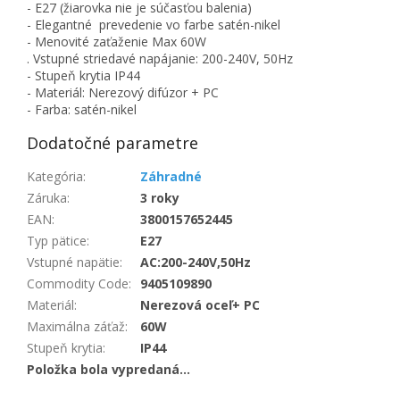
- E27 (žiarovka nie je súčasťou balenia)
- Elegantné prevedenie vo farbe satén-nikel
- Menovité zaťaženie Max 60W
. Vstupné striedavé napájanie: 200-240V, 50Hz
- Stupeň krytia IP44
- Materiál: Nerezový difúzor + PC
- Farba: satén-nikel
Dodatočné parametre
Kategória
:
Záhradné
Záruka
:
3 roky
EAN
:
3800157652445
Typ pätice
:
E27
Vstupné napätie
:
AC:200-240V,50Hz
Commodity Code
:
9405109890
Materiál
:
Nerezová oceľ+ PC
Maximálna záťaž
:
60W
Stupeň krytia
:
IP44
Položka bola vypredaná…