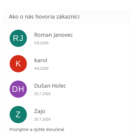
Roman Janovec
RJ
Hodnotenie obchodu je 5 z 5 hviezdičiek.
9.8.2026
karol
K
Hodnotenie obchodu je 5 z 5 hviezdičiek.
4.8.2026
Dušan Holec
DH
Hodnotenie obchodu je 5 z 5 hviezdičiek.
25.7.2026
Zajo
Z
Hodnotenie obchodu je 5 z 5 hviezdičiek.
25.7.2026
Promptne a rýchle doručené