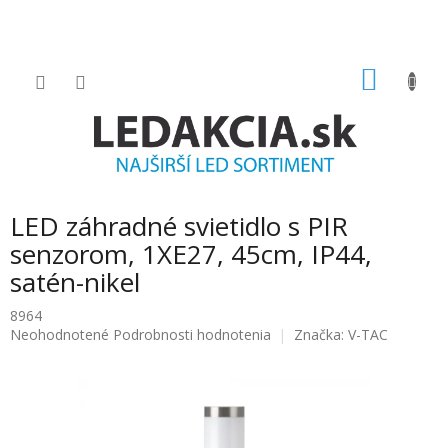
Prejsť
na
obsah
NÁKU
KOŠÍK
LED záhradné svietidlo s PIR
senzorom, 1XE27, 45cm, IP44,
satén-nikel
8964
Priemerné
Neohodnotené
Podrobnosti hodnotenia
Značka:
V-TAC
hodnotenie
produktu
je
0.0
z
5