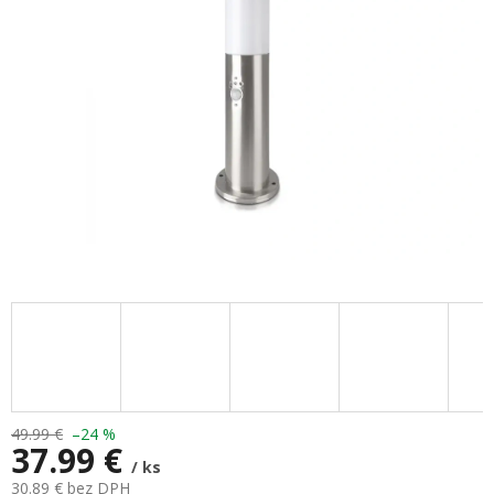
hviezdičiek.
49.99 €
–24 %
37.99 €
/ ks
30.89 € bez DPH