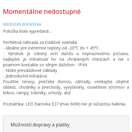
Jednotková
Momentálne nedostupné
cena:
Možnosti doručenia
Položka bola vypredaná…
Perfektná náhrada za tradičné svietidlá.
- Ideálne pre extrémne teploty od -20°C do + 45°C
- Výrobok je odolný voči dažďu a nepriaznivému počasiu,
najlepšie je inštalovať ho na chránených miestach a nie v
priamom kontakte so silným dažďom - IP44
- Nízke prevádzkové náklady
- Jednoduchá inštalácia
Použitie: terasy, priečelia domov, záhrady, vonkajšie obytné
oblasti, chodníky a priechody, vyvýšeniny, osvetlenie stromov a
kríkov, rampy, trávniky, vchody, atď.
Poznámka: LED žiarovka E27 (max 60W) nie je súčasťou balenia.
Možnosti dopravy a platby