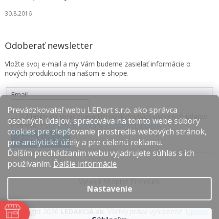
30.8.2016
Odoberať newsletter
Vložte svoj e-mail a my Vám budeme zasielať informácie o
nových produktoch na našom e-shope.
Email
Prevádzkovateľ webu LEDart s.r.o. ako správca
Súhlasím so spracovávaním poskytnutých osobných údajov
osobných údajov, spracováva na tomto webe súbory
v zmysle
Podmienok ochrany osobných údajov
.
cookies pre zlepšovanie prostredia webových stránok,
PRIHLÁSIŤ SA
pre analytické účely a pre cielenú reklamu.
Ďalším prechádzaním webu vyjadrujete súhlas s ich
používaním.
Ďalšie informácie
Vytvoril Shoptet Premium
Nastavenie
Copyright 2026
LEDAKCIA.sk
. Všetky práva vyhradené.
Upraviť