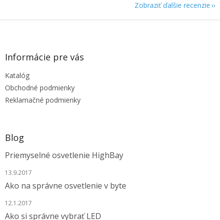
Zobraziť ďalšie recenzie
Z
á
p
ä
Informácie pre vás
t
Katalóg
i
e
Obchodné podmienky
Reklamačné podmienky
Blog
Priemyselné osvetlenie HighBay
13.9.2017
Ako na správne osvetlenie v byte
12.1.2017
Ako si správne vybrať LED