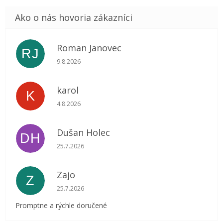
Roman Janovec
RJ
Hodnotenie obchodu je 5 z 5 hviezdičiek.
9.8.2026
karol
K
Hodnotenie obchodu je 5 z 5 hviezdičiek.
4.8.2026
Dušan Holec
DH
Hodnotenie obchodu je 5 z 5 hviezdičiek.
25.7.2026
Zajo
Z
Hodnotenie obchodu je 5 z 5 hviezdičiek.
25.7.2026
Promptne a rýchle doručené