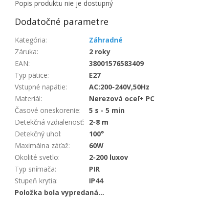
Popis produktu nie je dostupný
Dodatočné parametre
Kategória
:
Záhradné
Záruka
:
2 roky
EAN
:
38001576583409
Typ pätice
:
E27
Vstupné napätie
:
AC:200-240V,50Hz
Materiál
:
Nerezová oceľ+ PC
Časové oneskorenie
:
5 s - 5 min
Detekčná vzdialenosť
:
2-8 m
Detekčný uhol
:
100°
Maximálna záťaž
:
60W
Okolité svetlo
:
2-200 luxov
Typ snímača
:
PIR
Stupeň krytia
:
IP44
Položka bola vypredaná…