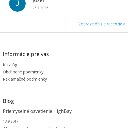
Jozef
J
Hodnotenie obchodu je 5 z 5 hviezdičiek.
25.7.2026
Zobraziť ďalšie recenzie
Z
á
p
ä
Informácie pre vás
t
Katalóg
i
e
Obchodné podmienky
Reklamačné podmienky
Blog
Priemyselné osvetlenie HighBay
13.9.2017