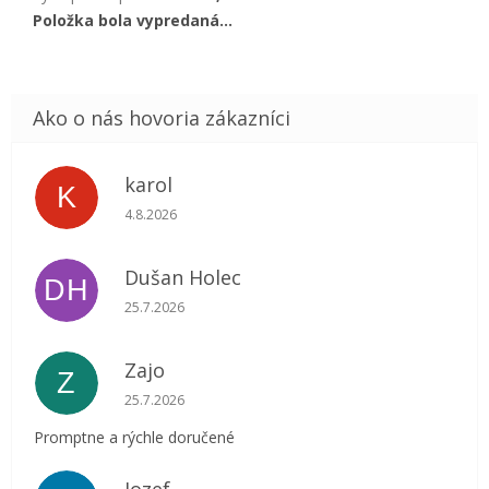
Položka bola vypredaná…
karol
K
Hodnotenie obchodu je 5 z 5 hviezdičiek.
4.8.2026
Dušan Holec
DH
Hodnotenie obchodu je 5 z 5 hviezdičiek.
25.7.2026
Zajo
Z
Hodnotenie obchodu je 5 z 5 hviezdičiek.
25.7.2026
Promptne a rýchle doručené