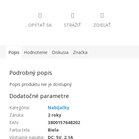
OPÝTAŤ SA
STRÁŽIŤ
ZDIEĽAŤ
Popis
Hodnotenie
Diskusia
Značka
Podrobný popis
Popis produktu nie je dostupný
Dodatočné parametre
Kategória
:
Nabíjačky
Záruka
:
2 roky
EAN
:
3800157648202
Farba tela
:
Biela
Výstupné napätie
:
DC: 5V, 2.1A