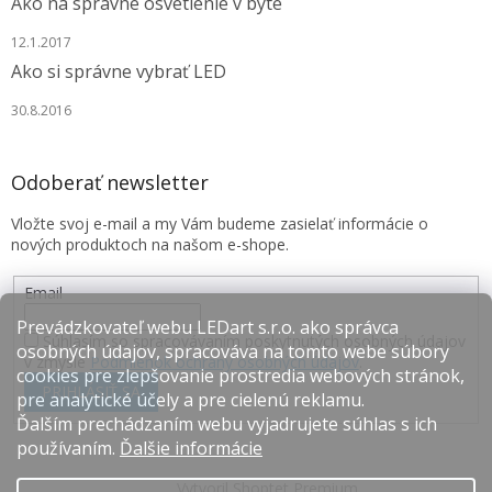
Ako na správne osvetlenie v byte
12.1.2017
Ako si správne vybrať LED
30.8.2016
Odoberať newsletter
Vložte svoj e-mail a my Vám budeme zasielať informácie o
nových produktoch na našom e-shope.
Email
Prevádzkovateľ webu LEDart s.r.o. ako správca
Súhlasím so spracovávaním poskytnutých osobných údajov
osobných údajov, spracováva na tomto webe súbory
v zmysle
Podmienok ochrany osobných údajov
.
cookies pre zlepšovanie prostredia webových stránok,
PRIHLÁSIŤ SA
pre analytické účely a pre cielenú reklamu.
Ďalším prechádzaním webu vyjadrujete súhlas s ich
používaním.
Ďalšie informácie
Vytvoril Shoptet Premium