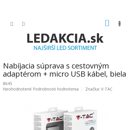
Prejsť
na
obsah
NÁKU
KOŠÍK
Nabíjacia súprava s cestovným
adaptérom + micro USB kábel, biela
8645
Priemerné
Neohodnotené
Podrobnosti hodnotenia
Značka:
V-TAC
hodnotenie
produktu
je
0.0
z
5
hviezdičiek.