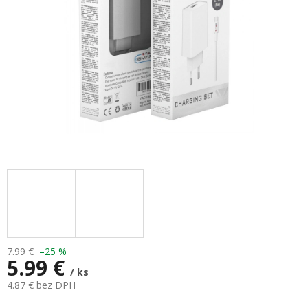
7.99 €
–25 %
5.99 €
/ ks
4.87 € bez DPH
Jednotková