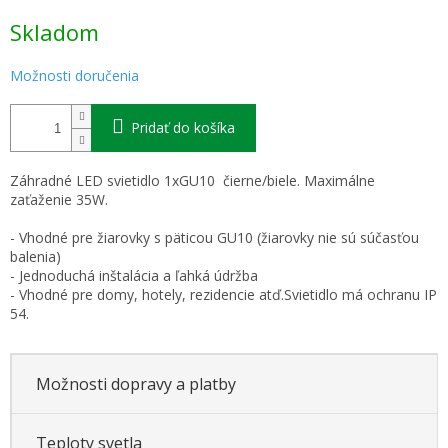
Jednotková
Skladom
cena:
Možnosti doručenia
Pridať do košíka
Záhradné LED svietidlo 1xGU10 čierne/biele. Maximálne
zaťaženie 35W.
- Vhodné pre žiarovky s päticou GU10 (žiarovky nie sú súčasťou
balenia)
- Jednoduchá inštalácia a ľahká údržba
- Vhodné pre domy, hotely, rezidencie atď.Svietidlo má ochranu IP
54.
Možnosti dopravy a platby
Teploty svetla