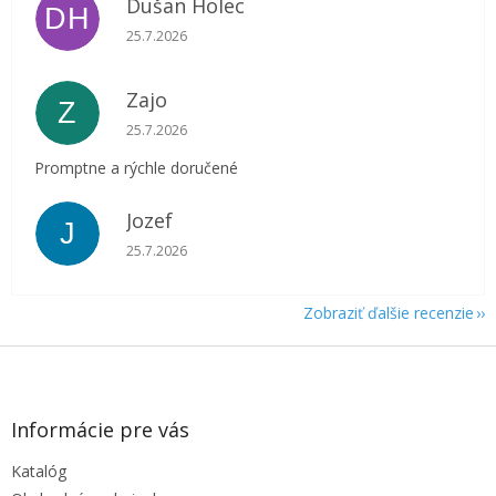
Dušan Holec
DH
Hodnotenie obchodu je 5 z 5 hviezdičiek.
25.7.2026
Zajo
Z
Hodnotenie obchodu je 5 z 5 hviezdičiek.
25.7.2026
Promptne a rýchle doručené
Jozef
J
Hodnotenie obchodu je 5 z 5 hviezdičiek.
25.7.2026
Zobraziť ďalšie recenzie
Z
á
p
ä
Informácie pre vás
t
Katalóg
i