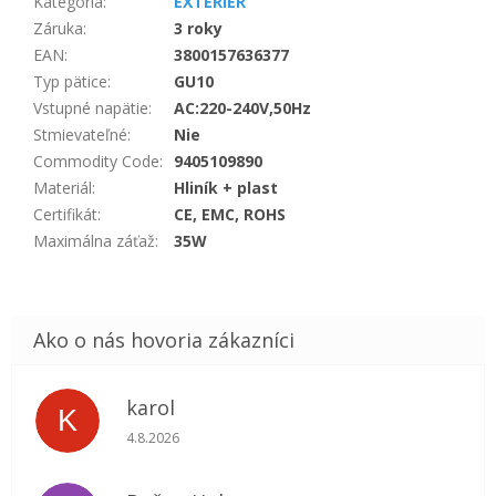
Kategória
:
EXTERIÉR
Záruka
:
3 roky
EAN
:
3800157636377
Typ pätice
:
GU10
Vstupné napätie
:
AC:220-240V,50Hz
Stmievateľné
:
Nie
Commodity Code
:
9405109890
Materiál
:
Hliník + plast
Certifikát
:
CE, EMC, ROHS
Maximálna záťaž
:
35W
karol
K
Hodnotenie obchodu je 5 z 5 hviezdičiek.
4.8.2026