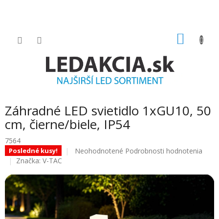
Prejsť
na
obsah
NÁKU
KOŠÍK
Záhradné LED svietidlo 1xGU10, 50
cm, čierne/biele, IP54
7564
Priemerné
Neohodnotené
Podrobnosti hodnotenia
Posledné kusy!
hodnotenie
Značka:
V-TAC
produktu
je
0.0
z
5
hviezdičiek.