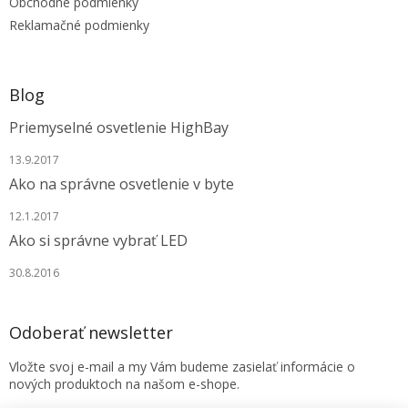
e
Obchodné podmienky
Reklamačné podmienky
Blog
Priemyselné osvetlenie HighBay
13.9.2017
Ako na správne osvetlenie v byte
12.1.2017
Ako si správne vybrať LED
30.8.2016
Odoberať newsletter
Vložte svoj e-mail a my Vám budeme zasielať informácie o
nových produktoch na našom e-shope.