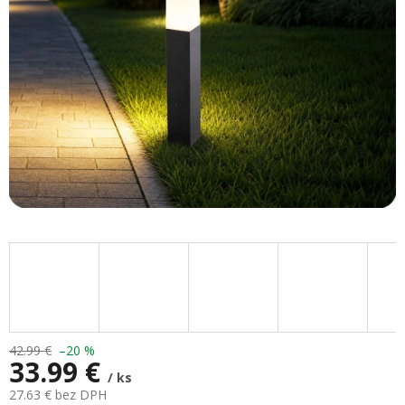
42.99 €
–20 %
33.99 €
/ ks
27.63 € bez DPH