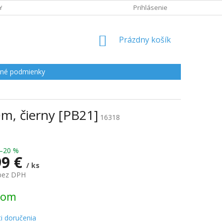
Y
Prihlásenie
NÁKUPNÝ
Prázdny košík
KOŠÍK
né podmienky
0m, čierny [PB21]
16318
–20 %
99 €
/ ks
 bez DPH
ová
dom
i doručenia