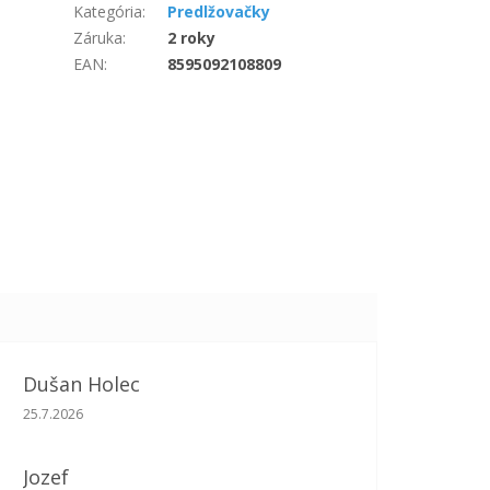
Kategória
:
Predlžovačky
Záruka
:
2 roky
EAN
:
8595092108809
Dušan Holec
Hodnotenie obchodu je 5 z 5 hviezdičiek.
25.7.2026
Jozef