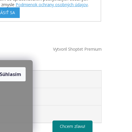
v zmysle
Podmienok ochrany osobných údajov
.
ÁSIŤ SA
Vytvoril Shoptet Premium
Súhlasím
Chcem zľavu!