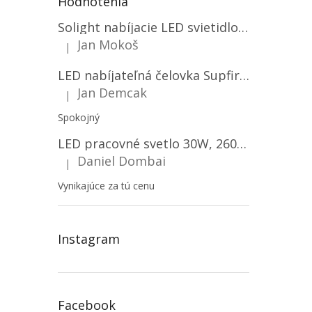
Hodnotenia
Solight nabíjacie LED svietidlo, 600lm, 2200mAh Li-Ion, USB nabíjanie [WN22]
Jan Mokoš
|
Hodnotenie produktu je 5 z 5 hviezdičiek.
LED nabíjateľná čelovka Supfire HL06, 3 módy + SOS + senzor, nabíjanie cez Micro-USB, 5W, 500lm, 300m
Jan Demcak
|
Hodnotenie produktu je 5 z 5 hviezdičiek.
Spokojný
LED pracovné svetlo 30W, 2600LM, 12V/24V, IP67/2-PACK! [LB0087]
Daniel Dombai
|
Hodnotenie produktu je 5 z 5 hviezdičiek.
Vynikajúce za tú cenu
Instagram
Facebook