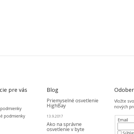
cie pre vás
Blog
Odobera
Priemyselné osvetlenie
Vložte sv
HighBay
nových pr
 podmienky
é podmienky
13.9.2017
Email
Ako na správne
osvetlenie v byte
Súhla