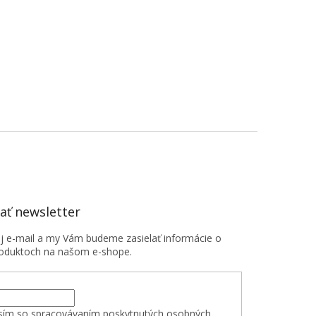
ť newsletter
oj e-mail a my Vám budeme zasielať informácie o
oduktoch na našom e-shope.
sím so spracovávaním poskytnutých osobných