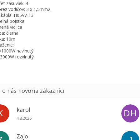
čet zásuviek: 4
ierez vodičov: 3 x 1,5mm2
p kábla: H05VV-F3
pelná poistka
mená vidlica
ba: čierna
žka: 10m
ťaženie:
/1000W navinutý
3000W rozvinutý
karol
K
DH
Hodnotenie obchodu je 5 z 5 hviezdičiek.
4.8.2026
Zajo
Z
J