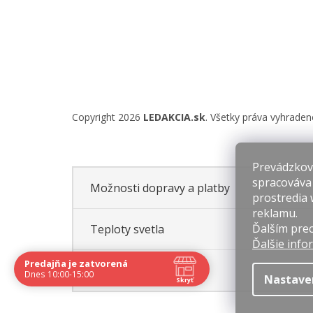
Copyright 2026
LEDAKCIA.sk
. Všetky práva vyhraden
Prevádzkova
spracováva
Možnosti dopravy a platby
prostredia 
reklamu.
Ďalším prec
Teploty svetla
Ďalšie info
Predajňa je zatvorená
Hodnotenie obchodu
Dnes 10:00-15:00
Nastave
Skryť
Navštívte nás osobne