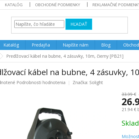
KATALÓG
OBCHODNÉ PODMIENKY
REKLAMAČNÉ PODMIENK
HĽADAŤ
Katalóg
Predajňa
Napíšte nám
Blog
Obchod
Predlžovací kábel na bubne, 4 zásuvky, 10m, čierny [PB21]
lžovací kábel na bubne, 4 zásuvky, 1
rné
notené
Podrobnosti hodnotenia
Značka:
Solight
enie
u
33.99 €
26.
21.94 €
Jednotk
Skla
iek.
cena:
Možnost