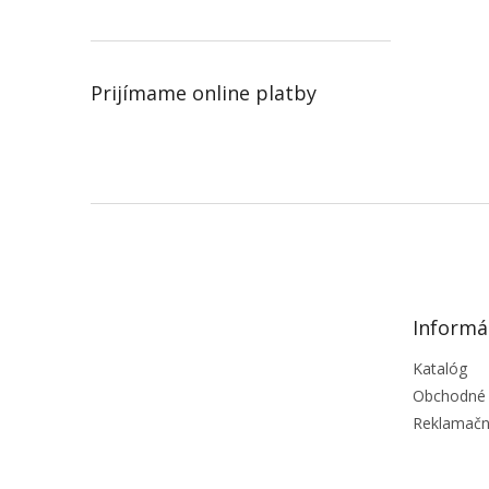
Prijímame online platby
Z
á
p
ä
t
Informá
i
e
Katalóg
Obchodné
Reklamačn