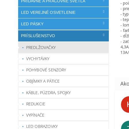
PRÍDAVNÉ A PRACOVNÉ SVETLÁ
- po
- pr
LED VEREJNÉ OSVETLENIE
- ty
- te
LED PÁSKY
- lo
- far
- dĺ
PRÍSLUŠENSTVO
- za
4,3A
PREDLŽOVAČKY
13A/
VYCHYTÁVKY
POHYBOVÉ SENZORY
OBJÍMKY A PÄTICE
KÁBLE, PÚZDRA, SPOJKY
REDUKCIE
VYPÍNAČE
LED OBRAZOVKY