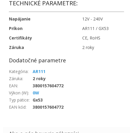
TECHNICKÉ PARAMETRE:
Napájanie
12V - 240V
Príkon
AR111 / GX53
Certifikáty
CE, RoHS
Záruka
2 roky
Dodatočné parametre
Kategória
:
AR111
Záruka
:
2 roky
EAN
:
3800157604772
Výkon (W)
:
0W
Typ pätice
:
Gx53
EAN kód
:
3800157604772