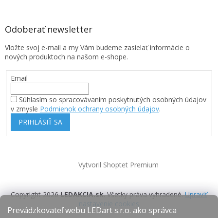
Odoberať newsletter
Vložte svoj e-mail a my Vám budeme zasielať informácie o
nových produktoch na našom e-shope.
Email
Súhlasím so spracovávaním poskytnutých osobných údajov
v zmysle
Podmienok ochrany osobných údajov
.
PRIHLÁSIŤ SA
Vytvoril Shoptet Premium
Copyright 2026
LEDAKCIA.sk
. Všetky práva vyhradené.
Upraviť
nastavenie cookies
Prevádzkovateľ webu LEDart s.r.o. ako správca