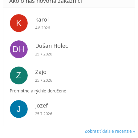
karol
K
Hodnotenie obchodu je 5 z 5 hviezdičiek.
4.8.2026
Dušan Holec
DH
Hodnotenie obchodu je 5 z 5 hviezdičiek.
25.7.2026
Zajo
Z
Hodnotenie obchodu je 5 z 5 hviezdičiek.
25.7.2026
Promptne a rýchle doručené
Jozef
J
Hodnotenie obchodu je 5 z 5 hviezdičiek.
25.7.2026
Zobraziť ďalšie recenzie