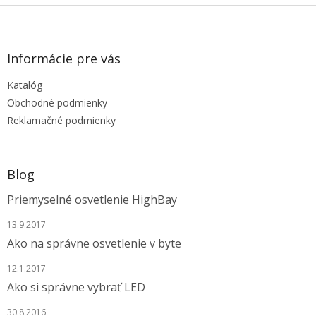
Z
á
p
ä
Informácie pre vás
t
Katalóg
i
e
Obchodné podmienky
Reklamačné podmienky
Blog
Priemyselné osvetlenie HighBay
13.9.2017
Ako na správne osvetlenie v byte
12.1.2017
Ako si správne vybrať LED
30.8.2016