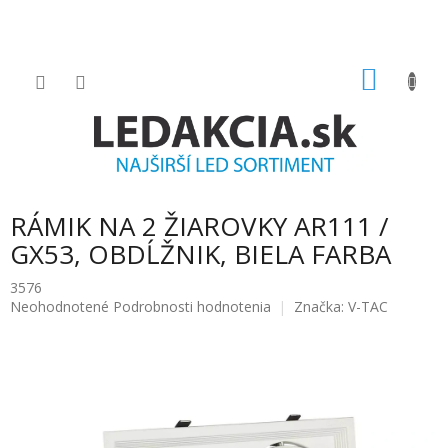
Prejsť
na
obsah
NÁKU
KOŠÍK
RÁMIK NA 2 ŽIAROVKY AR111 /
GX53, OBDĹŽNIK, BIELA FARBA
3576
Priemerné
Neohodnotené
Podrobnosti hodnotenia
Značka:
V-TAC
hodnotenie
produktu
je
0.0
z
5
hviezdičiek.