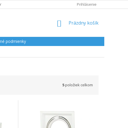
Y
Prihlásenie
NÁKUPNÝ
Prázdny košík
KOŠÍK
né podmienky
5
položiek celkom