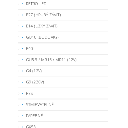
RETRO LED
E27 (HRUBÝ ZÁVIT)
E14 (ÚZKY ZÁVIT)
GU10 (BODOVKY)
E40
GU5.3 / MR16 / MR11 (12V)
G4 (12V)
G9 (230V)
R7S
STMIEVATEĽNÉ
FAREBNÉ
GX53