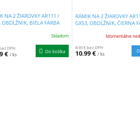
K NA 2 ŽIAROVKY AR111 /
RÁMIK NA 2 ŽIAROVKY AR11
, OBDĹŽNIK, BIELA FARBA
GX53, OBDĹŽNIK, ČIERNA 
Skladom
Momentálne ned
8.93 € bez DPH
 bez DPH
D
Do košíka
10.99 €
99 €
/ ks
/ ks
O
v
l
á
d
a
c
i
e
p
r
v
k