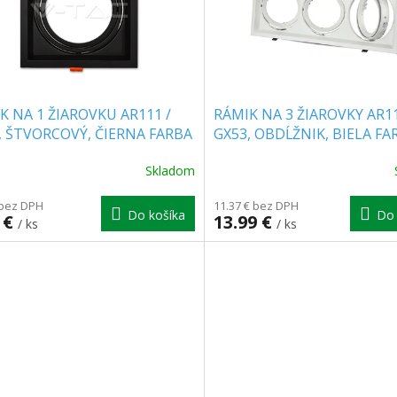
K NA 1 ŽIAROVKU AR111 /
RÁMIK NA 3 ŽIAROVKY AR11
, ŠTVORCOVÝ, ČIERNA FARBA
GX53, OBDĹŽNIK, BIELA FA
Skladom
erné
tenie
ktu
 bez DPH
11.37 € bez DPH
Do košíka
Do 
 €
13.99 €
/ ks
/ ks
ičiek.