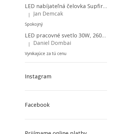
LED nabíjateľná čelovka Supfire HL06, 3 módy + SOS + senzor, nabíjanie cez Micro-USB, 5W, 500lm, 300m
Jan Demcak
|
Hodnotenie produktu je 5 z 5 hviezdičiek.
Spokojný
LED pracovné svetlo 30W, 2600LM, 12V/24V, IP67/2-PACK! [LB0087]
Daniel Dombai
|
Hodnotenie produktu je 5 z 5 hviezdičiek.
Vynikajúce za tú cenu
Instagram
Facebook
Prijímame online platby