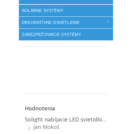
SOLÁRNE SYSTÉMY
DEKORATÍVNE OSVETLENIE
ZABEZPEČOVACIE SYSTÉMY
Hodnotenia
Solight nabíjacie LED svietidlo, 600lm, 2200mAh Li-Ion, USB nabíjanie [WN22]
Jan Mokoš
|
Hodnotenie produktu je 5 z 5 hviezdičiek.