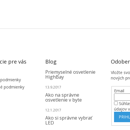
cie pre vás
Blog
Odobera
Priemyselné osvetlenie
Vložte sv
HighBay
nových pr
 podmienky
é podmienky
13.9.2017
Email
Ako na správne
osvetlenie v byte
Súhla
údajov 
12.1.2017
PRIHL
Ako si správne vybrať
LED