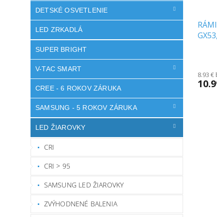
DETSKÉ OSVETLENIE
RÁMI
LED ZRKADLÁ
GX53
SUPER BRIGHT
V-TAC SMART
8.93 €
10.
CREE - 6 ROKOV ZÁRUKA
SAMSUNG - 5 ROKOV ZÁRUKA
LED ŽIAROVKY
CRI
CRI > 95
SAMSUNG LED ŽIAROVKY
ZVÝHODNENÉ BALENIA