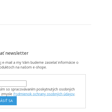
ť newsletter
oj e-mail a my Vám budeme zasielať informácie o
oduktoch na našom e-shope.
sím so spracovávaním poskytnutých osobných
v zmysle
Podmienok ochrany osobných údajov
.
ÁSIŤ SA