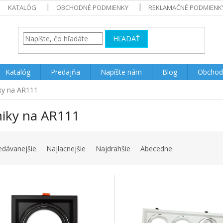
KATALÓG
OBCHODNÉ PODMIENKY
REKLAMAČNÉ PODMIENK
HĽADAŤ
Katalóg
Predajňa
Napíšte nám
Blog
Obchod
ky na AR111
iky na AR111
edávanejšie
Najlacnejšie
Najdrahšie
Abecedne