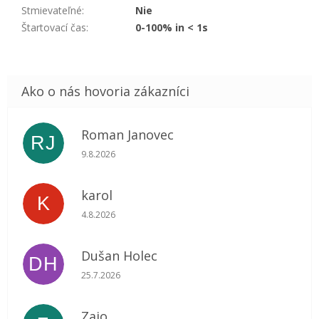
Stmievateľné
:
Nie
Štartovací čas
:
0-100% in < 1s
Roman Janovec
RJ
Hodnotenie obchodu je 5 z 5 hviezdičiek.
9.8.2026
karol
K
Hodnotenie obchodu je 5 z 5 hviezdičiek.
4.8.2026
Dušan Holec
DH
Hodnotenie obchodu je 5 z 5 hviezdičiek.
25.7.2026
Zajo