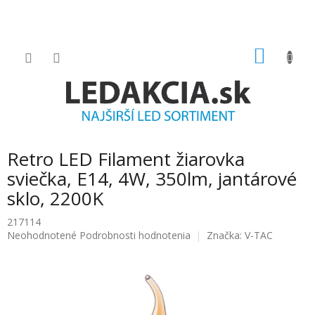
Prejsť
na
obsah
NÁKU
KOŠÍK
Retro LED Filament žiarovka
sviečka, E14, 4W, 350lm, jantárové
sklo, 2200K
217114
Priemerné
Neohodnotené
Podrobnosti hodnotenia
Značka:
V-TAC
hodnotenie
produktu
je
0.0
z
5