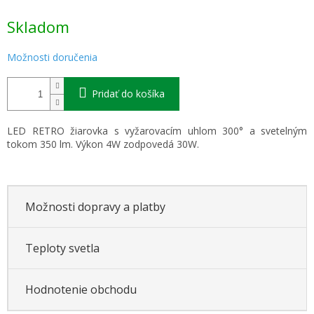
Jednotková
Skladom
cena:
Možnosti doručenia
Pridať do košíka
LED RETRO žiarovka s vyžarovacím uhlom 300° a svetelným
tokom 350 lm. Výkon 4W zodpovedá 30W.
Možnosti dopravy a platby
Teploty svetla
Hodnotenie obchodu