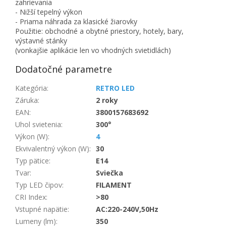
zahrievania
- Nižší tepelný výkon
- Priama náhrada za klasické žiarovky
Použitie: obchodné a obytné priestory, hotely, bary,
výstavné stánky
(vonkajšie aplikácie len vo vhodných svietidlách)
Dodatočné parametre
Kategória
:
RETRO LED
Záruka
:
2 roky
EAN
:
3800157683692
Uhol svietenia
:
300°
Výkon (W)
:
4
Ekvivalentný výkon (W)
:
30
Typ pätice
:
E14
Tvar
:
Sviečka
Typ LED čipov
:
FILAMENT
CRI Index
:
>80
Vstupné napätie
:
AC:220-240V,50Hz
Lumeny (lm)
:
350