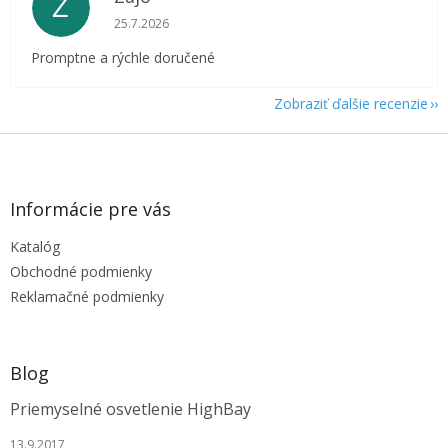
Z
Hodnotenie obchodu je 5 z 5 hviezdičiek.
25.7.2026
Promptne a rýchle doručené
Zobraziť ďalšie recenzie
Z
á
p
ä
Informácie pre vás
t
Katalóg
i
e
Obchodné podmienky
Reklamačné podmienky
Blog
Priemyselné osvetlenie HighBay
13.9.2017