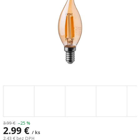
hviezdičiek.
3.99 €
–25 %
2.99 €
/ ks
2.43 € bez DPH