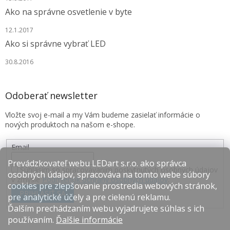
Ako na správne osvetlenie v byte
12.1.2017
Ako si správne vybrať LED
30.8.2016
Odoberať newsletter
Vložte svoj e-mail a my Vám budeme zasielať informácie o
nových produktoch na našom e-shope.
Email
Prevádzkovateľ webu LEDart s.r.o. ako správca
Súhlasím so spracovávaním poskytnutých osobných údajov
osobných údajov, spracováva na tomto webe súbory
v zmysle
Podmienok ochrany osobných údajov
.
cookies pre zlepšovanie prostredia webových stránok,
PRIHLÁSIŤ SA
pre analytické účely a pre cielenú reklamu.
Ďalším prechádzaním webu vyjadrujete súhlas s ich
používaním.
Ďalšie informácie