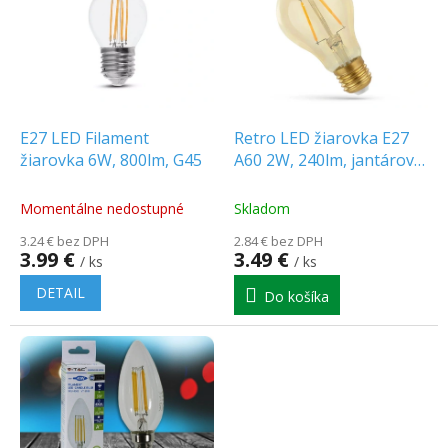
p
o
i
d
s
u
p
k
r
t
o
o
d
E27 LED Filament
Retro LED žiarovka E27
v
u
žiarovka 6W, 800lm, G45
A60 2W, 240lm, jantárové
k
sklo, 2400K [WOJ+14077]
t
Momentálne nedostupné
Skladom
o
3.24 € bez DPH
2.84 € bez DPH
v
3.99 €
3.49 €
/ ks
/ ks
DETAIL
Do košíka