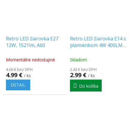
Retro LED žiarovka E27
Retro LED žiarovka E14 s
12W, 1521lm, A60
plamienkom 4W 400LM
teplá biela 3000K
Momentálne nedostupné
Skladom
4.06 € bez DPH
2.43 € bez DPH
4.99 €
2.99 €
/ ks
/ ks
DETAIL
Do košíka