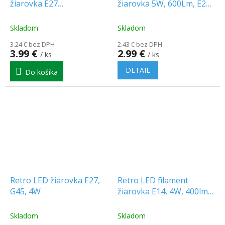
žiarovka E27
žiarovka 5W, 600Lm, E27,
stmievateľná, A60, 8,5W,
A60
1100lm, 300°, 2700K
Skladom
Skladom
[WOJ+14645]
3.24 € bez DPH
2.43 € bez DPH
3.99 €
2.99 €
/ ks
/ ks
DETAIL
Do košíka
Retro LED žiarovka E27,
Retro LED filament
G45, 4W
žiarovka E14, 4W, 400lm,
sviečka
Skladom
Skladom