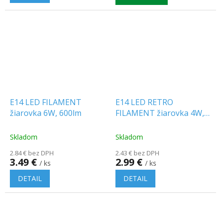
E14 LED FILAMENT
E14 LED RETRO
žiarovka 6W, 600lm
FILAMENT žiarovka 4W,
sviečka, dymový efekt
Skladom
Skladom
2.84 € bez DPH
2.43 € bez DPH
3.49 €
2.99 €
/ ks
/ ks
DETAIL
DETAIL