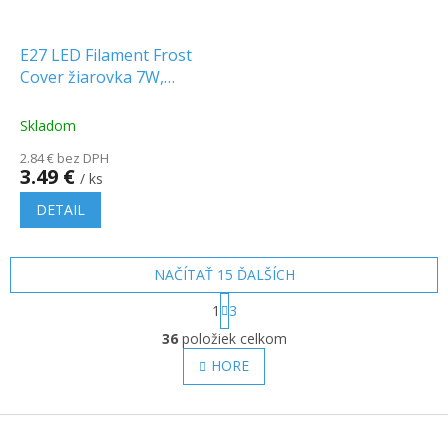
E27 LED Filament Frost
Cover žiarovka 7W,
840lm, 2700K
Skladom
2.84 € bez DPH
3.49 €
/ ks
DETAIL
NAČÍTAŤ 15 ĎALŠÍCH
S
1
3
t
O
r
36
položiek celkom
v
á
l
HORE
n
á
k
o
d
v
Z
a
a
c
á