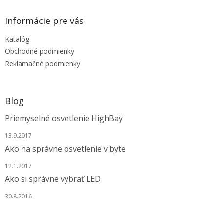
n
i
p
i
e
ä
e
Informácie pre vás
p
t
r
Katalóg
i
v
e
Obchodné podmienky
k
y
Reklamačné podmienky
v
ý
p
i
Blog
s
u
Priemyselné osvetlenie HighBay
13.9.2017
Ako na správne osvetlenie v byte
12.1.2017
Ako si správne vybrať LED
30.8.2016