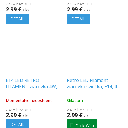
2.43 € bez DPH
2.43 € bez DPH
2.99 €
2.99 €
/ ks
/ ks
DETAIL
DETAIL
E14 LED RETRO
Retro LED Filament
FILAMENT žiarovka 4W,
žiarovka sviečka, E14, 4W,
p45
350lm, jantárové sklo,
2200K
Momentálne nedostupné
Skladom
2.43 € bez DPH
2.43 € bez DPH
2.99 €
2.99 €
/ ks
/ ks
DETAIL
Do košíka