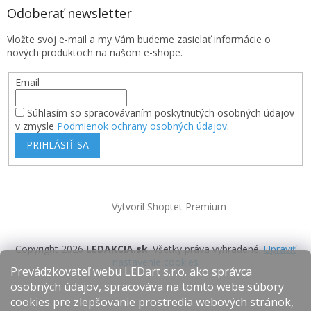
Odoberať newsletter
Vložte svoj e-mail a my Vám budeme zasielať informácie o
nových produktoch na našom e-shope.
Email
Súhlasím so spracovávaním poskytnutých osobných údajov
v zmysle
Podmienok ochrany osobných údajov
.
PRIHLÁSIŤ SA
Vytvoril Shoptet Premium
Copyright 2026
LEDAKCIA.sk
. Všetky práva vyhradené.
Upraviť
nastavenie cookies
Prevádzkovateľ webu LEDart s.r.o. ako správca
osobných údajov, spracováva na tomto webe súbory
cookies pre zlepšovanie prostredia webových stránok,