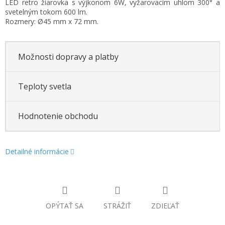
LED retro žiarovka s výjkonom 6W, vyžarovacím uhlom 300° a
cena:
svetelným tokom 600 lm.
Rozmery: Ø45 mm x 72 mm.
Možnosti dopravy a platby
Teploty svetla
Hodnotenie obchodu
Detailné informácie
OPÝTAŤ SA
STRÁŽIŤ
ZDIEĽAŤ