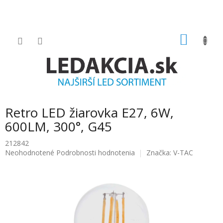
Prejsť
na
obsah
NÁKU
KOŠÍK
Retro LED žiarovka E27, 6W,
600LM, 300°, G45
212842
Priemerné
Neohodnotené
Podrobnosti hodnotenia
Značka:
V-TAC
hodnotenie
produktu
je
0.0
z
5
hviezdičiek.