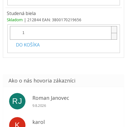
Studená biela
Skladom
| 212844
EAN:
3800170219656
DO KOŠÍKA
Roman Janovec
RJ
Hodnotenie obchodu je 5 z 5 hviezdičiek.
9.8.2026
karol
K