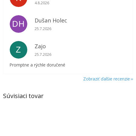
Hodnotenie obchodu je 5 z 5 hviezdičiek.
4.8.2026
Dušan Holec
DH
Hodnotenie obchodu je 5 z 5 hviezdičiek.
25.7.2026
Zajo
Z
Hodnotenie obchodu je 5 z 5 hviezdičiek.
25.7.2026
Promptne a rýchle doručené
Zobraziť ďalšie recenzie
Súvisiaci tovar