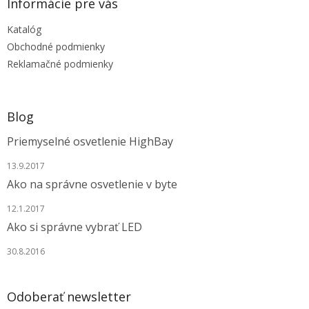
ä
Informácie pre vás
t
Katalóg
i
e
Obchodné podmienky
Reklamačné podmienky
Blog
Priemyselné osvetlenie HighBay
13.9.2017
Ako na správne osvetlenie v byte
12.1.2017
Ako si správne vybrať LED
30.8.2016
Odoberať newsletter