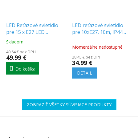
LED Reťazové svietidlo
LED reťazové svietidlo
pre 15 x E27 LED
pre 10xE27, 10m, IP44
žiarovky, IP65
[WOJ+14342]
Skladom
Priemerné
Momentálne nedostupné
hodnotenie
40.64 € bez DPH
produktu
49.99 €
28.45 € bez DPH
je
34.99 €
5.0
Do košíka
z
DETAIL
5
hviezdičiek.
ZOBRAZIŤ VŠETKY SÚVISIACE PRODUKTY
Z
á
p