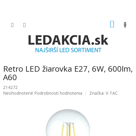
Prejsť
na
obsah
NÁKU
KOŠÍK
Retro LED žiarovka E27, 6W, 600lm,
A60
214272
Priemerné
Neohodnotené
Podrobnosti hodnotenia
Značka:
V-TAC
hodnotenie
produktu
je
0.0
z
5
hviezdičiek.