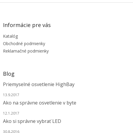
Z
á
p
ä
Informácie pre vás
t
Katalóg
i
e
Obchodné podmienky
Reklamačné podmienky
Blog
Priemyselné osvetlenie HighBay
13.9.2017
Ako na správne osvetlenie v byte
12.1.2017
Ako si správne vybrať LED
30.8.2016