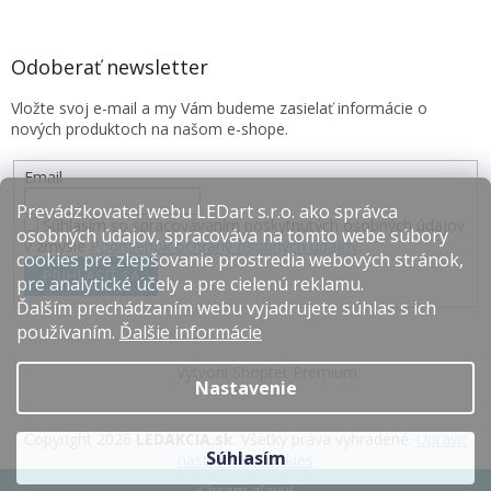
Odoberať newsletter
Vložte svoj e-mail a my Vám budeme zasielať informácie o
nových produktoch na našom e-shope.
Email
Prevádzkovateľ webu LEDart s.r.o. ako správca
Súhlasím so spracovávaním poskytnutých osobných údajov
osobných údajov, spracováva na tomto webe súbory
v zmysle
Podmienok ochrany osobných údajov
.
cookies pre zlepšovanie prostredia webových stránok,
PRIHLÁSIŤ SA
pre analytické účely a pre cielenú reklamu.
Ďalším prechádzaním webu vyjadrujete súhlas s ich
používaním.
Ďalšie informácie
Vytvoril Shoptet Premium
Nastavenie
Copyright 2026
LEDAKCIA.sk
. Všetky práva vyhradené.
Upraviť
Súhlasím
nastavenie cookies
Chcem zľavu!