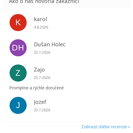
karol
K
Hodnotenie obchodu je 5 z 5 hviezdičiek.
4.8.2026
Dušan Holec
DH
Hodnotenie obchodu je 5 z 5 hviezdičiek.
25.7.2026
Zajo
Z
Hodnotenie obchodu je 5 z 5 hviezdičiek.
25.7.2026
Promptne a rýchle doručené
Jozef
J
Hodnotenie obchodu je 5 z 5 hviezdičiek.
25.7.2026
Zobraziť ďalšie recenzie