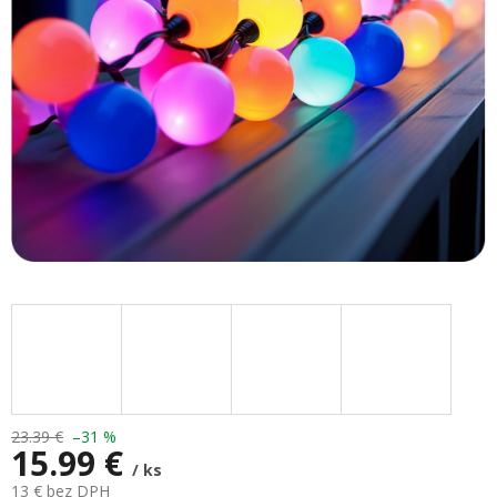
hviezdičiek.
23.39 €
–31 %
15.99 €
/ ks
13 € bez DPH