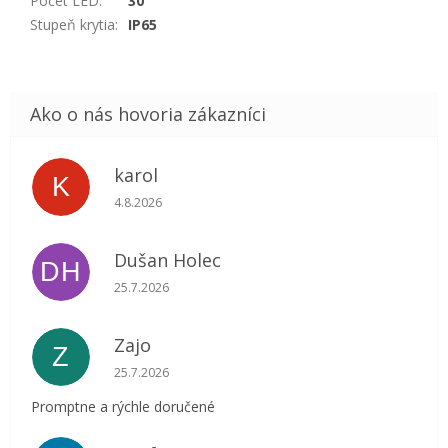
Počet LED
:
30
Stupeň krytia
:
IP65
karol
K
Hodnotenie obchodu je 5 z 5 hviezdičiek.
4.8.2026
Dušan Holec
DH
Hodnotenie obchodu je 5 z 5 hviezdičiek.
25.7.2026
Zajo
Z
Hodnotenie obchodu je 5 z 5 hviezdičiek.
25.7.2026
Promptne a rýchle doručené