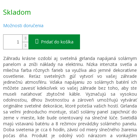
Jednotková
Skladom
cena:
Možnosti doručenia
Pridať do košíka
Záhradu krásne ozdobí aj svetelná girlanda napájaná solárnym
panelom a zníži náklady na elektrinu. Nízka intenzita svetla a
mliečna farba rôznych farieb sa využíva ako jemné dekoratívne
osvetlenie. Reťaz svetelných gúľ vytvorí vo vašej záhrade
jedinečnú atmosféru. Vďaka napájaniu zo solárnych batérií ich
môžete zavesiť kdekoľvek vo vašej záhrade bez toho, aby ste
museli naťahovať zbytočné káble. Vyznačujú sa vysokou
odolnosťou, dlhou životnosťou a zároveň umožňujú vytvárať
originálne svetelné dekorácie, ktoré potešia vašich hostí. Girlanda
sa veľmi jednoducho montuje, stačí solárny panel zapichnúť do
zeme v mieste, kde bude orientovaný na slnečné lúče. Svietidlá
majú vstavanú batériu a 8 režimov prevádzky solárneho panelu.
Doba svietenia je cca 6 hodín, závisí od miery slnečného žiarenia
počas dňa. Produkt je odolný voči nárazom a vonkajším