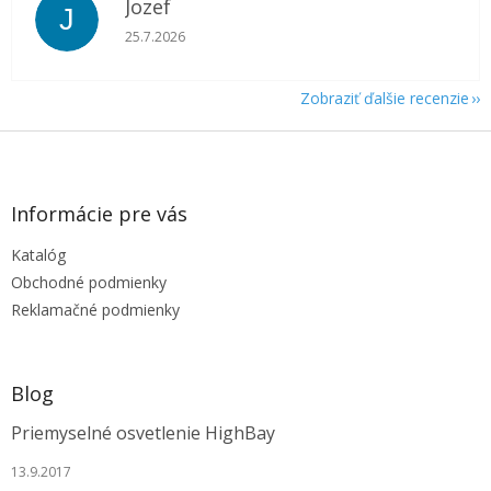
Jozef
J
Hodnotenie obchodu je 5 z 5 hviezdičiek.
25.7.2026
Zobraziť ďalšie recenzie
Z
á
p
ä
Informácie pre vás
t
Katalóg
i
e
Obchodné podmienky
Reklamačné podmienky
Blog
Priemyselné osvetlenie HighBay
13.9.2017