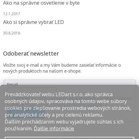
Ako na správne osvetlenie v byte
12.1.2017
Ako si správne vybrať LED
30.8.2016
Odoberať newsletter
Vložte svoj e-mail a my Vám budeme zasielať informácie o
nových produktoch na našom e-shope.
Email
Prevádzkovateľ webu LEDart s.r.o. ako správca
Súhlasím so spracovávaním poskytnutých osobných údajov
osobných údajov, spracováva na tomto webe súbory
v zmysle
Podmienok ochrany osobných údajov
.
cookies pre zlepšovanie prostredia webových stránok,
PRIHLÁSIŤ SA
pre analytické účely a pre cielenú reklamu.
Ďalším prechádzaním webu vyjadrujete súhlas s ich
používaním.
Ďalšie informácie