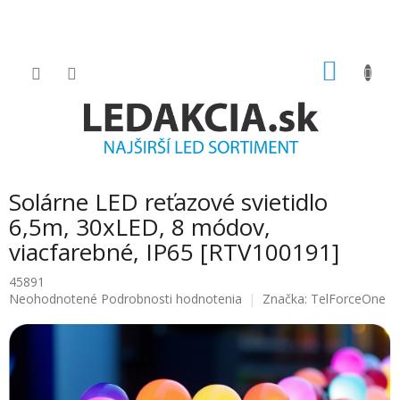
Prejsť
na
obsah
NÁKU
KOŠÍK
Solárne LED reťazové svietidlo
6,5m, 30xLED, 8 módov,
viacfarebné, IP65 [RTV100191]
45891
Priemerné
Neohodnotené
Podrobnosti hodnotenia
Značka:
TelForceOne
hodnotenie
produktu
je
0.0
z
5