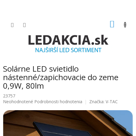
Prejsť
na
obsah
NÁKU
KOŠÍK
B
Solárne LED svietidlo
o
č
nástenné/zapichovacie do zeme
n
0,9W, 80lm
ý
p
23757
a
Priemerné
Neohodnotené
Podrobnosti hodnotenia
Značka:
V-TAC
hodnotenie
n
produktu
e
je
l
0.0
z
5