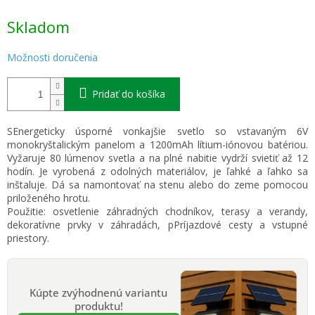
Jednotková
Skladom
cena:
Možnosti doručenia
Pridať do košíka
SEnergeticky úsporné vonkajšie svetlo so vstavaným 6V
monokryštalickým panelom a 1200mAh lítium-iónovou batériou.
Vyžaruje 80 lúmenov svetla a na plné nabitie vydrží svietiť až 12
hodín. Je vyrobená z odolných materiálov, je ľahké a ľahko sa
inštaluje. Dá sa namontovať na stenu alebo do zeme pomocou
priloženého hrotu.
Použitie: osvetlenie záhradných chodníkov, terasy a verandy,
dekoratívne prvky v záhradách, pPríjazdové cesty a vstupné
priestory.
Kúpte zvýhodnenú variantu
produktu!