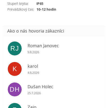
Stupeň krytia
:
IP65
Prevádzkový čas
:
10-12 hodín
Roman Janovec
RJ
Hodnotenie obchodu je 5 z 5 hviezdičiek.
9.8.2026
karol
K
Hodnotenie obchodu je 5 z 5 hviezdičiek.
4.8.2026
Dušan Holec
DH
Hodnotenie obchodu je 5 z 5 hviezdičiek.
25.7.2026
Zajo