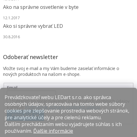
Ako na správne osvetlenie v byte
12.1.2017
Ako si správne vybrať LED
30.8.2016
Odoberať newsletter
Vložte svoj e-mail a my Vám budeme zasielať informácie o
nových produktoch na našom e-shope.
Email
Prevádzkovateľ webu LEDart s.r.o. ako správca
Súhlasím so spracovávaním poskytnutých osobných údajov
osobných údajov, spracováva na tomto webe súbory
v zmysle
Podmienok ochrany osobných údajov
.
cookies pre zlepšovanie prostredia webových stránok,
PRIHLÁSIŤ SA
pre analytické účely a pre cielenú reklamu.
Ďalším prechádzaním webu vyjadrujete súhlas s ich
používaním.
Ďalšie informácie