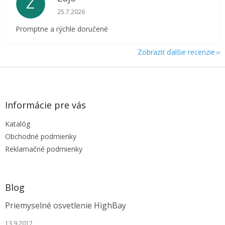
Z
Hodnotenie obchodu je 5 z 5 hviezdičiek.
25.7.2026
Promptne a rýchle doručené
Zobraziť ďalšie recenzie
Z
á
p
ä
Informácie pre vás
t
Katalóg
i
e
Obchodné podmienky
Reklamačné podmienky
Blog
Priemyselné osvetlenie HighBay
13.9.2017