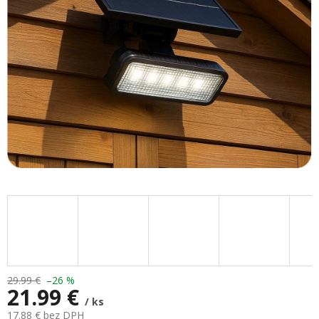
hviezdičiek.
29.99 €
–26 %
21.99 €
/ ks
17.88 € bez DPH