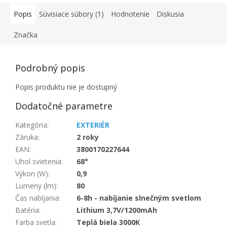
Popis
Súvisiace súbory (1)
Hodnotenie
Diskusia
Značka
Podrobný popis
Popis produktu nie je dostupný
Dodatočné parametre
Kategória
:
EXTERIÉR
Záruka
:
2 roky
EAN
:
3800170227644
Uhol svietenia
:
68°
Výkon (W)
:
0,9
Lumeny (lm)
:
80
Čas nabíjania
:
6-8h - nabíjanie slnečným svetlom
Batéria
:
Lithium 3,7V/1200mAh
Farba svetla
:
Teplá biela 3000K