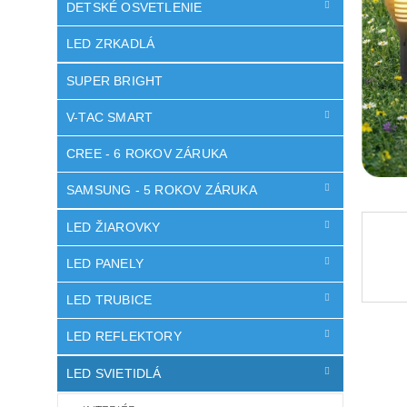
DETSKÉ OSVETLENIE
LED ZRKADLÁ
SUPER BRIGHT
V-TAC SMART
CREE - 6 ROKOV ZÁRUKA
SAMSUNG - 5 ROKOV ZÁRUKA
LED ŽIAROVKY
LED PANELY
LED TRUBICE
LED REFLEKTORY
LED SVIETIDLÁ