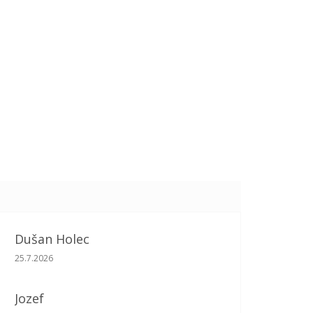
Dušan Holec
Hodnotenie obchodu je 5 z 5 hviezdičiek.
25.7.2026
Jozef