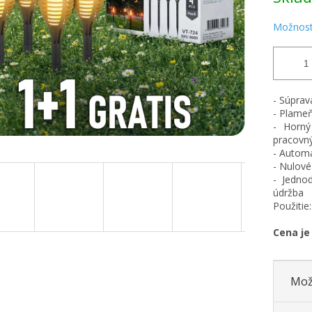
Možnost
- Súprav
- Plameň
- Horný
pracovný
- Automa
- Nulové
- Jednod
údržba
Použitie
Cena je 
Mož