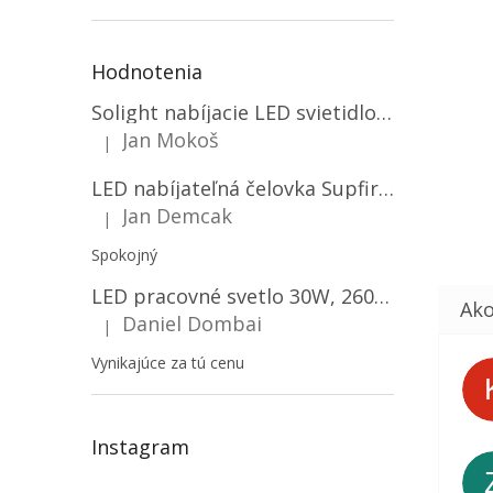
Hodnotenia
Solight nabíjacie LED svietidlo, 600lm, 2200mAh Li-Ion, USB nabíjanie [WN22]
Jan Mokoš
|
Hodnotenie produktu je 5 z 5 hviezdičiek.
LED nabíjateľná čelovka Supfire HL06, 3 módy + SOS + senzor, nabíjanie cez Micro-USB, 5W, 500lm, 300m
Jan Demcak
|
Hodnotenie produktu je 5 z 5 hviezdičiek.
Spokojný
LED pracovné svetlo 30W, 2600LM, 12V/24V, IP67/2-PACK! [LB0087]
Daniel Dombai
|
Hodnotenie produktu je 5 z 5 hviezdičiek.
Vynikajúce za tú cenu
Instagram