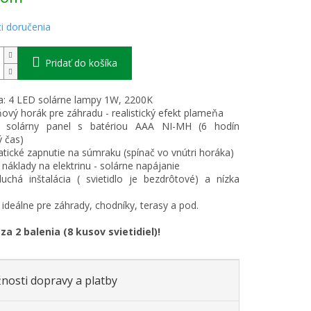
i doručenia
Pridať do košíka
a: 4 LED solárne lampy 1W, 2200K
ový horák pre záhradu - realistický efekt plameňa
 solárny panel s batériou AAA NI-MH (6 hodín
 čas)
tické zapnutie na súmraku (spínač vo vnútri horáka)
 náklady na elektrinu - solárne napájanie
uchá inštalácia ( svietidlo je bezdrôtové) a nízka
: ideálne pre záhrady, chodníky, terasy a pod.
za 2 balenia (8 kusov svietidiel)!
nosti dopravy a platby