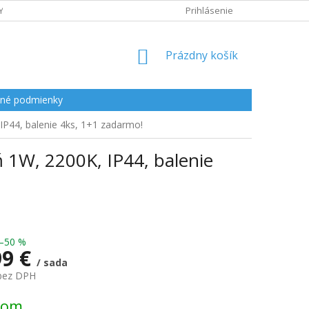
Y
Prihlásenie
NÁKUPNÝ
Prázdny košík
KOŠÍK
né podmienky
IP44, balenie 4ks, 1+1 zadarmo!
ň 1W, 2200K, IP44, balenie
–50 %
99 €
/ sada
 bez DPH
ová
dom