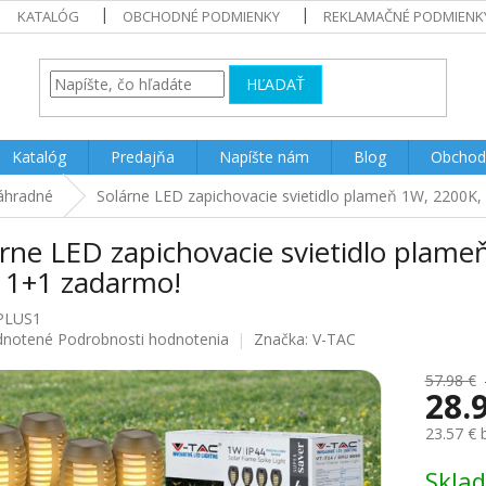
KATALÓG
OBCHODNÉ PODMIENKY
REKLAMAČNÉ PODMIENK
HĽADAŤ
Katalóg
Predajňa
Napíšte nám
Blog
Obchod
áhradné
Solárne LED zapichovacie svietidlo plameň 1W, 2200K, 
rne LED zapichovacie svietidlo plame
, 1+1 zadarmo!
PLUS1
rné
notené
Podrobnosti hodnotenia
Značka:
V-TAC
enie
u
57.98 €
28.
23.57 €
Jednotk
Skla
iek.
cena: