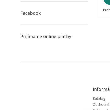
Prom
Facebook
Prijímame online platby
Z
á
p
ä
t
Informá
i
e
Katalóg
Obchodné