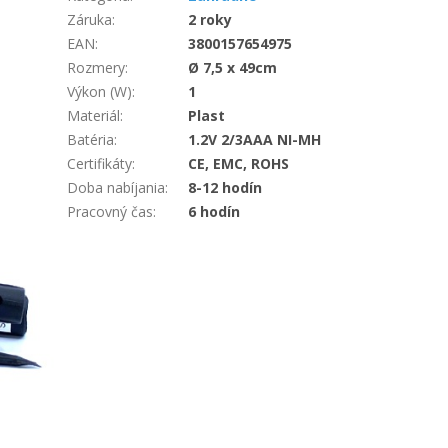
Záruka
:
2 roky
EAN
:
3800157654975
Rozmery
:
Ø 7,5 x 49cm
Výkon (W)
:
1
Materiál
:
Plast
Batéria
:
1.2V 2/3AAA NI-MH
Certifikáty
:
CE, EMC, ROHS
Doba nabíjania
:
8-12 hodín
Pracovný čas
:
6 hodín