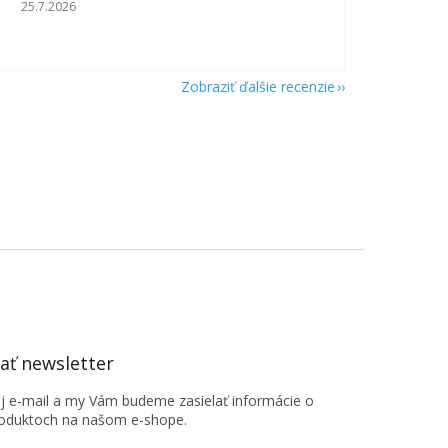
Hodnotenie obchodu je 5 z 5 hviezdičiek.
25.7.2026
Zobraziť ďalšie recenzie
ť newsletter
oj e-mail a my Vám budeme zasielať informácie o
oduktoch na našom e-shope.