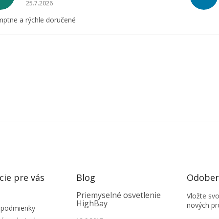
Hodnotenie obchodu je 5 z 5 hviezdičiek.
25.7.2026
ptne a rýchle doručené
cie pre vás
Blog
Odobera
Priemyselné osvetlenie
Vložte sv
HighBay
nových pr
 podmienky