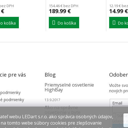
 bez DPH
154.46 € bez DPH
12.19 € be
 €
189.99 €
14.99 €
o košíka
Do košíka
Do ko
cie pre vás
Blog
Odobera
Priemyselné osvetlenie
Vložte sv
HighBay
nových pr
 podmienky
é podmienky
13.9.2017
Email
Ako na správne
osvetlenie v byte
Súhla
teľ webu LEDart s.r.o. ako správca osobných údajov,
údajov 
 na tomto webe súbory cookies pre zlepšovanie
12.1.2017