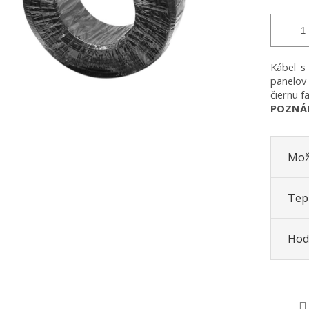
Kábel s
panelov
čiernu f
POZNÁM
Mož
Tepl
Hod