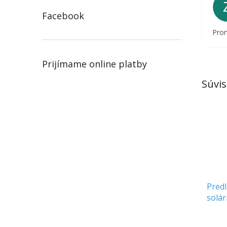
Facebook
Prom
Prijímame online platby
Súvis
Predl
solá
[1141