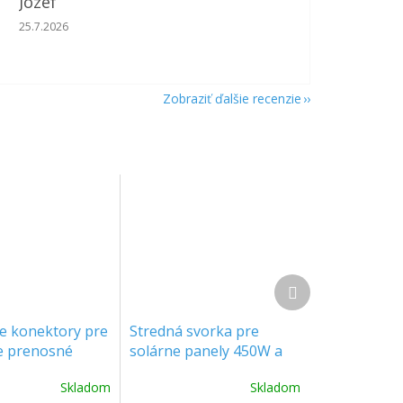
Jozef
Hodnotenie obchodu je 5 z 5 hviezdičiek.
25.7.2026
Zobraziť ďalšie recenzie
Ďalší
produkt
e konektory pre
Stredná svorka pre
e prenosné
solárne panely 450W a
545W VT-545 & VT-450
Skladom
Skladom
balenie 8ks [11389]