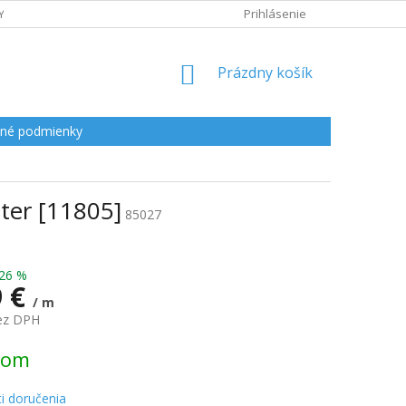
Y
Prihlásenie
NÁKUPNÝ
Prázdny košík
KOŠÍK
né podmienky
eter [11805]
85027
26 %
9 €
/ m
bez DPH
ová
dom
i doručenia