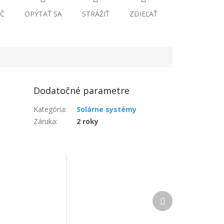
Č
OPÝTAŤ SA
STRÁŽIŤ
ZDIEĽAŤ
Dodatočné parametre
Kategória
:
Solárne systémy
Záruka
:
2 roky
Ďalší
produkt