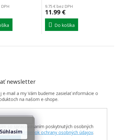
z DPH
9.75 € bez DPH
11.99 €
šíka
Do košíka
ť newsletter
oj e-mail a my Vám budeme zasielať informácie o
oduktoch na našom e-shope.
sím so spracovávaním poskytnutých osobných
Súhlasím
v zmysle
Podmienok ochrany osobných údajov
.