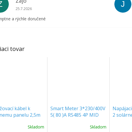
Zajo
Z
J
Hodnotenie obchodu je 5 z 5 hviezdičiek.
25.7.2026
ptne a rýchle doručené
iaci tovar
žovací kábel k
Smart Meter 3*230/400V
Napájaci
rnemu panelu 2,5m
5( 80 )A RS485 4P MID
2 solárn
6]
panely
Skladom
Skladom