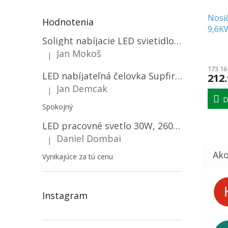
Nosič
Hodnotenia
9,6K
11523
Solight nabíjacie LED svietidlo, 600lm, 2200mAh Li-Ion, USB nabíjanie [WN22]
Jan Mokoš
|
Hodnotenie produktu je 5 z 5 hviezdičiek.
173.16
LED nabíjateľná čelovka Supfire HL06, 3 módy + SOS + senzor, nabíjanie cez Micro-USB, 5W, 500lm, 300m
212.
Jan Demcak
|
Hodnotenie produktu je 5 z 5 hviezdičiek.
D
Spokojný
LED pracovné svetlo 30W, 2600LM, 12V/24V, IP67/2-PACK! [LB0087]
Daniel Dombai
|
Hodnotenie produktu je 5 z 5 hviezdičiek.
Vynikajúce za tú cenu
Instagram