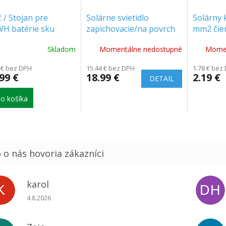
 / Stojan pre
Solárne svietidlo
Solárny k
WH batérie sku
zapichovacie/na povrch
mm2 čier
 max 3 vrstvy
2W, 150lm, 3000/6500K
[11806]
Skladom
Momentálne nedostupné
Momen
[SL-1]
 € bez DPH
15.44 € bez DPH
1.78 € bez
99 €
18.99 €
2.19 €
DETAIL
o košíka
karol
K
DH
Hodnotenie obchodu je 5 z 5 hviezdičiek.
4.8.2026