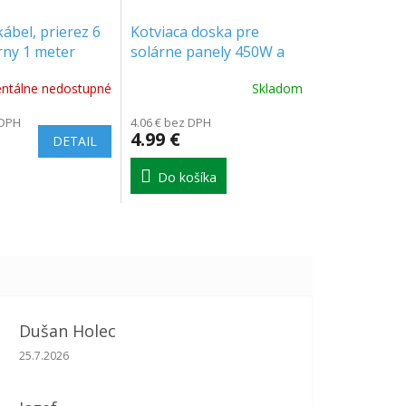
ábel, prierez 6
Kotviaca doska pre
ny 1 meter
solárne panely 450W a
545W VT-545 & VT-450,
tálne nedostupné
Skladom
balenie 8ks [11395]
 DPH
4.06 € bez DPH
4.99 €
DETAIL
Do košíka
Dušan Holec
Hodnotenie obchodu je 5 z 5 hviezdičiek.
25.7.2026