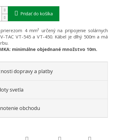
Pridať do košíka
 prierezom 4 mm² určený na pripojenie solárnych
 V-TAC VT-545 a VT-450. Kábel je dlhý 500m a má
arbu.
KA: minimálne objednané množstvo 10m.
nosti dopravy a platby
oty svetla
notenie obchodu