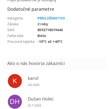
Dodatočné parametre
Kategória
:
PRÍSLUŠENSTVO
Záruka
:
2 roky
EAN
:
8592718019440
Farba tela
:
Biela
Pracovná teplota
:
-10°C až +40°C
karol
K
Hodnotenie obchodu je 5 z 5 hviezdičiek.
4.8.2026
Dušan Holec
DH
Hodnotenie obchodu je 5 z 5 hviezdičiek.
25.7.2026