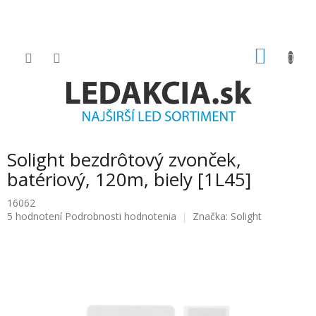
Prejsť
na
obsah
NÁKU
KOŠÍK
Solight bezdrôtový zvonček,
batériový, 120m, biely [1L45]
16062
Priemerné
5 hodnotení
Podrobnosti hodnotenia
Značka:
Solight
hodnotenie
produktu
je
4.8
z
5
hviezdičiek.