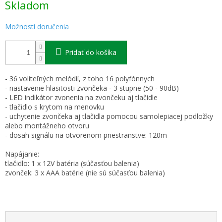
Skladom
cena:
Možnosti doručenia
Pridať do košíka
- 36 voliteľných melódií, z toho 16 polyfónnych
- nastavenie hlasitosti zvončeka - 3 stupne (50 - 90dB)
- LED indikátor zvonenia na zvončeku aj tlačidle
- tlačidlo s krytom na menovku
- uchytenie zvončeka aj tlačidla pomocou samolepiacej podložky
alebo montážneho otvoru
- dosah signálu na otvorenom priestranstve: 120m
Napájanie:
tlačidlo: 1 x 12V batéria (súčasťou balenia)
zvonček: 3 x AAA batérie (nie sú súčasťou balenia)