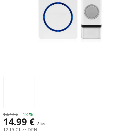
18.49 €
–18 %
14.99 €
/ ks
12.19 € bez DPH
Jednotková