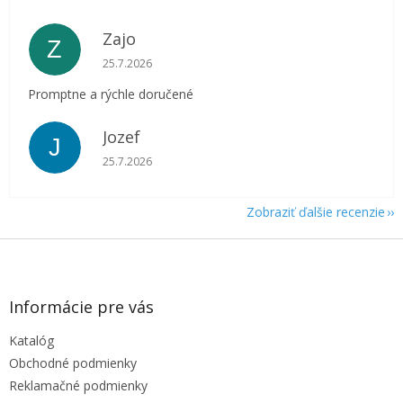
Zajo
Z
Hodnotenie obchodu je 5 z 5 hviezdičiek.
25.7.2026
Promptne a rýchle doručené
Jozef
J
Hodnotenie obchodu je 5 z 5 hviezdičiek.
25.7.2026
Zobraziť ďalšie recenzie
Z
á
p
ä
Informácie pre vás
t
Katalóg
i
e
Obchodné podmienky
Reklamačné podmienky