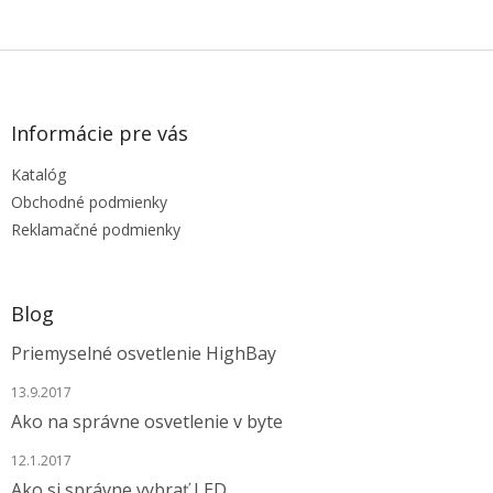
Z
á
p
ä
Informácie pre vás
t
Katalóg
i
e
Obchodné podmienky
Reklamačné podmienky
Blog
Priemyselné osvetlenie HighBay
13.9.2017
Ako na správne osvetlenie v byte
12.1.2017
Ako si správne vybrať LED