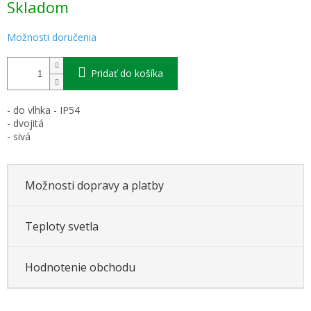
Skladom
cena:
Možnosti doručenia
Pridať do košíka
- do vlhka - IP54
- dvojitá
- sivá
Možnosti dopravy a platby
Teploty svetla
Hodnotenie obchodu