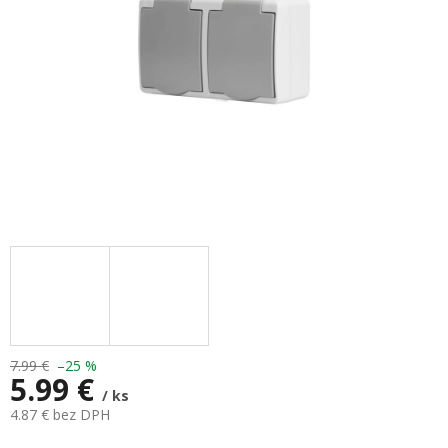
7.99 €
–25 %
5.99 €
/ ks
4.87 € bez DPH
Jednotková