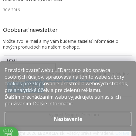
30.8.2016
Odoberať newsletter
Vložte svoj e-mail a my Vám budeme zasielať informácie o
nových produktoch na našom e-shope.
Email
Prevádzkovateľ webu LEDart s.r.o. ako správca
Súhlasím so spracovávaním poskytnutých osobných údajov
osobných údajov, spracováva na tomto webe súbory
v zmysle
Podmienok ochrany osobných údajov
.
cookies pre zlepšovanie prostredia webových stránok,
PRIHLÁSIŤ SA
pre analytické účely a pre cielenú reklamu.
Ďalším prechádzaním webu vyjadrujete súhlas s ich
používaním.
Ďalšie informácie
Vytvoril Shoptet Premium
Nastavenie
Copyright 2026
LEDAKCIA.sk
. Všetky práva vyhradené.
Upraviť