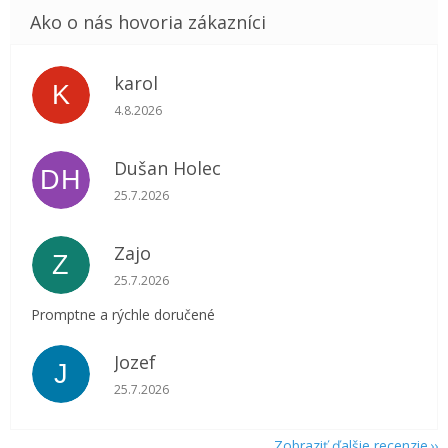
karol
K
Hodnotenie obchodu je 5 z 5 hviezdičiek.
4.8.2026
Dušan Holec
DH
Hodnotenie obchodu je 5 z 5 hviezdičiek.
25.7.2026
Zajo
Z
Hodnotenie obchodu je 5 z 5 hviezdičiek.
25.7.2026
Promptne a rýchle doručené
Jozef
J
Hodnotenie obchodu je 5 z 5 hviezdičiek.
25.7.2026
Zobraziť ďalšie recenzie