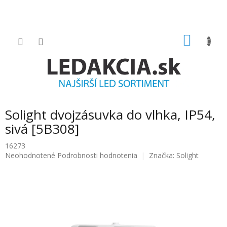
Prejsť
na
obsah
NÁKU
KOŠÍK
B
Solight dvojzásuvka do vlhka, IP54,
o
č
sivá [5B308]
n
16273
ý
Priemerné
Neohodnotené
Podrobnosti hodnotenia
Značka:
Solight
p
hodnotenie
a
produktu
n
je
e
0.0
l
z
5
hviezdičiek.