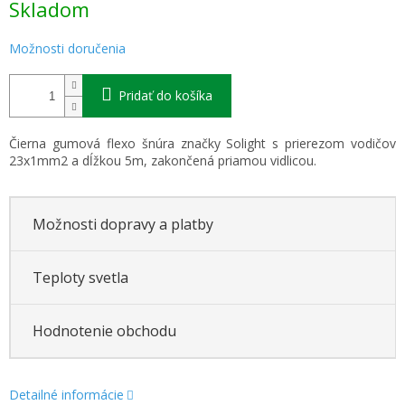
Skladom
cena:
Možnosti doručenia
Pridať do košíka
Čierna gumová flexo šnúra značky Solight s prierezom vodičov
23x1mm2 a dĺžkou 5m, zakončená priamou vidlicou.
Možnosti dopravy a platby
Teploty svetla
Hodnotenie obchodu
Detailné informácie