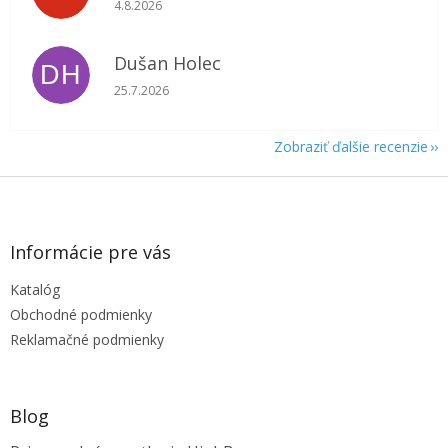
Hodnotenie obchodu je 5 z 5 hviezdičiek.
4.8.2026
Dušan Holec
DH
Hodnotenie obchodu je 5 z 5 hviezdičiek.
25.7.2026
Zobraziť ďalšie recenzie
Z
á
p
ä
Informácie pre vás
t
Katalóg
i
e
Obchodné podmienky
Reklamačné podmienky
Blog