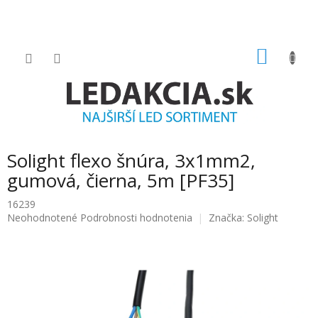
Prejsť
na
obsah
NÁKU
KOŠÍK
Solight flexo šnúra, 3x1mm2,
gumová, čierna, 5m [PF35]
16239
Priemerné
Neohodnotené
Podrobnosti hodnotenia
Značka:
Solight
hodnotenie
produktu
je
0.0
z
5
hviezdičiek.