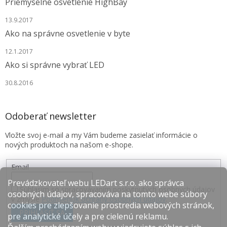
Priemyselné osvetlenie HighBay
13.9.2017
Ako na správne osvetlenie v byte
12.1.2017
Ako si správne vybrať LED
30.8.2016
Odoberať newsletter
Vložte svoj e-mail a my Vám budeme zasielať informácie o
nových produktoch na našom e-shope.
Email
Prevádzkovateľ webu LEDart s.r.o. ako správca
Súhlasím so spracovávaním poskytnutých osobných údajov
osobných údajov, spracováva na tomto webe súbory
v zmysle
Podmienok ochrany osobných údajov
.
cookies pre zlepšovanie prostredia webových stránok,
PRIHLÁSIŤ SA
pre analytické účely a pre cielenú reklamu.