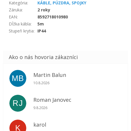
Kategória
:
KÁBLE, PÚZDRA, SPOJKY
Záruka
:
2 roky
EAN
:
8592718010980
Dĺžka kábla
:
5m
Stupeň krytia
:
IP44
Martin Balun
MB
Hodnotenie obchodu je 5 z 5 hviezdičiek.
10.8.2026
Roman Janovec
RJ
Hodnotenie obchodu je 5 z 5 hviezdičiek.
9.8.2026
karol
K