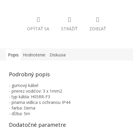
OPÝTAŤ SA
STRÁŽIŤ
ZDIEĽAŤ
Popis
Hodnotenie
Diskusia
Podrobný popis
- gumový kábel
- prierez vodičov: 3 x 1mm2
- typ kábla: H05RR-F3
- priama vidlica s ochranou IP44
- farba: čierna
- dĺžka: 5m
Dodatočné parametre