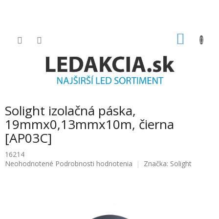
Prejsť
na
obsah
NÁKU
KOŠÍK
Solight izolačná páska,
19mmx0,13mmx10m, čierna
[AP03C]
16214
Priemerné
Neohodnotené
Podrobnosti hodnotenia
Značka:
Solight
hodnotenie
produktu
je
0.0
z
5