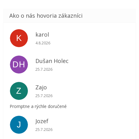
karol
K
Hodnotenie obchodu je 5 z 5 hviezdičiek.
4.8.2026
Dušan Holec
DH
Hodnotenie obchodu je 5 z 5 hviezdičiek.
25.7.2026
Zajo
Z
Hodnotenie obchodu je 5 z 5 hviezdičiek.
25.7.2026
Promptne a rýchle doručené
Jozef
J
Hodnotenie obchodu je 5 z 5 hviezdičiek.
25.7.2026