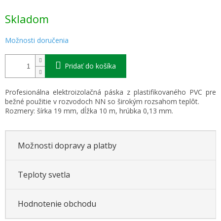
Jednotková
Skladom
cena:
Možnosti doručenia
Pridať do košíka
Profesionálna elektroizolačná páska z plastifikovaného PVC pre
bežné použitie v rozvodoch NN so širokým rozsahom teplôt.
Rozmery: šírka 19 mm, dĺžka 10 m, hrúbka 0,13 mm.
Možnosti dopravy a platby
Teploty svetla
Hodnotenie obchodu