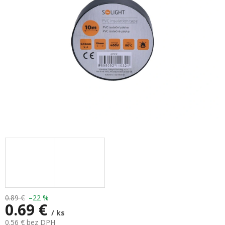
hviezdičiek.
0.89 €
–22 %
0.69 €
/ ks
0.56 € bez DPH