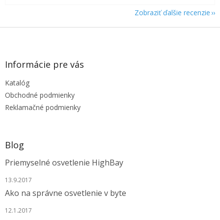
Zobraziť ďalšie recenzie
Z
á
p
ä
Informácie pre vás
t
Katalóg
i
e
Obchodné podmienky
Reklamačné podmienky
Blog
Priemyselné osvetlenie HighBay
13.9.2017
Ako na správne osvetlenie v byte
12.1.2017