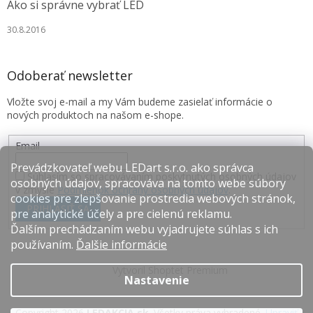
Ako si správne vybrať LED
30.8.2016
Odoberať newsletter
Vložte svoj e-mail a my Vám budeme zasielať informácie o
nových produktoch na našom e-shope.
Email
Prevádzkovateľ webu LEDart s.r.o. ako správca
Súhlasím so spracovávaním poskytnutých osobných údajov
osobných údajov, spracováva na tomto webe súbory
v zmysle
Podmienok ochrany osobných údajov
.
cookies pre zlepšovanie prostredia webových stránok,
PRIHLÁSIŤ SA
pre analytické účely a pre cielenú reklamu.
Ďalším prechádzaním webu vyjadrujete súhlas s ich
používaním.
Ďalšie informácie
Vytvoril Shoptet Premium
Nastavenie
Copyright 2026
LEDAKCIA.sk
. Všetky práva vyhradené.
Upraviť